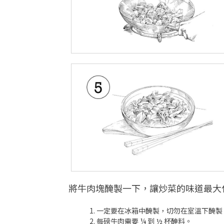
將牛肉塊醃製一下，讓炒菜的味道最大
一定要在冰箱中醃製，切勿在室溫下醃製
每磅牛肉需要 ¼ 到 ½ 杯醃料。