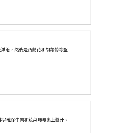
飪洋蔥，然後是西蘭花和胡蘿蔔等堅
拌以確保牛肉和蔬菜均勻裹上醬汁。