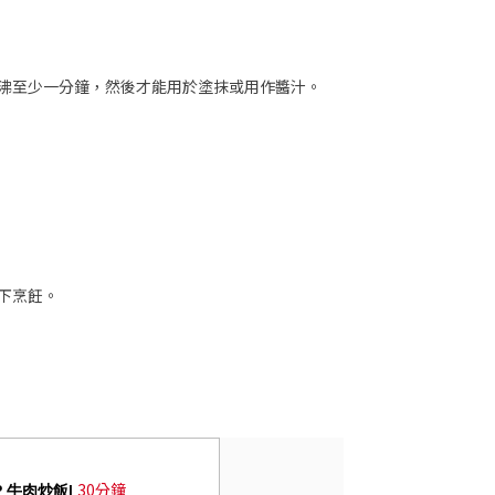
沸至少一分鐘，然後才能用於塗抹或用作醬汁。
下烹飪。
30分鐘
UP 牛肉炒飯|