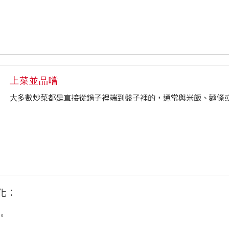
上菜並品嚐
大多數炒菜都是直接從鍋子裡端到盤子裡的，通常與米飯、麵條
化：
。