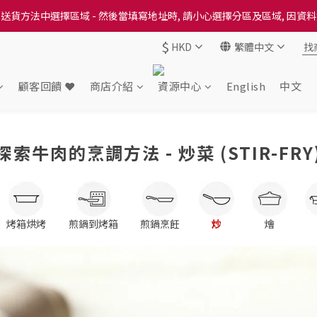
送貨方法中選擇區域 - 然後當填寫地址時, 請小心選擇分區及區域, 因資
送貨方法中選擇區域 - 然後當填寫地址時, 請小心選擇分區及區域, 因資
$
HKD
繁體中文
出本地培育田香雞、金棠雞、粵皇鷄及平原雞等，想食靚雞就要嚟《餸您
送貨方法中選擇區域 - 然後當填寫地址時, 請小心選擇分區及區域, 因資
顧客回饋 ❤️
商店介紹
資源中心
English
中文
探索牛肉的烹調方法 - 炒菜 (STIR-FRY
烤箱烘烤
煎鍋到烤箱
煎鍋烹飪
炒
燴