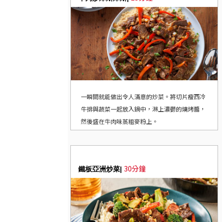
一瞬間就能做出令人滿意的炒菜。將切片瘦西冷
牛排與蔬菜一起放入鍋中，淋上濃鬱的燒烤醬，
然後盛在牛肉味蒸粗麥粉上。
30分鐘
鐵板亞洲炒菜|