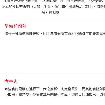
－在家自己做這道簡單的一鍋飯同樣快速（而且更新鮮）。炒菜最
，並添加多種芳香劑（大蒜、生薑、蔥）和亞洲調味品（醬油、海鮮
等）來調味。
準備和預熱
這是一種快速烹飪技術，因此準備好所有食材並隨時可用非常重
煮牛肉
有些食譜建議在進行下一步之前將牛肉完全煮熟，而其他食譜則
中取出，煮蔬菜，然後將其放回鍋中完成。您可以快速取出一塊