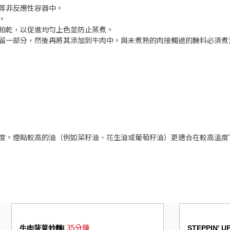
等非反應性容器中。
。
拍乾，以促進均勻上色並防止蒸煮。
留一部分，然後再將其添加到牛肉中。與未煮熟的肉接觸過的醃料必須煮
。
度。煙點較高的油（例如菜籽油、花生油或葡萄籽油）更適合在較高溫度
35分鐘
牛肉菠菜炒麵|
STEPPIN' 