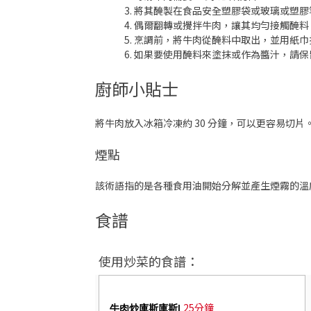
將其醃製在食品安全塑膠袋或玻璃或塑膠
偶爾翻轉或攪拌牛肉，讓其均勻接觸醃料
烹調前，將牛肉從醃料中取出，並用紙巾
如果要使用醃料來塗抹或作為醬汁，請保
廚師小貼士
將牛肉放入冰箱冷凍約 30 分鐘，可以更容易切片
煙點
該術語指的是各種食用油開始分解並產生煙霧的溫
食譜
使用炒菜的食譜：
25分鐘
牛肉炒庫斯庫斯|