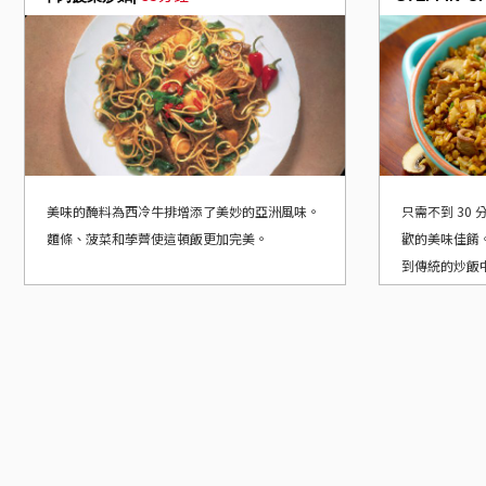
美味的醃料為西冷牛排增添了美妙的亞洲風味。
只需不到 30
麵條、菠菜和荸薺使這頓飯更加完美。
歡的美味佳餚
到傳統的炒飯