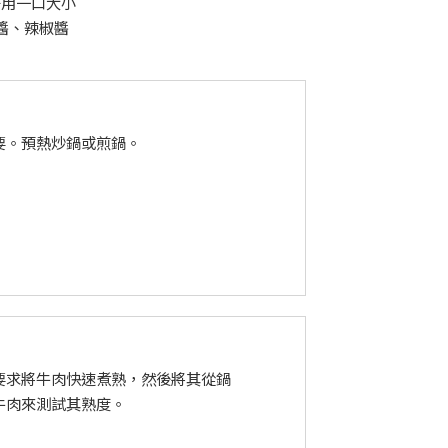
好用一口大小
醬、辣椒醬
要。預熱炒鍋或煎鍋。
要求將牛肉快速煮熟，然後將其從鍋
牛肉來測試其熟度。