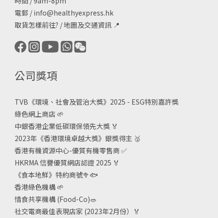
時間 / 9am-8pm
電郵 /
info@healthyexpress.hk
取貨怎樣前往?
/
地圖及交通資訊
📍
公司獎項
TVB《
環境、社會及管治大獎》2025 - ESG
特別嘉許獎
綠色網上商店
🌱
中銀香港企業低碳環保領先大獎
🏅
2023年《香港環境卓越大獎》銀獎得主
🥈
香港有機資源中心-優質有機零售商
✅
HKRMA 信譽優質網店認證 2025
🏅
《食本地鮮》特約商號
🥦🐟
香港綠色機構
🌱
惜食共享機構 (Food-Co)
🥗
社交電商最佳表現店家 (2023年2月份）🏅