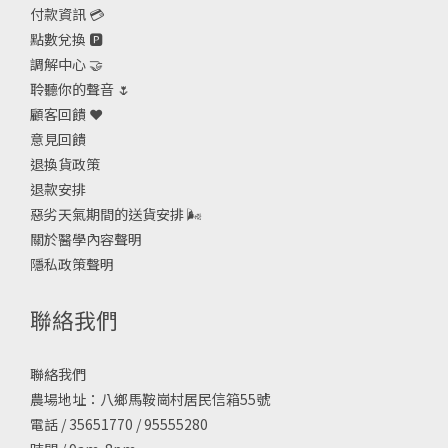
付款資訊 💳
點數兌換 🅿️
調解中心 🤝
聆聽你的聲音 🌷
顧客回饋 ❤️
意見回饋
退換貨政策
退款安排
惡劣天氣期間的送貨安排
🌬
關於醫學內容聲明
隱私政策聲明
聯絡我們
聯絡我們
農場地址：八鄉馬鞍崗村居民信箱55號
電話 / 35651770 / 95555280