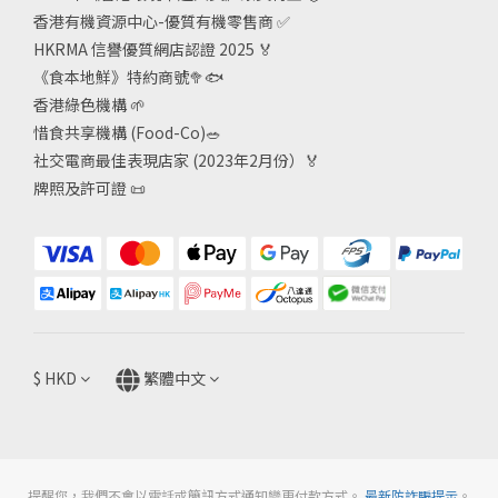
香港有機資源中心-優質有機零售商
✅
HKRMA 信譽優質網店認證 2025
🏅
《食本地鮮》特約商號
🥦🐟
香港綠色機構
🌱
惜食共享機構 (Food-Co)
🥗
社交電商最佳表現店家 (2023年2月份）🏅
牌照及許可證
📜
$
HKD
繁體中文
提醒您，我們不會以電話或簡訊方式通知變更付款方式。
最新防詐騙提示
。