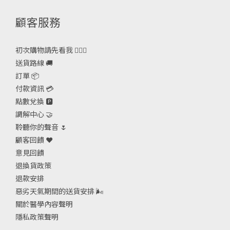
顧客服務
初次購物請先看我 🙋🏻‍♀️
送貨路線 🚚
訂單 📦
付款資訊 💳
點數兌換 🅿️
調解中心 🤝
聆聽你的聲音 🌷
顧客回饋 ❤️
意見回饋
退換貨政策
退款安排
惡劣天氣期間的送貨安排
🌬
關於醫學內容聲明
隱私政策聲明