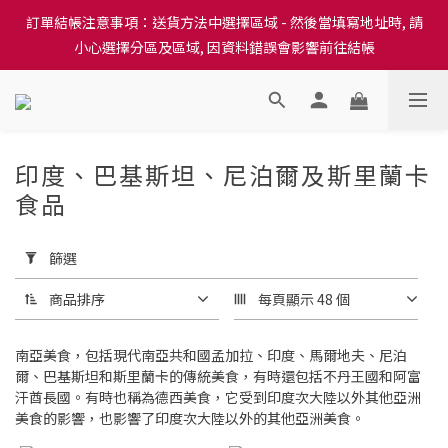
訂單結帳注意事項：送貨方法中選擇區域 - 然後當填寫地址時, 請
訂單結帳注意事項：送貨方法中選擇區域 - 然後當填寫地址時, 請
小心選擇分區及區域, 因資料錯誤會影響前往結帳
小心選擇分區及區域, 因資料錯誤會影響前往結帳
隆重推出本地培育田香雞、金棠雞、粵皇鷄及平原雞等，想食靚雞
就要嚟《餸您健康》
訂單結帳注意事項：送貨方法中選擇區域 - 然後當填寫地址時, 請
印度、巴基斯坦、尼泊爾及斯里蘭卡
小心選擇分區及區域, 因資料錯誤會影響前往結帳
食品
套
30 件商品
用
篩
篩選
選
(0/20)
商品排序
每頁顯示 48 個
價格
南亞美食，包括現代南亞共和國孟加拉、印度、馬爾地夫、尼泊
(HK$)
爾、巴基斯坦和斯里蘭卡的傳統美食，有時還包括不丹王國和阿富
汗酋長國。有時也稱為德西美食，它受到印度次大陸以外其他亞洲
美食的影響，也影響了印度次大陸以外的其他亞洲美食。
~