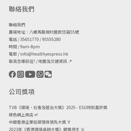
聯絡我們
聯絡我們
農場地址：八鄉馬鞍崗村居民信箱55號
電話 / 35651770 / 95555280
時間 / 9am-8pm
電郵 /
info@healthyexpress.hk
取貨怎樣前往?
/
地圖及交通資訊
📍
公司獎項
TVB《
環境、社會及管治大獎》2025 - ESG
特別嘉許獎
綠色網上商店
🌱
中銀香港企業低碳環保領先大獎
🏅
2023年《香港環境卓越大獎》銀獎得主
🥈