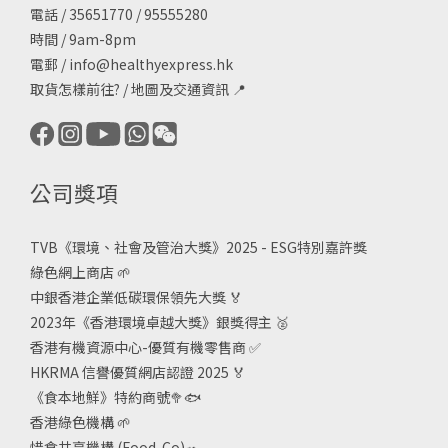
電話 / 35651770 / 95555280
時間 / 9am-8pm
電郵 /
info@healthyexpress.hk
取貨怎樣前往?
/
地圖及交通資訊
📍
公司獎項
TVB《
環境、社會及管治大獎》2025 - ESG
特別嘉許獎
綠色網上商店
🌱
中銀香港企業低碳環保領先大獎
🏅
2023年《香港環境卓越大獎》銀獎得主
🥈
香港有機資源中心-優質有機零售商
✅
HKRMA 信譽優質網店認證 2025
🏅
《食本地鮮》特約商號
🥦🐟
香港綠色機構
🌱
惜食共享機構 (Food-Co)
🥗