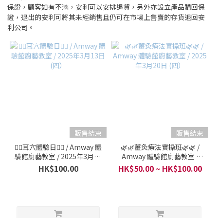
保證，顧客如有不滿，安利可以安排退貨，另外亦設立產品購回保
證，退出的安利可將其未經銷售且仍可在市場上售賣的存貨退回安
利公司。
販售結束
販售結束
👂🏻耳穴體驗日👂🏻 / Amway 體
🌿🌿薑灸療法實操班🌿🌿 /
驗館廚藝教室 / 2025年3月13
Amway 體驗館廚藝教室 /
日 (四）
2025年3月20日 (四）
HK$100.00
HK$50.00 ~ HK$100.00