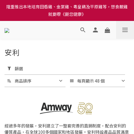
訂單結帳注意事項：送貨方法中選擇區域 - 然後當填寫地址時, 請
隆重推出本地培育田香雞、金棠雞、粵皇鷄及平原雞等，想食靚雞
小心選擇分區及區域, 因資料錯誤會影響前往結帳
就要嚟《餸您健康》
訂單結帳注意事項：送貨方法中選擇區域 - 然後當填寫地址時, 請
小心選擇分區及區域, 因資料錯誤會影響前往結帳
安利
4 件商品
套
用
篩選
篩
選
商品排序
每頁顯示 48 個
(0/20)
價格
(HK$)
經過多年的發展，安利建立了一整套完善的直銷制度，配合安利的
~
優質產品，在全球100多個國家和地區發展。安利特設產品品質滿意