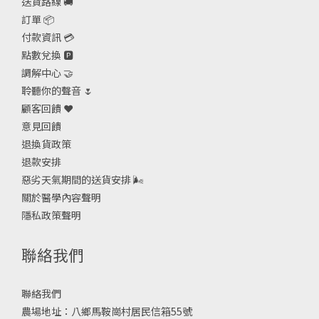
送貨路線 🚚
訂單 📦
付款資訊 💳
點數兌換 🅿️
調解中心 🤝
聆聽你的聲音 🌷
顧客回饋 ❤️
意見回饋
退換貨政策
退款安排
惡劣天氣期間的送貨安排
🌬
關於醫學內容聲明
隱私政策聲明
聯絡我們
聯絡我們
農場地址：八鄉馬鞍崗村居民信箱55號