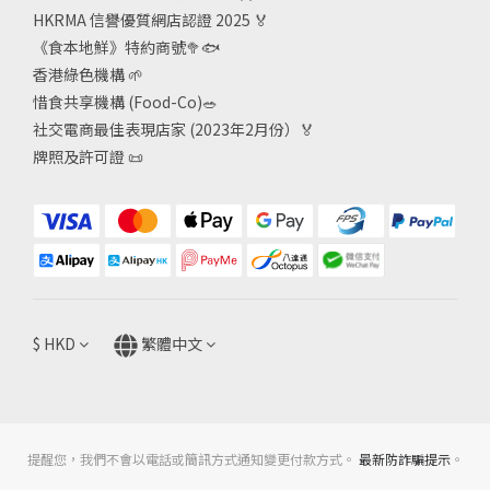
HKRMA 信譽優質網店認證 2025
🏅
《食本地鮮》特約商號
🥦🐟
香港綠色機構
🌱
惜食共享機構 (Food-Co)
🥗
社交電商最佳表現店家 (2023年2月份）🏅
牌照及許可證
📜
$
HKD
繁體中文
提醒您，我們不會以電話或簡訊方式通知變更付款方式。
最新防詐騙提示
。