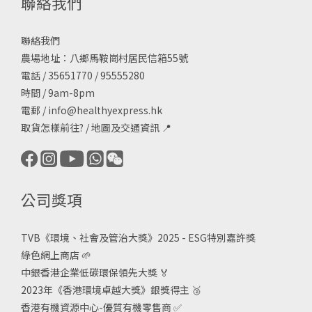
聯絡我們
聯絡我們
農場地址：八鄉馬鞍崗村居民信箱55號
電話 / 35651770 / 95555280
時間 / 9am-8pm
電郵 /
info@healthyexpress.hk
取貨怎樣前往?
/
地圖及交通資訊
📍
公司獎項
TVB《
環境、社會及管治大獎》2025 - ESG
特別嘉許獎
綠色網上商店
🌱
中銀香港企業低碳環保領先大獎
🏅
2023年《香港環境卓越大獎》銀獎得主
🥈
香港有機資源中心-優質有機零售商
✅