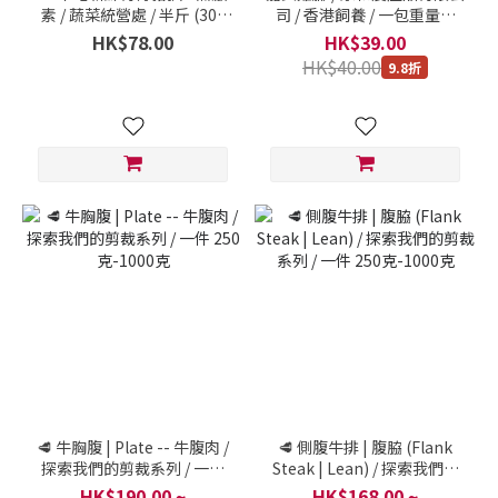
素 / 蔬菜統營處 / 半斤 (300
司 / 香港飼養 / 一包重量約
克)
0.5 斤/包 (8-9隻) (300克)
HK$78.00
HK$39.00
HK$40.00
9.8折
🥩 牛胸腹 | Plate -- 牛腹肉 /
🥩 側腹牛排 | 腹脇 (Flank
探索我們的剪裁系列 / 一件
Steak | Lean) / 探索我們的
250克-1000克
剪裁系列 / 一件 250克-1000
HK$190.00 ~
HK$168.00 ~