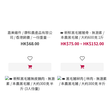
嘉美雞件 / 康和農產品有限公
🐖 新鮮黑毛豬豬骨 - 無激素 /
司 / 香港飼養 / 一份重量約
本農黑毛豬 / 大約600克 1斤
12両 (450克)
HK$68.00
HK$75.00 ~ HK$152.00