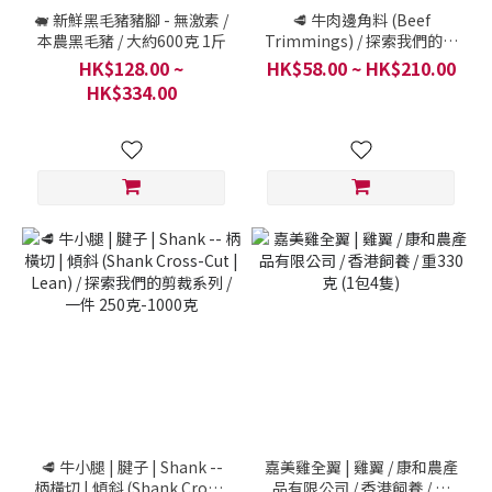
🐖 新鮮黑毛豬豬腳 - 無激素 /
🥩 牛肉邊角料 (Beef
本農黑毛豬 / 大約600克 1斤
Trimmings) / 探索我們的剪
裁系列 / 一件 250克-1000克
HK$128.00 ~
HK$58.00 ~ HK$210.00
HK$334.00
🥩 牛小腿 | 腱子 | Shank --
嘉美雞全翼 | 雞翼 / 康和農產
柄橫切 | 傾斜 (Shank Cross-
品有限公司 / 香港飼養 / 重