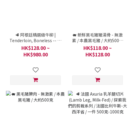
🥩 阿根廷精選級牛柳 |
🐖 新鮮黑毛豬豬湯骨 - 無激
Tenderloin, Boneless -- 安
素 / 本農黑毛豬 / 大約500克
格斯草飼牛裡肌肉 | 肉眼
0.8斤 (二人份量)
HK$128.00 ~
HK$118.00 ~
(Angus Grass-Fed
HK$980.00
HK$128.00
Tenderloin) / 探索我們的剪
裁系列 / 一件 1800克