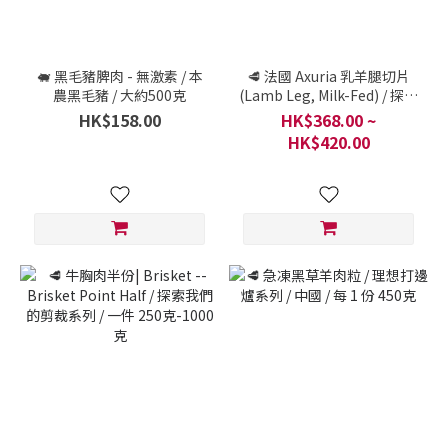
🐖 黑毛豬脾肉 - 無激素 / 本
🥩 法國 Axuria 乳羊腿切片
農黑毛豬 / 大約500克
(Lamb Leg, Milk-Fed) / 探索
我們的剪裁系列 / 法國比利牛
HK$158.00
HK$368.00 ~
斯-大西洋省 / 一件 500
HK$420.00
克-1000克