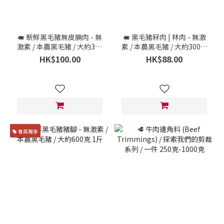
🐖 新鮮黑毛豬無皮腩肉 - 無
🐖 黑毛豬冧肉 | 林肉 - 無激
激素 / 本農黑毛豬 / 大約300
素 / 本農黑毛豬 / 大約300克
克 半斤 (3人份量)
半斤
HK$100.00
HK$88.00
會員獨享