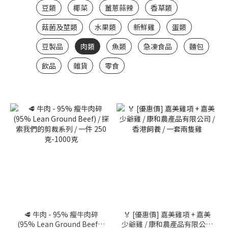
~
豆類
椰菜
薑蔥蒜辣
香草類
菇菌及莖類
水果類
新鮮雞
蛋類
豆製品
肉類
魚類
急凍食品
麵包
飲品
雜貨
零食
🥩 牛肉 - 95% 瘦牛肉碎
🏅 [優惠價] 嘉美雞項 + 嘉美
(95% Lean Ground Beef) /
少爺雞 / 康和農產品有限公司