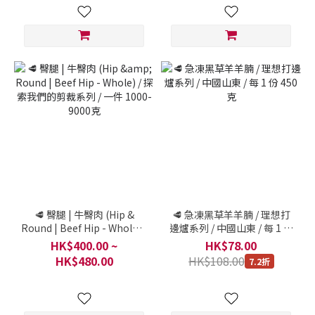
🥩 臀腿 | 牛臀肉 (Hip &
🥩 急凍黑草羊羊腩 / 理想打
Round | Beef Hip - Whole) /
邊爐系列 / 中國山東 / 每 1 份
探索我們的剪裁系列 / 一件
450克
HK$400.00 ~
HK$78.00
1000-9000克
HK$480.00
HK$108.00
7.2折