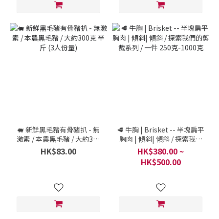
🐖 新鮮黑毛豬有骨豬扒 - 無
🥩 牛胸 | Brisket -- 半塊扁平
激素 / 本農黑毛豬 / 大約300
胸肉 | 傾斜| 傾斜 / 探索我們
克 半斤 (3人份量)
的剪裁系列 / 一件 250
HK$83.00
HK$380.00 ~
克-1000克
HK$500.00