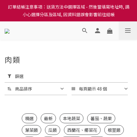
訂單結帳注意事項：送貨方法中選擇區域 - 然後當填寫地址時, 請
訂單結帳注意事項：送貨方法中選擇區域 - 然後當填寫地址時, 請
小心選擇分區及區域, 因資料錯誤會影響前往結帳
小心選擇分區及區域, 因資料錯誤會影響前往結帳
隆重推出本地培育田香雞、金棠雞、粵皇鷄及平原雞等，想食靚雞
就要嚟《餸您健康》
訂單結帳注意事項：送貨方法中選擇區域 - 然後當填寫地址時, 請
肉類
小心選擇分區及區域, 因資料錯誤會影響前往結帳
167 件商品
套
用
篩選
篩
選
商品排序
每頁顯示 48 個
(0/20)
價格
(HK$)
精選
最新
本地蔬菜
蕃茄、蔬果
葉菜類
瓜類
西蘭花、椰菜花
根莖類