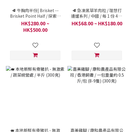
🥩 牛胸肉半份| Brisket --
🥩 急凍黑草羊肉粒 / 理想打
Brisket Point Half / 探索我
邊爐系列 / 中國 / 每 1 份 450
們的剪裁系列 / 一件 250
克
HK$280.00 ~
HK$68.00 ~ HK$180.00
克-1000克
HK$500.00
🐖 本地新鮮有骨豬扒 - 無激
嘉美雞腳 / 康和農產品有限公