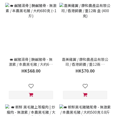
🐖 鹹豬湯骨 | 醃鹹豬骨 - 無
嘉美雞翼 / 康和農產品有限公
激素 / 本農黑毛豬 / 大約680
司 / 香港飼養 / 重12兩 盒
克 (~1 斤)
(400克)
HK$68.00
HK$70.00