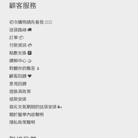
顧客服務
初次購物請先看我 🙋🏻‍♀️
送貨路線 🚚
訂單 📦
付款資訊 💳
點數兌換 🅿️
調解中心 🤝
聆聽你的聲音 🌷
顧客回饋 ❤️
意見回饋
退換貨政策
退款安排
惡劣天氣期間的送貨安排
🌬
關於醫學內容聲明
隱私政策聲明