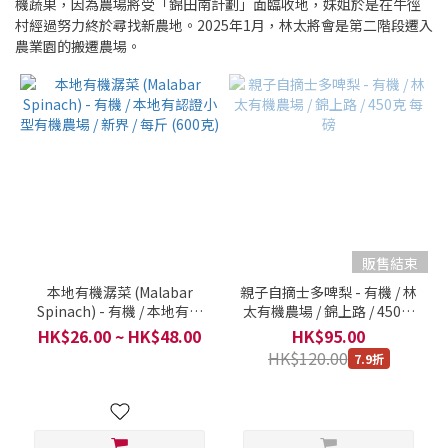
機蔬果，因為農場將受「錦田南計劃」面臨收地，妹姐於是在牛徑
村經過努力終於尋找新農地。2025年1月，林太將會是第二階段遷入
農業園的搬遷農場。
販售結束
本地有機潺菜 (Malabar
親子自摘士多啤梨 - 有機 / 林
Spinach) - 有機 / 本地有認
太有機農場 / 錦上路 / 450克
證小型有機農場 / 新界 / 每斤
每磅
HK$26.00 ~ HK$48.00
HK$95.00
(600克)
HK$120.00
7.9折