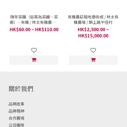
陳年菜脯（俗寫為菜餔、菜
有機農莊租地連收成 / 林太有
甫） - 有機 / 林太有機農場 /
機農場 / 錦上路牛徑村
新界古洞南農業園 / 每50克
HK$60.00 ~ HK$110.00
HK$2,500.00 ~
HK$15,000.00
關於我們
品牌故事
品牌精神
合作農場
公司團隊