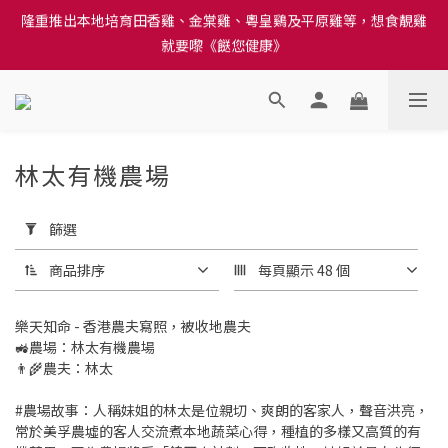
訂單結帳注意事項：送貨方法中選擇區域 - 然後當填寫地址時, 請
就要嚟《餸您健康》
小心選擇分區及區域, 因資料錯誤會影響前往結帳
訂單結帳注意事項：送貨方法中選擇區域 - 然後當填寫地址時, 請
小心選擇分區及區域, 因資料錯誤會影響前往結帳
林太有機農場
12 件商品
套
用
篩選
篩
選
商品排序
每頁顯示 48 個
(0/20)
樂天知命 - 香港農夫寫照，被收地農夫
價格
🚜農場：林太有機農場
(HK$)
👨‍🌾農夫：林太
#農場故事：人稱妹姐的林太是位親切、爽朗的客家人，聲音洪亮，
常於美孚農墟的客人交流煮本地蔬菜心得，種植的多樣又高質的有
~