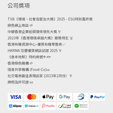
公司獎項
TVB《
環境、社會及管治大獎》2025 - ESG
特別嘉許獎
綠色網上商店
🌱
中銀香港企業低碳環保領先大獎
🏅
2023年《香港環境卓越大獎》銀獎得主
🥈
香港有機資源中心-優質有機零售商
✅
HKRMA 信譽優質網店認證 2025
🏅
《食本地鮮》特約商號
🥦🐟
香港綠色機構
🌱
惜食共享機構 (Food-Co)
🥗
社交電商最佳表現店家 (2023年2月份）🏅
牌照及許可證
📜