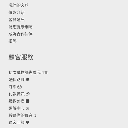
我們的客戶
傳媒介紹
會員通訊
餸您健康網誌
成為合作伙伴
招聘
顧客服務
初次購物請先看我 🙋🏻‍♀️
送貨路線 🚚
訂單 📦
付款資訊 💳
點數兌換 🅿️
調解中心 🤝
聆聽你的聲音 🌷
顧客回饋 ❤️