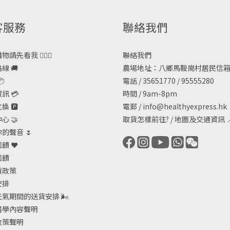
客服務
聯絡我們
請先看我 🙋🏻‍♀️
聯絡我們
線 🚚
農場地址：八鄉馬鞍崗村居民信箱

電話 / 35651770 / 95555280
訊 💳
時間 / 9am-8pm
 🅿️
電郵 /
info@healthyexpress.hk
心 🤝
取貨怎樣前往?
/
地圖及交通資訊

的聲音 🌷
饋 ❤️
回饋
貨政策
安排
天氣期間的送貨安排
🌬
醫學內容聲明
政策聲明