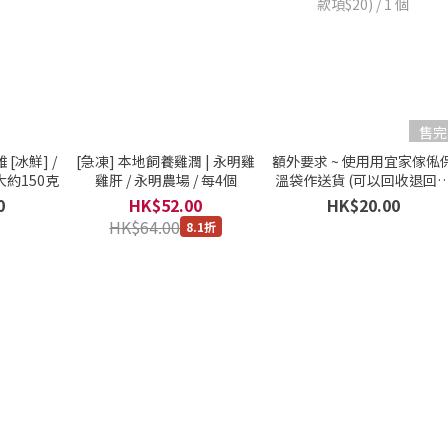
售完
[冰鮮] /
[急凍] 本地飼養雞潤 | 永明雞
額外要求 ~ 使用用宜家傢俬
大約150克
雞肝 / 永明農場 / 每4個
溫袋作送貨 (可以回收退回
項$20) / 1 個
0
HK$52.00
HK$20.00
HK$64.00
8.1折