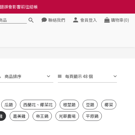
料錯誤會影響前往結帳
料錯誤會影響前往結帳
聯絡我們
會員登入
購物車(0)
健康》
料錯誤會影響前往結帳
商品排序
每頁顯示 48 個
瓜類
西蘭花、椰菜花
根莖類
豆類
椰菜
雞
嘉美雞
帝王鷄
光華農場
平原鷄