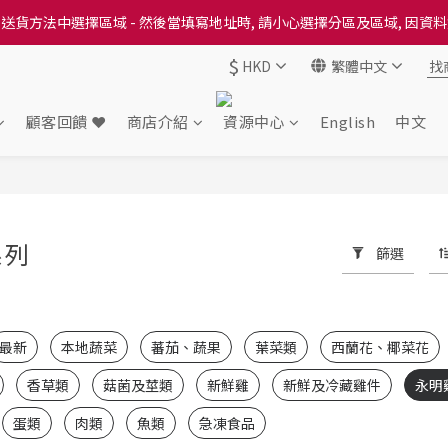
送貨方法中選擇區域 - 然後當填寫地址時, 請小心選擇分區及區域, 因資
送貨方法中選擇區域 - 然後當填寫地址時, 請小心選擇分區及區域, 因資
$
HKD
繁體中文
出本地培育田香雞、金棠雞、粵皇鷄及平原雞等，想食靚雞就要嚟《餸您
送貨方法中選擇區域 - 然後當填寫地址時, 請小心選擇分區及區域, 因資
顧客回饋 ❤️
商店介紹
資源中心
English
中文
系列
篩選
8 件商品
最新
本地蔬菜
蕃茄、蔬果
葉菜類
西蘭花、椰菜花
香草類
菇菌及莖類
新鮮雞
新鮮及冷藏雞件
永明
蛋類
肉類
魚類
急凍食品