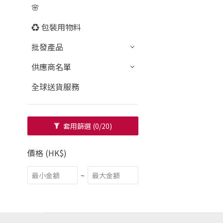
🌸
♻️ 包裝用物料
批發產品
供應商名單
全球送貨服務
套用篩選
(0/20)
價格 (HK$)
~