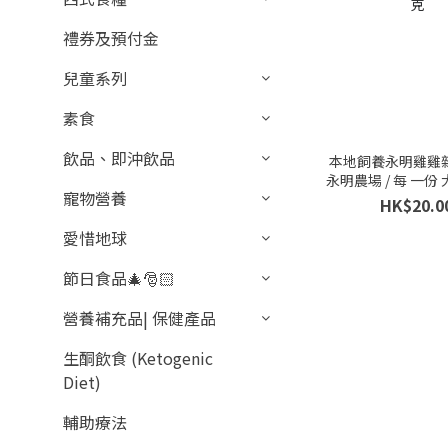
禮券及預付金
兒童系列
素食
飲品、即沖飲品
本地飼養永明雞雞雜 
永明農場 / 每 一份 
寵物營養
HK$20.0
愛惜地球
節日食品🎄🎅🏻
營養補充品| 保健產品
生酮飲食 (Ketogenic
Diet)
輔助療法