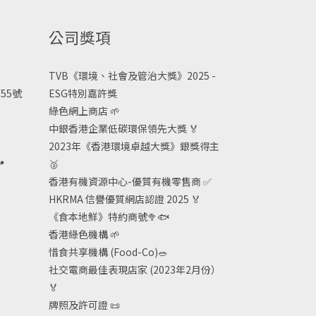
公司獎項
TVB《
環境、社會及管治大獎》2025 -
55號
ESG
特別嘉許獎
綠色網上商店
🌱
中銀香港企業低碳環保領先大獎
🏅
2023年《香港環境卓越大獎》銀獎得主

🥈
香港有機資源中心-優質有機零售商
✅
HKRMA 信譽優質網店認證 2025
🏅
《食本地鮮》特約商號
🥦🐟
香港綠色機構
🌱
惜食共享機構 (Food-Co)
🥗
社交電商最佳表現店家 (2023年2月份）
🏅
牌照及許可證
📜