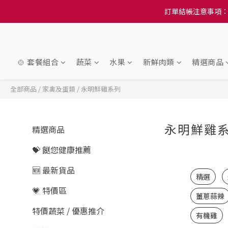
訂單結帳注意事項：
訂單結帳注意事項：
隆重推
訂單結帳注意事項：
🍲 套餐組合
蔬菜
水果
新鮮肉類
精選商品
全部商品
/
家禽及蛋類
/
永明鮮雞系列
永明鮮雞
精選商品
💝 餸您健康推薦
🆕 最新貨品
精選
💗 特價區
薑蔥蒜辣
特價蔬菜 / 優惠推介
有機雞