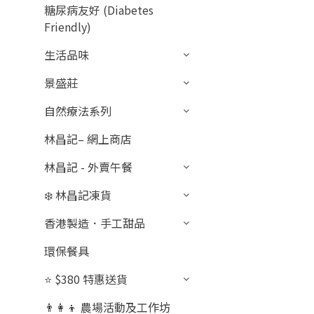
糖尿病友好 (Diabetes
Friendly)
生活品味
景盛莊
自然療法系列
林昌記– 網上商店
林昌記 - 外賣午餐
❄️ 林昌記凍貨
香港製造．手工甜品
環保餐具
⭐ $380 特惠送貨
👨‍👩‍👦 農場活動及工作坊