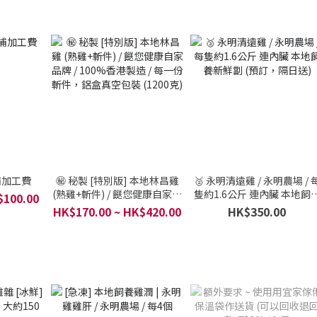
補加工費
㊙️ 秘製 [特別版] 本地林昌雞
🥈 永明清遠雞 / 永明農場 / 
(熟雞+斬件) / 餸您健康自家品
隻約1.6公斤 連內臟 本地飼
$100.00
牌 / 100%香港製造 / 每一份
新鮮劏 (預訂，隔日送)
HK$170.00 ~ HK$420.00
HK$350.00
斬件，鋁盒真空包裝 (1200克)