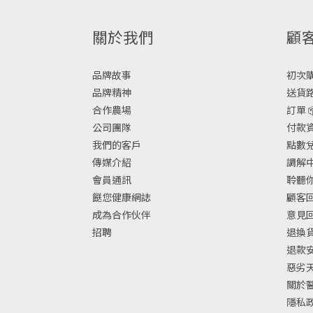
關於我們
顧
品牌故事
初次購物
品牌精神
送貨路
合作農場
訂單 
公司團隊
付款資
我們的客戶
點數兌換
傳媒介紹
調解中
會員通訊
聆聽你
餸您健康網誌
顧客回
成為合作伙伴
意見
招聘
退換
退款
惡劣
關於
隱私