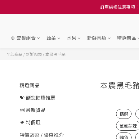
訂單結帳注意事項：
訂單結帳注意事項：
隆重推
訂單結帳注意事項：
🍲 套餐組合
蔬菜
水果
新鮮肉類
精選商品
全部商品
/
新鮮肉類
/
本農黑毛豬
本農黑毛
精選商品
💝 餸您健康推薦
🆕 最新貨品
精選
💗 特價區
薑蔥蒜辣
特價蔬菜 / 優惠推介
雜貨