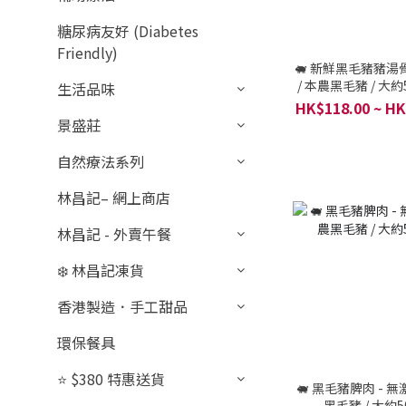
糖尿病友好 (Diabetes
Friendly)
🐖 新鮮黑毛豬豬湯骨
/ 本農黑毛豬 / 大約5
生活品味
斤 (二人份量
HK$118.00 ~ HK
景盛莊
自然療法系列
林昌記– 網上商店
林昌記 - 外賣午餐
❄️ 林昌記凍貨
香港製造．手工甜品
環保餐具
⭐ $380 特惠送貨
🐖 黑毛豬脾肉 - 無
黑毛豬 / 大約5