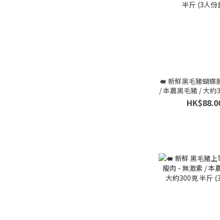
🐖 新鮮黑毛豬蝴蝶腩
/ 本農黑毛豬 / 大約
(3人份量)
HK$88.0