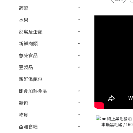
蔬菜
水果
家禽及蛋類
新鮮肉類
急凍食品
豆製品
新鮮湯餸包
即食加熱食品
麵包
乾貨
亞洲食糧