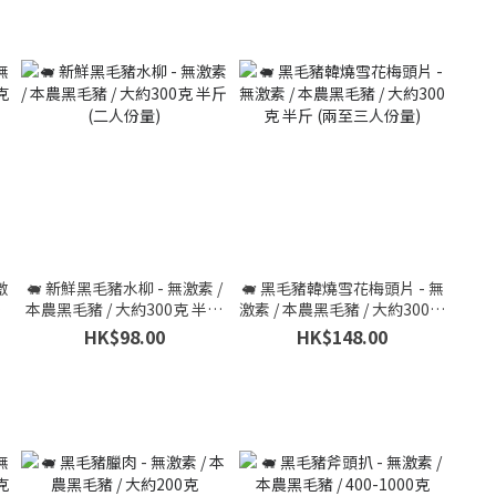
激
🐖 新鮮黑毛豬水柳 - 無激素 /
🐖 黑毛豬韓燒雪花梅頭片 - 無
克
本農黑毛豬 / 大約300克 半斤
激素 / 本農黑毛豬 / 大約300克
(二人份量)
半斤 (兩至三人份量)
HK$98.00
HK$148.00