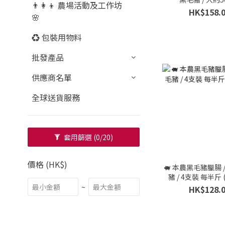
👨‍👩‍👦 農場活動及工作坊
HK$158.
🌸
♻️ 包裝用物料
批發產品
供應商名單
全球送貨服務
套用篩選
(0/20)
價格 (HK$)
🐖 本農黑毛豬臘腸 
豬 / 4支裝 每半斤 (
~
HK$128.