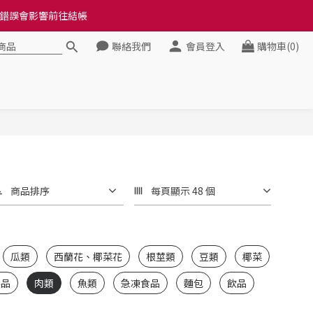
料錯誤會影響前往結帳
料錯誤會影響前往結帳
聯絡我們
會員登入
購物車(0)
健康》
料錯誤會影響前往結帳
商品排序
每頁顯示 48 個
瓜類
西蘭花、椰菜花
根莖類
豆類
椰菜
製品
肉類
魚類
急凍食品
麵包
飲品