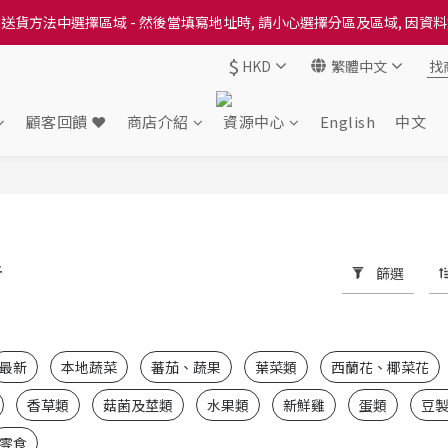
送貨方法中選擇區域 - 然後當填寫地址時, 請小心選擇分區及區域, 因資
送貨方法中選擇區域 - 然後當填寫地址時, 請小心選擇分區及區域, 因資
$
HKD
繁體中文
出本地培育田香雞、金棠雞、粵皇鷄及平原雞等，想食靚雞就要嚟《餸您
送貨方法中選擇區域 - 然後當填寫地址時, 請小心選擇分區及區域, 因資
顧客回饋 ❤️
商店介紹
資源中心
English
中文
豬
篩選
55 件商品
最新
本地蔬菜
蕃茄、蔬果
葉菜類
西蘭花、椰菜花
香草類
菇菌及莖類
水果類
新鮮雞
蛋類
豆
零食