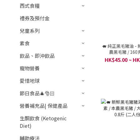
西式食糧
禮券及預付金
兒童系列
素食
🐖 純正黑毛豬油 - 
農黑毛豬 / 160
飲品、即沖飲品
HK$45.00 ~ HK
寵物營養
愛惜地球
節日食品🎄🎅🏻
營養補充品| 保健產品
生酮飲食 (Ketogenic
Diet)
輔助療法