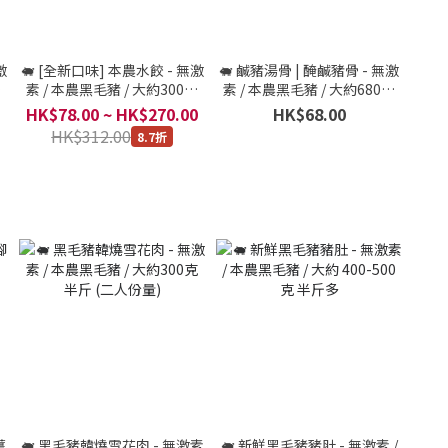
激
🐖 [全新口味] 本農水餃 - 無激
🐖 鹹豬湯骨 | 醃鹹豬骨 - 無激
克
素 / 本農黑毛豬 / 大約300克
素 / 本農黑毛豬 / 大約680克
半斤 (3人份量)
(~1 斤)
HK$78.00 ~ HK$270.00
HK$68.00
HK$312.00
8.7折
薑
🐖 黑毛豬韓燒雪花肉 - 無激素
🐖 新鮮黑毛豬豬肚 - 無激素 /