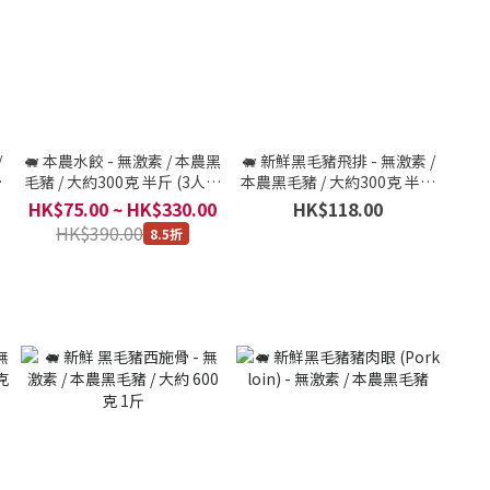
/
🐖 本農水餃 - 無激素 / 本農黑
🐖 新鮮黑毛豬飛排 - 無激素 /
激
毛豬 / 大約300克 半斤 (3人份
本農黑毛豬 / 大約300克 半斤
克
量)
(3人份量)
HK$75.00 ~ HK$330.00
HK$118.00
HK$390.00
8.5折