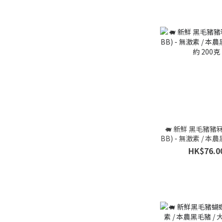
🐖 新鮮 黑毛豬豬
BB) - 無激素 / 本農
約 200克
HK$76.0