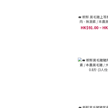
🐖 新鮮 黑毛豬上等瘦
肉 - 無激素 / 本農
約300克 半斤 (
HK$91.00 ~ HK
🐖 新鮮黑毛豬豬尾骨