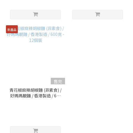
新產品
售完
青花椒麻辣胡椒麵 (非素食) /
好媽媽靚麵 / 香港製造 / 600
克 - 12個裝