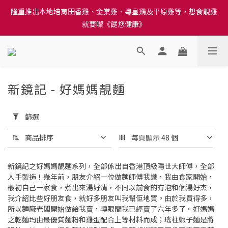
訂單結帳注意事項：送貨方法中選擇區域 - 然後當填寫地址時, 請
隆重推出本地培育田香雞、金棠雞、粵皇鷄及平原雞等，想食靚雞
小心選擇分區及區域, 因資料錯誤會影響前往結帳
就要嚟《餸您健康》
訂單結帳注意事項：送貨方法中選擇區域 - 然後當填寫地址時, 請
小心選擇分區及區域, 因資料錯誤會影響前往結帳
新鏡記 - 好媽媽靚麵
7 件商品
套
用
篩選
篩
選
商品排序
每頁顯示 48 個
(0/20)
新鏡記之好媽媽靚麵系列，全部係出自香港頂級隱世大師傅，全部
價格
人手製造！幾年前，朋友介紹一位做麵師傅我識，我由食家開始，
(HK$)
最初自己一家食，煮出來湯好清，不同以前食的有泡和個湯好杰，
我介紹比些好朋友食，就好多朋友叫我幫佢地買。由於我買得多，
所以麵廠老闆開始做給我賣，轉眼間我已經賣了六年多了。好媽媽
之乾麵均由最優質麵粉和雞蛋配合上等材料而成；瑤柱蝦子麵是將
~