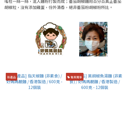
瑤柱一絲一絲，混入麵粉打製而成；番茄胡椒麵用百分百真正番茄
胡椒粒，沒有添加雞蛋，份外清香，絕非番茄粉胡椒粉所比。
新產品
會員獨享