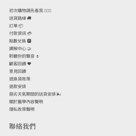
初次購物請先看我 🙋🏻‍♀️
送貨路線 🚚
訂單 📦
付款資訊 💳
點數兌換 🅿️
調解中心 🤝
聆聽你的聲音 🌷
顧客回饋 ❤️
意見回饋
退換貨政策
退款安排
惡劣天氣期間的送貨安排
🌬
關於醫學內容聲明
隱私政策聲明
聯絡我們