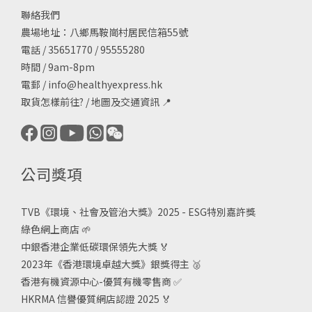
聯絡我們
農場地址：八鄉馬鞍崗村居民信箱55號
電話 / 35651770 / 95555280
時間 / 9am-8pm
電郵 /
info@healthyexpress.hk
取貨怎樣前往?
/
地圖及交通資訊
📍
公司獎項
TVB《
環境、社會及管治大獎》2025 - ESG
特別嘉許獎
綠色網上商店
🌱
中銀香港企業低碳環保領先大獎
🏅
2023年《香港環境卓越大獎》銀獎得主
🥈
香港有機資源中心-優質有機零售商
✅
HKRMA 信譽優質網店認證 2025
🏅