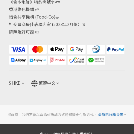
《食本地鮮》特約商號
🥦🐟
香港綠色機構
🌱
惜食共享機構 (Food-Co)
🥗
社交電商最佳表現店家 (2023年2月份）🏅
牌照及許可證
📜
$
HKD
繁體中文
提醒您，我們不會以電話或簡訊方式通知變更付款方式。
最新防詐騙提示
。
© 2023 餸您健康有機店 版權所有