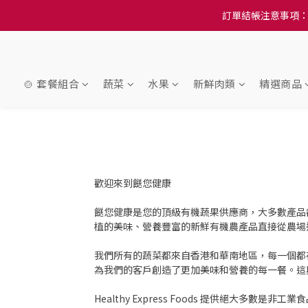
訂單結帳注意事項：
訂單結帳注意事項：
隆重推
訂單結帳注意事項：
🍲 套餐組合
蔬菜
水果
新鮮肉類
精選商品
歡迎來到餸您健康
餸您健康是您的頂級有機蔬果供應商，大多數產品
植的美味、營養豐富的新鮮有機農產品直接從農場
我們所有的蔬菜都來自香港和華南地區，每一個都
為我們的客戶創造了更加美味和營養的每一餐。這
Healthy Express Foods 提供絕