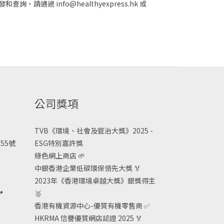
 info@healthyexpress.hk 或
公司獎項
TVB《
環境、社會及管治大獎》2025 -
55號
ESG
特別嘉許獎
綠色網上商店
🌱
中銀香港企業低碳環保領先大獎
🏅
2023年《香港環境卓越大獎》銀獎得主

🥈
香港有機資源中心-優質有機零售商
✅
HKRMA 信譽優質網店認證 2025
🏅