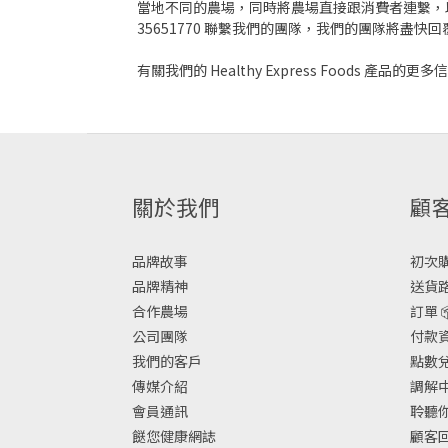
當地不同的農場，同時將農場直接跟消費者連繫，以一種
35651770 聯繫我們的團隊，我們的團隊將盡快
有關我們的 Healthy Express Foods 產品的更
關於我們
顧
品牌故事
初次購物
品牌精神
送貨路
合作農場
訂單 
公司團隊
付款資
我們的客戶
點數兌換
傳媒介紹
調解中
會員通訊
聆聽你
餸您健康網誌
顧客回