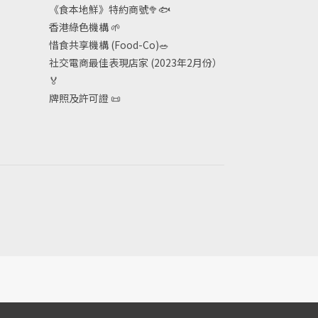
《食本地鮮》特約商號
🥦🐟
香港綠色機構
🌱
惜食共享機構 (Food-Co)
🥗
社交電商最佳表現店家 (2023年2月份）
🏅
牌照及許可證
📜