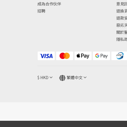
成為合作伙伴
意見
招聘
退換
退款
惡劣
關於
隱私
$
HKD
繁體中文