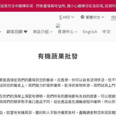
送貨方法中選擇區域 - 然後當填寫地址時, 請小心選擇分區及區域, 因資
送貨方法中選擇區域 - 然後當填寫地址時, 請小心選擇分區及區域, 因資
$
HKD
繁體中文
出本地培育田香雞、金棠雞、粵皇鷄及平原雞等，想食靚雞就要嚟《餸您
送貨方法中選擇區域 - 然後當填寫地址時, 請小心選擇分區及區域, 因資
顧客回饋 ❤️
商店介紹
資源中心
English
中文
有機蔬果批發
都是直接從我們的農場到您的餐桌。在香港，你可以容易活得快活，但不
送到您的餐桌上。我們致力於提供優質、乾淨的食物來源，我們送貨上門
在他們的清單上清楚地標明。我們所有的農場都有各自的證書，可以根據
與我們的競爭對手進口產品不同，這些產品是在運輸過程中催熟，所以你
大多數是非工業食品，如當地有機蔬菜、醬料和人手製作優質食材。盡職調查對您來