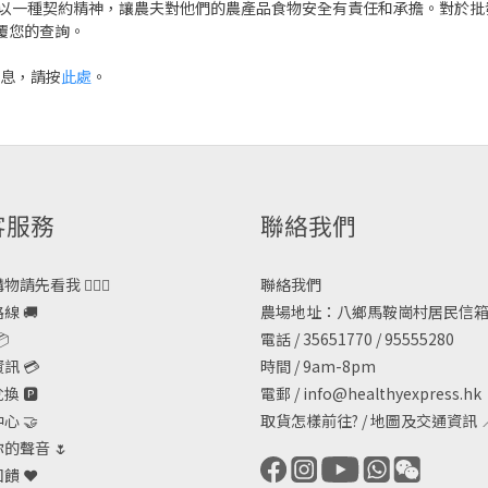
契約精神，讓農夫對他們的農產品食物安全有責任和承擔。對於批發和查詢，請通過
回覆您的查詢。
多信息，請按
此處
。
客服務
聯絡我們
請先看我 🙋🏻‍♀️
聯絡我們
線 🚚
農場地址：八鄉馬鞍崗村居民信箱

電話 / 35651770 / 95555280
訊 💳
時間 / 9am-8pm
 🅿️
電郵 /
info@healthyexpress.hk
心 🤝
取貨怎樣前往?
/
地圖及交通資訊

的聲音 🌷
饋 ❤️