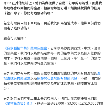
Q11:
在其他網站上，他們為我提供了自動下訂單的可能性，因此我
每週都會收到相同的產品，但無需每週訂購。然後錢就從我的信用
卡裡扣除了，你們有這個功能嗎？
若您有需要自動下單功能，目前我們因為經營成本，抱歉目前我們
刪走了這個功能。
顧客可以選擇：
《自家種植市集》蔬果自選盒
，它可以為你提供西式、中式、混合
的蔬菜盒，我們可以為你指定你每一周的基本菜式以及個人化你的
需求。你可以透過一筆過預繳一個月、三個月、半年至一年的預付
金，我們可以提供給你特惠的價錢。
另外我們亦有每周一盒的盲盒以及由農場直送的林太有機農場的
農
場直送有機蔬菜盒
以及
靜靜開心農場的有機蔬菜包
，不過，他們的
品種需要根據農場的供應需求以及季節性的供應，選擇性會比較
少。
另外對於我們本地土生土長的香港人，他們比較喜歡使用我們的
《購物金支援計劃》
，透過一筆過$2,000、$3,000以至$10,000的購