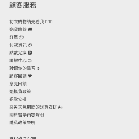
顧客服務
初次購物請先看我 🙋🏻‍♀️
送貨路線 🚚
訂單 📦
付款資訊 💳
點數兌換 🅿️
調解中心 🤝
聆聽你的聲音 🌷
顧客回饋 ❤️
意見回饋
退換貨政策
退款安排
惡劣天氣期間的送貨安排
🌬
關於醫學內容聲明
隱私政策聲明