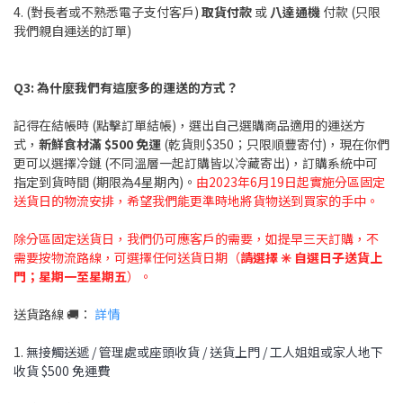
4. (對長者或不熟悉電子支付客戶)
取貨付款
或
八達通機
付款 (只限
我們親自運送的訂單)
Q3: 為什麼我們有這麼多的運送的方式
？
記得在結帳時 (點擊訂單結帳)，選出自己選購商品適用的運送方
式，
新鮮食材滿 $500
免運
(乾貨則$350；只限順豐寄付)，現在你們
更可以選擇冷鏈 (不同溫層一起訂購皆以冷藏寄出)，訂購系統中可
指定到貨時間 (期限為4星期內)。
由2023年6月19日起實施分區固定
送貨日的物流安排，希望我們能更準時地將貨物送到買家的手中。
除分區固定送貨日，我們仍可應客戶的需要，如提早三天訂購，不
需要按物流路線，可選擇任何送貨日期（
請選擇 ✳️ 自選日子送貨上
門；星期一至星期五
）。
送貨路線 🚚：
詳情
1.
無接觸送遞 /
管理處或座頭收貨 /
送貨上門 / 工人姐姐或家人地下
收貨 $500 免運費