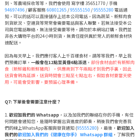
到、等農場採收等等，我們會使用 寫字樓 35651770 / 手機
94697496
/ 顧客服務
60801265
/
95555150
/
95555280
電話通
知，可以的話可以直接儲存上述本公司電話，因為蔬菜、新鮮肉食
到貨狀況、空運貨等常常會需要電話與客人聯繫，若無法接受本公
司與您電話聯絡，無法接受需要等待，請勿於本網站訂購，我們並
非各大購物平台的24小時到貨，無責任提供異於常人的新鮮食材快
速配送。
因為每天早上，我們應付客人上千百樣食材，請等等我們，早上我
們預備訂單，
一般會在12點至黃昏6點派送
，
部份食材由於有新鮮肉
食（新鮮雞和新鮮豬肉），供應商到下午兩點才到我們手裏，因此
送貨會稍為延誤，送貨時間會三點至七點左右，假如食材要當天使
用，可能會受影響，要預留心理準備。
Q7: 下單後會需要注意什麼？
1.
歡迎加我們的 Whatsapp
，以及加我們的聯絡在你的手機，有任
何問題會通知您，是隨時掌握出貨進度的節奏，稍後我們會完善我
們的線上WhatsApp客服與發貨通知 (
95555280
) ，最後，
歡迎加入
我們的
歡迎加入我們的《健康在你手》 Whatsapp 群組
，了解我們