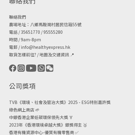
聯絡我們
聯絡我們
農場地址：八鄉馬鞍崗村居民信箱55號
電話 / 35651770 / 95555280
時間 / 9am-8pm
電郵 /
info@healthyexpress.hk
取貨怎樣前往?
/
地圖及交通資訊
📍
公司獎項
TVB《
環境、社會及管治大獎》2025 - ESG
特別嘉許獎
綠色網上商店
🌱
中銀香港企業低碳環保領先大獎
🏅
2023年《香港環境卓越大獎》銀獎得主
🥈
香港有機資源中心-優質有機零售商
✅