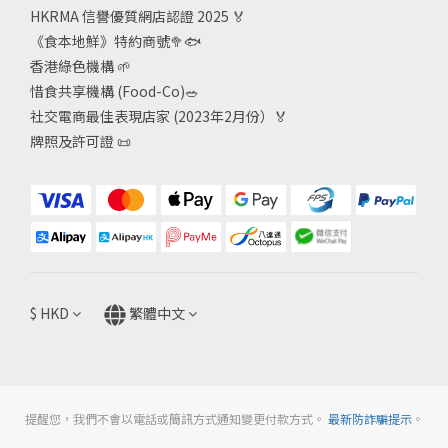
HKRMA 信譽優質網店認證 2025
🏅
《食本地鮮》特約商號
🥦🐟
香港綠色機構
🌱
惜食共享機構 (Food-Co)
🥗
社交電商最佳表現店家 (2023年2月份）🏅
牌照及許可證
📜
$
HKD
繁體中文
提醒您，我們不會以電話或簡訊方式通知變更付款方式。
最新防詐騙提示
。