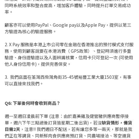
同時系統效率和整合度高，增加客戶體驗，同時提升訂單交易成功
率。
顧客亦可以使用PayPal、Google pay以及Apple Pay，提供以第三
方驗證為核心的驗證服務。
2. X Pay 服務是本港上市公司零在金融在香港推出的預付模式支付服
務，使用到顧客說要在本港消費（ GPS政策）、登記時須進行多重
驗證、身份證驗證以及人面辨識核實，信用卡只可登記一次 (可使用
他人身份信用卡)，提供完善保安。
3. 我們店面在荃灣西柴灣角街35-45號裕豐工業大廈1503室，有事
可以直接來找我們。
Q6: 下單後何時會收到商品
？
週一至週日凌晨前下單 (注意：由於嘉美雞及健營豬供應商暫停接
單，週六下午三點過後訂貨皆星期二後出貨)，若沒
缺貨情形，備貨
日需2天
，注意!! 我們週日不配送，若有讓您多等一兩天，那就是我
們正在等調貨、同新鮮肉食供應商預訂貨、同農場接洽、等空運貨