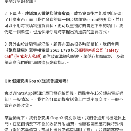
定期分享的資訊。
2. 下單時，
建議加入做餸您健康會員
，成為會員後才能看到自己訂
了什麼東西，而且我們發貨的每一個步驟都會e-mail通知您，並且
可以不用每次填寫送貨資料，更可以重複訂購曾經下單的項目，我
們這一個渠道，也是個讓你隨時掌握出貨進度的重要方式。
3. 另外由於詐騙電話氾濫，顧客亦因為很多時間繁忙，我們會用
《餸您健康》寫字樓電話 3565 1770
以及
順豐速遞公司 "safety
call" (保障客人私隱)
跟你致電溝通和聯絡，請儲存相關電話，及敬
請留意我們的訂單跟進及送貨指示。
Q8: 假如安排GogoX送貨會通知嗎?
會以WhatsApp通知訂單已發送給司機，司機會在15分鐘前電話通
知。一般情況下，我們的訂單司機會送貨上門或座頭交收，一般不
會在路邊收貨。
某些情況下，我們會安排 GogoX 特別派送，我們會通知司機送貨上
門，在這個情況下不會加收額外附加費，惟顧客請因應司機特殊情
況（例如不能停車、司機抄牌以及停車場附加費），並請顧客配合