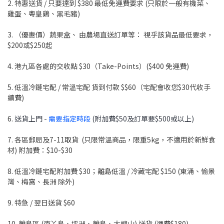
2. 特惠送貨 / 只要達到 $380 最低免運費要求 (只限於一般有機菜、
雞蛋、粵皇鷄、黑毛豬)
3. （優惠價）蔬果盒、 由農場直送訂單等： 視乎該貨品最低要求，
$200或$250起
4. 港九區各處的交收點 $30（Take-Points）($400 免運費)
5. 低溫冷鏈宅配 / 常溫宅配 貨到付款 $$60（宅配會收您$30代收手
續費)
6.
送貨上門 -
需要指定時段
(附加費$50及訂單要$500或以上)
7. 各區郵局及7-11取貨 (只限常溫商品，限重5kg，不適用於新鮮食
材) 附加費：$10-$30
8. 低溫冷鏈宅配附加費 $30；離島低溫 / 冷藏宅配 $150 (東涌、愉景
灣、梅窩、長洲 除外)
9. 特急 / 翌日送貨 $60
10. 離島區 (南丫島、坪洲、離島、大嶼山) 送貨 (運費$180)