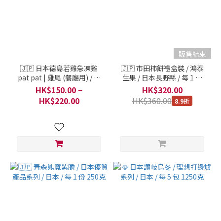
販售結束
🇯🇵 日本德島若雞急凍雞
🇯🇵 市田柿餅禮盒裝 / 鴻泰
pat pat | 雞尾 (餐廳用) / 日
生果 / 日本長野縣 / 每 1 盒
本優質食材 / 2kg 5包/箱 1 包
900克
HK$150.00 ~
HK$320.00
HK$220.00
HK$360.00
8.9折