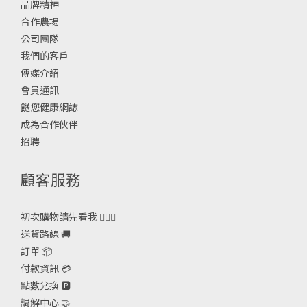
品牌精神
合作農場
公司團隊
我們的客戶
傳媒介紹
會員通訊
餸您健康網誌
成為合作伙伴
招聘
顧客服務
初次購物請先看我 🙋🏻‍♀️
送貨路線 🚚
訂單 📦
付款資訊 💳
點數兌換 🅿️
調解中心 🤝