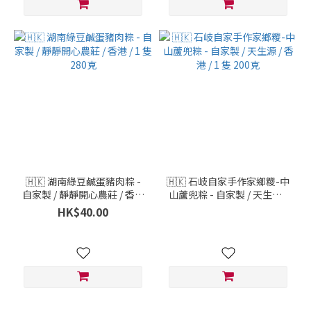
🇭🇰 湖南綠豆鹹蛋豬肉粽 -
🇭🇰 石岐自家手作家鄉糭-中
自家製 / 靜靜開心農莊 / 香港
山蘆兜粽 - 自家製 / 天生源 /
/ 1 隻 280克
香港 / 1 隻 200克
HK$40.00