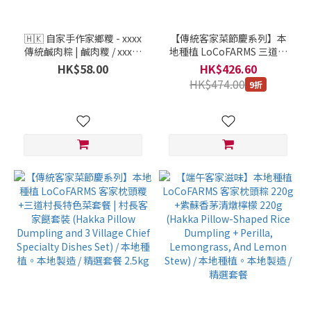
🇭🇰 自家手作家鄉糭 - xxxx
【傳統客家菜節慶系列】本
傳統鹹肉粽 | 鹹肉糭 / xxxxx
地種植 LoCoFARMS 三道村
家鄉糭系列 / 1 隻 大約 350-
長特色菜套餐 | 村長客家餸套
HK$58.00
HK$426.60
360克
裝 (Village Chief's Hakka
HK$474.00
9折
Delights: Three-Dish Set) /
本地種植。本地製造 / 精選套
餐 2.3千克