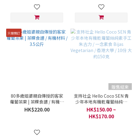
只限預訂
販售結束
80多歲姐婆親自傳授的客家
支持社企 Hello Coco SEN 青
蘿蔔茶果 | 茶粿食譜 / 有機材
少年本地有機乾蘿蔔絲純素
料 / 3.5公斤
手工朱古力 / 一念素食 Bijas
HK$220.00
HK$150.00 ~
Vegetarian / 香港大學 / 10
HK$170.00
份 大約150克