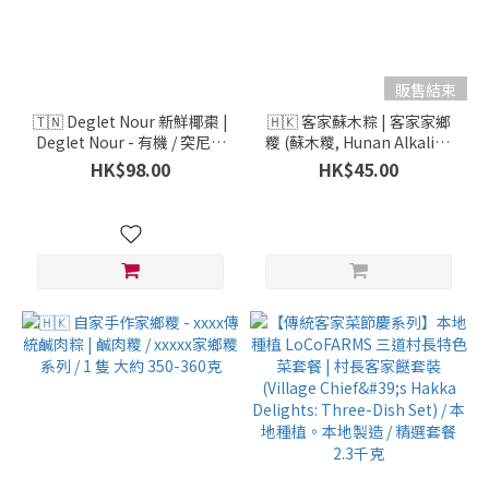
~
販售結束
🇹🇳 Deglet Nour 新鮮椰棗 |
🇭🇰 客家蘇木粽 | 客家家鄉
Deglet Nour - 有機 / 突尼西
糭 (蘇木糭, Hunan Alkaline
亞 / 500克
Rice Dumpling ) - 自家製 /
HK$98.00
HK$45.00
靜靜開心農莊 / 香港 / 1 隻