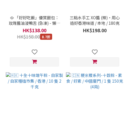
🥘 「好好吃飯」優質餸包：
三點水手工 XO醬 (辣)・用心
玫瑰醬油浸鴨舌 (急凍) - 懶人
造好香港味道 / 本地 / 180克
料理提案 / 三點水料理・優質
HK$138.00
HK$198.00
餸包系列 / 本地 / 180克
HK$158.00
8.7折