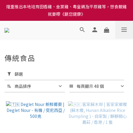
訂單結帳注意事項：送貨方法中選擇區域 - 然後當填寫地址時, 請
隆重推出本地培育田香雞、金棠雞、粵皇鷄及平原雞等，想食靚雞
小心選擇分區及區域, 因資料錯誤會影響前往結帳
就要嚟《餸您健康》
訂單結帳注意事項：送貨方法中選擇區域 - 然後當填寫地址時, 請
小心選擇分區及區域, 因資料錯誤會影響前往結帳
傳統食品
66 件商品
套
用
篩選
篩
選
商品排序
每頁顯示 48 個
(0/20)
價格
(HK$)