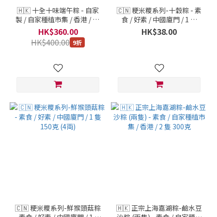
🇭🇰 十全十味端午粽 - 自家
🇨🇳 粳米糭系列-十穀粽 - 素
製 / 自家種植市集 / 香港 / 10
食 / 好素 / 中國廈門 / 1 隻
隻 2千克
150克 (4両)
HK$360.00
HK$38.00
HK$400.00
9折
🇨🇳 粳米糭系列-鮮猴頭菇粽
🇭🇰 正宗上海嘉湖粽-鹼水豆