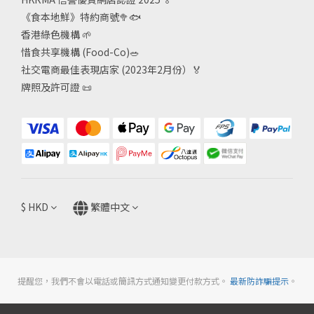
《食本地鮮》特約商號
🥦🐟
香港綠色機構
🌱
惜食共享機構 (Food-Co)
🥗
社交電商最佳表現店家 (2023年2月份）🏅
牌照及許可證
📜
$
HKD
繁體中文
提醒您，我們不會以電話或簡訊方式通知變更付款方式。
最新防詐騙提示
。