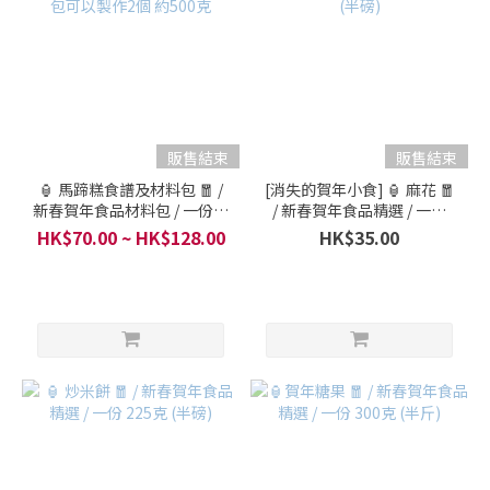
販售結束
販售結束
🏮 馬蹄糕食譜及材料包 🧧 /
[消失的賀年小食] 🏮 麻花 🧧
新春賀年食品材料包 / 一份材
/ 新春賀年食品精選 / 一份
料包可以製作2個 約500克
200克 (半磅)
HK$70.00 ~ HK$128.00
HK$35.00