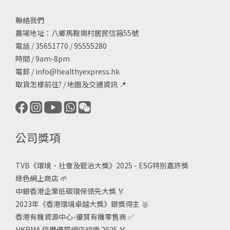
聯絡我們
農場地址：八鄉馬鞍崗村居民信箱55號
電話 / 35651770 / 95555280
時間 / 9am-8pm
電郵 /
info@healthyexpress.hk
取貨怎樣前往?
/
地圖及交通資訊
📍
公司獎項
TVB《
環境、社會及管治大獎》2025 - ESG
特別嘉許獎
綠色網上商店
🌱
中銀香港企業低碳環保領先大獎
🏅
2023年《香港環境卓越大獎》銀獎得主
🥈
香港有機資源中心-優質有機零售商
✅
HKRMA 信譽優質網店認證 2025
🏅