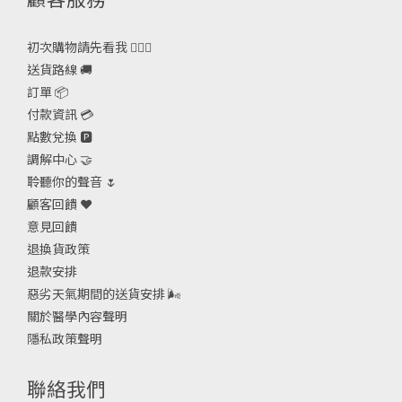
初次購物請先看我 🙋🏻‍♀️
送貨路線 🚚
訂單 📦
付款資訊 💳
點數兌換 🅿️
調解中心 🤝
聆聽你的聲音 🌷
顧客回饋 ❤️
意見回饋
退換貨政策
退款安排
惡劣天氣期間的送貨安排
🌬
關於醫學內容聲明
隱私政策聲明
聯絡我們