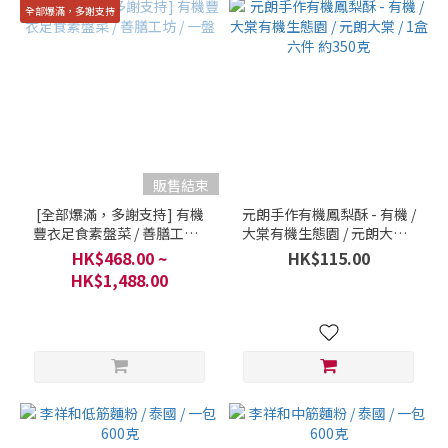
全部爆滿，多謝支持
販售結束
[全部爆滿，多謝支持] 有機
元朗手作有機鳳梨酥 - 有機 /
豐衣足食素盤菜 / 善膳工坊 /
大棠有機生態園 / 元朗大棠 /
一盤
1盒 六件 約350克
HK$468.00 ~
HK$115.00
HK$1,488.00