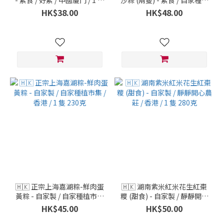
- 素食 / 好素 / 中國廈門 / 1 隻
沙粽 (兩隻) - 素食 / 自家種植
150克 (4両)
市集 / 香港 / 2 隻 300克
HK$38.00
HK$48.00
🇭🇰 正宗上海嘉湖粽-鮮肉蛋
🇭🇰 湖南紫米紅米花生紅棗
黃粽 - 自家製 / 自家種植市集
糭 (甜食) - 自家製 / 靜靜開心
/ 香港 / 1 隻 230克
農莊 / 香港 / 1 隻 280克
HK$45.00
HK$50.00