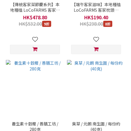
【傳統客家菜節慶系列】本
【端午客家滋味】本地種植
地種植 LoCoFARMS 客家枕
LoCoFARMS 客家枕頭粽
頭糭+三道村長特色菜套餐 |
220g +紫蘇香茅清燉檸檬
HK$478.80
HK$190.40
村長客家餸套裝 (Hakka
220g (Hakka Pillow-
HK$532.00
HK$238.00
9折
8折
Pillow Dumpling and 3
Shaped Rice Dumpling +
Village Chief Specialty
Perilla, Lemongrass, And
Dishes Set) / 本地種植。本
Lemon Stew) / 本地種植。
地製造 / 精選套餐 2.5kg
本地製造 / 精選套餐
養生素十穀糭 / 善膳工坊 /
臭草 / 元朗 南生圍 / 每份約
280克
(40克)