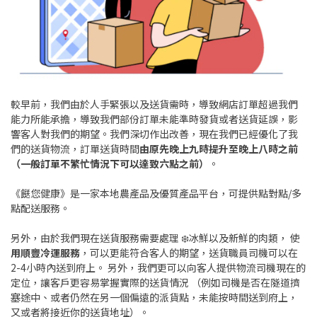
較早前，我們由於人手緊張以及送貨需時，導致網店訂單超過我們
能力所能承擔，導致我們部份訂單未能準時發貨或者送貨延誤，影
響客人對我們的期望。我們深切作出改善，現在我們已經優化了我
們的送貨物流，訂單送貨時間
由原先晚上九時提升至晚上八時之前
（一般訂單不繁忙情況下可以達致六點之前）
。
《餸您健康》是一家本地農產品及優質產品平台，可提供點對點/多
點配送服務。
另外，由於我們現在送貨服務需要處理 ❄️冰鮮以及新鮮的肉類， 使
用順豐冷運服務
，可以更能符合客人的期望，送貨職員司機可以在
2-4小時內送到府上。 另外，我們更可以向客人提供物流司機現在的
定位，讓客戶更容易掌握實際的送貨情況 （例如司機是否在隧道擠
塞途中、或者仍然在另一個偏遠的派貨點，未能按時間送到府上，
又或者將接近你的送貨地址）。