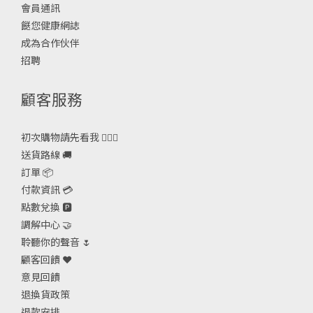
會員通訊
餸您健康網誌
成為合作伙伴
招聘
顧客服務
初次購物請先看我 🙋🏻‍♀️
送貨路線 🚚
訂單 📦
付款資訊 💳
點數兌換 🅿️
調解中心 🤝
聆聽你的聲音 🌷
顧客回饋 ❤️
意見回饋
退換貨政策
退款安排