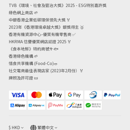
TVB《
環境、社會及管治大獎》2025 - ESG
特別嘉許獎
綠色網上商店
🌱
中銀香港企業低碳環保領先大獎
🏅
2023年《香港環境卓越大獎》銀獎得主
🥈
香港有機資源中心-優質有機零售商
✅
HKRMA 信譽優質網店認證 2025
🏅
《食本地鮮》特約商號
🥦🐟
香港綠色機構
🌱
惜食共享機構 (Food-Co)
🥗
社交電商最佳表現店家 (2023年2月份）🏅
牌照及許可證
📜
$
HKD
繁體中文