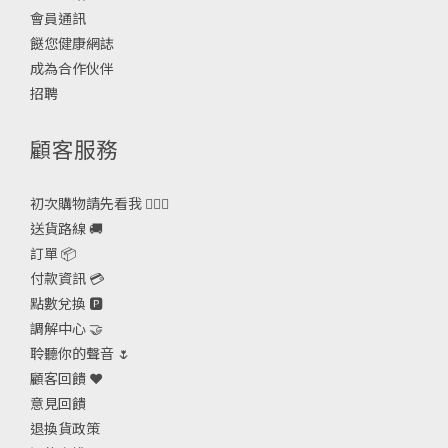
會員通訊
餸您健康網誌
成為合作伙伴
招聘
顧客服務
初次購物請先看我 🙋🏻‍♀️
送貨路線 🚚
訂單 📦
付款資訊 💳
點數兌換 🅿️
調解中心 🤝
聆聽你的聲音 🌷
顧客回饋 ❤️
意見回饋
退換貨政策