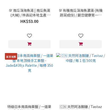
💯 南瓜深海魚湯 | 南瓜魚湯
💯 有機南瓜深海魚濃湯 (有機
(大碗) / 林昌記本地生產 /
蔬菜成份) / 餸您健康第一個
500毫升
自家品牌產品 / 林昌記本地生
HK$53.00
產 / 600毫升
誠意推薦
特級日本南高梅果醋 / 一道果
🇨🇳 天然阿洛酮糖 / Tastaz