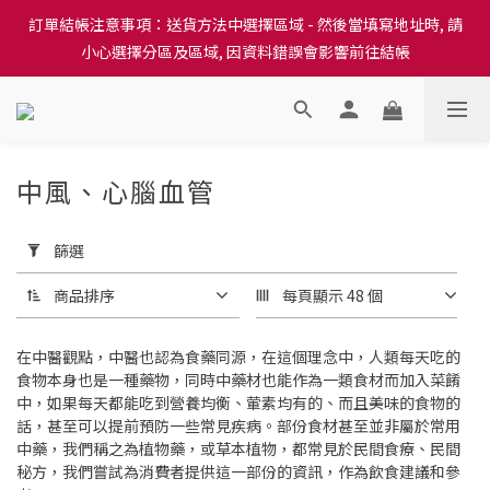
訂單結帳注意事項：送貨方法中選擇區域 - 然後當填寫地址時, 請
訂單結帳注意事項：送貨方法中選擇區域 - 然後當填寫地址時, 請
小心選擇分區及區域, 因資料錯誤會影響前往結帳
小心選擇分區及區域, 因資料錯誤會影響前往結帳
隆重推出本地培育田香雞、金棠雞、粵皇鷄及平原雞等，想食靚雞
就要嚟《餸您健康》
訂單結帳注意事項：送貨方法中選擇區域 - 然後當填寫地址時, 請
中風、心腦血管
12 件商品
小心選擇分區及區域, 因資料錯誤會影響前往結帳
套
用
篩選
篩
選
商品排序
每頁顯示 48 個
(0/20)
在中醫觀點，中醫也認為食藥同源，在這個理念中，人類每天吃的
價格
食物本身也是一種藥物，同時中藥材也能作為一類食材而加入菜餚
(HK$)
中，如果每天都能吃到營養均衡、葷素均有的、而且美味的食物的
話，甚至可以提前預防一些常見疾病。部份食材甚至並非屬於常用
中藥，我們稱之為植物藥，或草本植物，都常見於民間食療、民間
秘方，我們嘗試為消費者提供這一部份的資訊，作為飲食建議和參
~