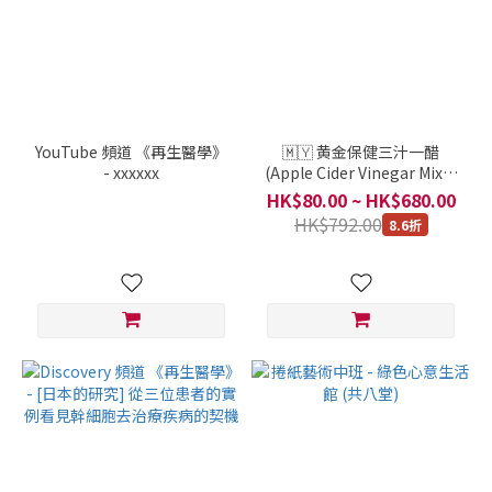
YouTube 頻道 《再生醫學》
🇲🇾 黄金保健三汁一醋
- xxxxxx
(Apple Cider Vinegar Mix) /
ORGANIC ORBIT / 馬來西亞
HK$80.00 ~ HK$680.00
/ 每 1 盒 250克
HK$792.00
8.6折