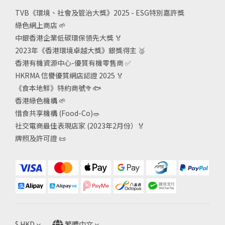
TVB《
環境、社會及管治大獎》2025 - ESG
特別嘉許獎
綠色網上商店
🌱
中銀香港企業低碳環保領先大獎
🏅
2023年《香港環境卓越大獎》銀獎得主
🥈
香港有機資源中心-優質有機零售商
✅
HKRMA 信譽優質網店認證 2025
🏅
《食本地鮮》特約商號
🥦🐟
香港綠色機構
🌱
惜食共享機構 (Food-Co)
🥗
社交電商最佳表現店家 (2023年2月份）🏅
牌照及許可證
📜
$
HKD
繁體中文