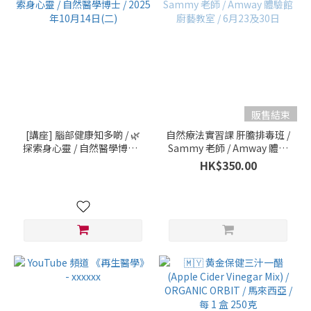
販售結束
[講座] 腦部健康知多啲 / 🌿
自然療法實習課 肝膽排毒班 /
探索身心靈 / 自然醫學博士 /
Sammy 老師 / Amway 體驗
2025年10月14日(二)
館廚藝教室 / 6月23及30日
HK$350.00