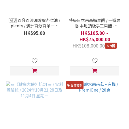
🇦🇺 百分百澳洲冷壓杏仁油 /
特級日本南高梅果醋 / 一道果
plenty / 澳洲百分百單一原
香 本地頂級手工果醋 -
材料冷壓植物油 / 375毫升
Jade's Palette / 每樽 350克
HK$95.00
HK$105.00 ~
HK$75,000.00
HK$108,000.00
6.9折
會員獨享