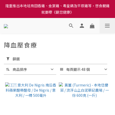
訂單結帳注意事項：送貨方法中選擇區域 - 然後當填寫地址時, 請
隆重推出本地培育田香雞、金棠雞、粵皇鷄及平原雞等，想食靚雞
小心選擇分區及區域, 因資料錯誤會影響前往結帳
就要嚟《餸您健康》
訂單結帳注意事項：送貨方法中選擇區域 - 然後當填寫地址時, 請
小心選擇分區及區域, 因資料錯誤會影響前往結帳
降血壓食療
42 件商品
套
用
篩選
篩
選
商品排序
每頁顯示 48 個
(0/20)
價格
(HK$)
~