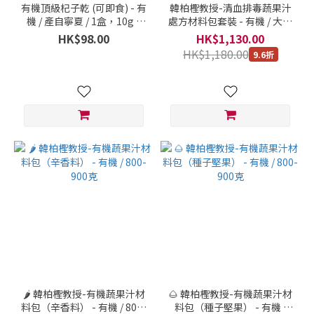
有機頂級杞子乾 (可即食) - 有
韓柏檉教授-清血排毒蔬果汁
機 / 產自寧夏 / 1盒，10g x
處方材料包套裝 - 有機 / 大約
10 包
4.5公斤
HK$98.00
HK$1,130.00
HK$1,180.00
9.6折
🌶 韓柏檉教授-有機蔬果汁材
🌰 韓柏檉教授-有機蔬果汁材
料包（辛香料） - 有機 / 800-
料包（種子堅果） - 有機 /