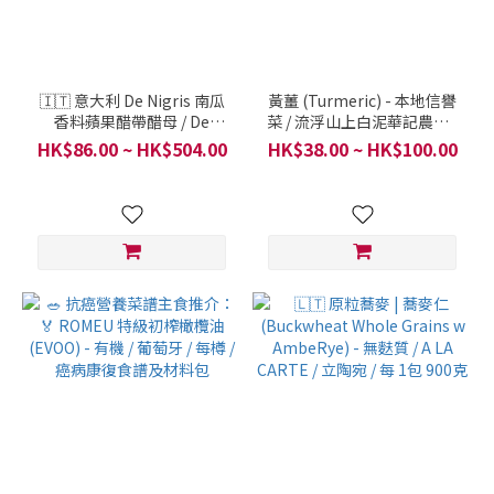
🇮🇹 意大利 De Nigris 南瓜
黃薑 (Turmeric) - 本地信譽
香料蘋果醋帶醋母 / De
菜 / 流浮山上白泥華記農場 /
Nigris / 意大利 / 一樽 500毫
一份 600克 (一斤)
HK$86.00 ~ HK$504.00
HK$38.00 ~ HK$100.00
升