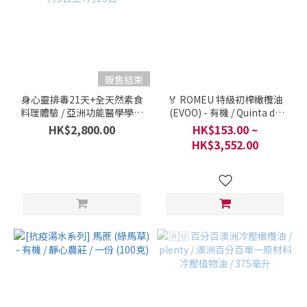
販售結束
身心靈排毒21天+全天然素食
🏅 ROMEU 特級初榨橄欖油
料理體驗 / 亞洲功能醫學學會
(EVOO) - 有機 / Quinta do
/ 元朗屏山女童軍中心 / 2023
Romeu 農莊 / 葡萄牙 / 每樽
HK$2,800.00
HK$153.00 ~
年7月5日至7月25日
HK$3,552.00