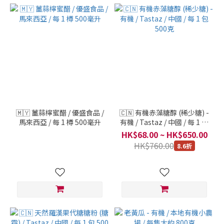
🇲🇾 薑蒜檸蜜醋 / 優盛食品 /
🇨🇳 有機赤藻糖醇 (稀少糖) -
馬來西亞 / 每 1 樽 500毫升
有機 / Tastaz / 中國 / 每 1 包
500克
HK$68.00 ~ HK$650.00
HK$760.00
8.6折