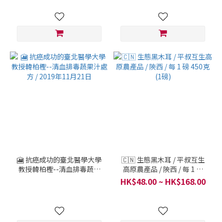
🎦 抗癌成功的臺北醫學大學
🇨🇳 生態黑木耳 / 平叔互生
教授韓柏檉--清血排毒蔬果
高原農產品 / 陝西 / 每 1 磅
汁處方 / 2019年11月21日
450克 (1磅)
HK$48.00 ~ HK$168.00