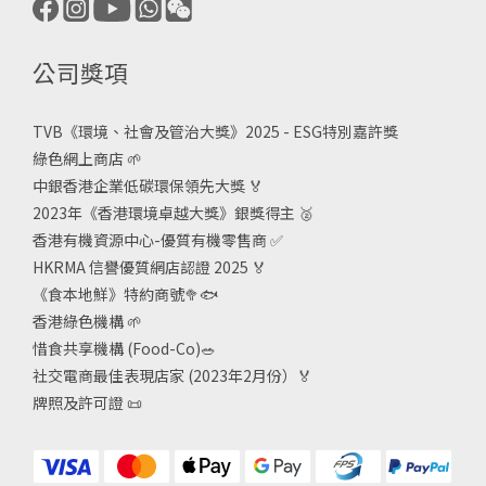
公司獎項
TVB《
環境、社會及管治大獎》2025 - ESG
特別嘉許獎
綠色網上商店
🌱
中銀香港企業低碳環保領先大獎
🏅
2023年《香港環境卓越大獎》銀獎得主
🥈
香港有機資源中心-優質有機零售商
✅
HKRMA 信譽優質網店認證 2025
🏅
《食本地鮮》特約商號
🥦🐟
香港綠色機構
🌱
惜食共享機構 (Food-Co)
🥗
社交電商最佳表現店家 (2023年2月份）🏅
牌照及許可證
📜