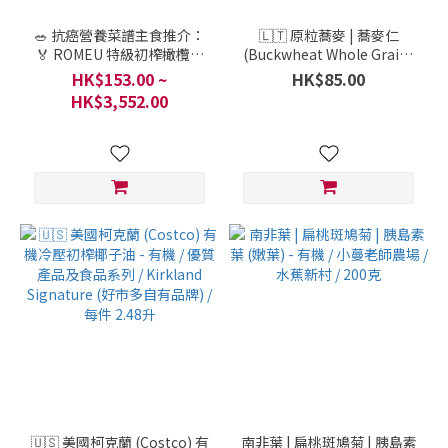
🥗 抗癌營養菜譜主食推介：
🇱🇹 原粒蕎麥 | 蕎麥仁
🏅 ROMEU 特級初榨橄欖油
(Buckwheat Whole Grains
(EVOO) - 有機 / 葡萄牙 / 每樽
w AmbeRye) - 無麩質 / A LA
HK$153.00 ~
HK$85.00
/ 癌病康復食譜及材料包
CARTE / 立陶宛 / 每 1包 900
HK$3,552.00
克
🇺🇸 美國柯克蘭 (Costco) 有
南非葉 | 扁桃斑鳩菊 | 胰島素