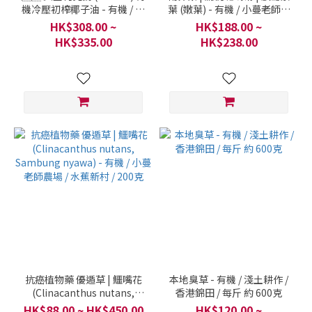
機冷壓初榨椰子油 - 有機 / 優
葉 (嫩葉) - 有機 / 小蔓老師農
質產品及食品系列 / Kirkland
場 / 水蕉新村 / 200克
HK$308.00 ~
HK$188.00 ~
Signature (好市多自有品牌)
HK$335.00
HK$238.00
/ 每件 2.48升
抗癌植物藥 優遁草 | 鱷嘴花
本地臭草 - 有機 / 淺土耕作 /
(Clinacanthus nutans,
香港錦田 / 每斤 約 600克
Sambung nyawa) - 有機 /
HK$88.00 ~ HK$450.00
HK$120.00 ~