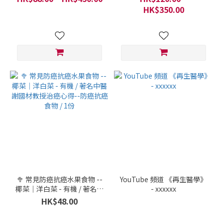
小蔓老師農場 / 水蕉新村 /
HK$350.00
200克
🥦 常見防癌抗癌水果食物 --
YouTube 頻道 《再生醫學》
椰菜｜洋白菜 - 有機 / 著名中
- xxxxxx
醫謝國材教授治癌心得--防
HK$48.00
癌抗癌食物 / 1份