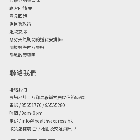
聆聽你的聲音 🌷
顧客回饋 ❤️
意見回饋
退換貨政策
退款安排
惡劣天氣期間的送貨安排
🌬
關於醫學內容聲明
隱私政策聲明
聯絡我們
聯絡我們
農場地址：八鄉馬鞍崗村居民信箱55號
電話 / 35651770 / 95555280
時間 / 9am-8pm
電郵 /
info@healthyexpress.hk
取貨怎樣前往?
/
地圖及交通資訊
📍