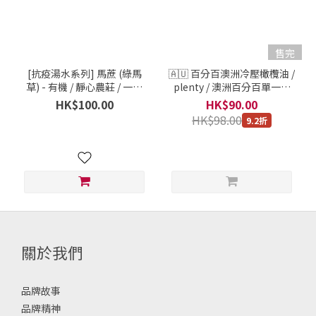
售完
[抗疫湯水系列] 馬蔗 (綠馬
🇦🇺 百分百澳洲冷壓橄欖油 /
草) - 有機 / 靜心農莊 / 一份
plenty / 澳洲百分百單一原
(100克)
材料冷壓植物油 / 375毫升
HK$100.00
HK$90.00
HK$98.00
9.2折
關於我們
品牌故事
品牌精神