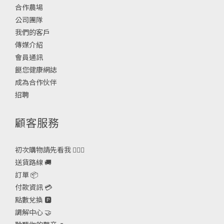
合作農場
公司團隊
我們的客戶
傳媒介紹
會員通訊
餸您健康網誌
成為合作伙伴
招聘
顧客服務
初次購物請先看我 🙋🏻‍♀️
送貨路線 🚚
訂單 📦
付款資訊 💳
點數兌換 🅿️
調解中心 🤝