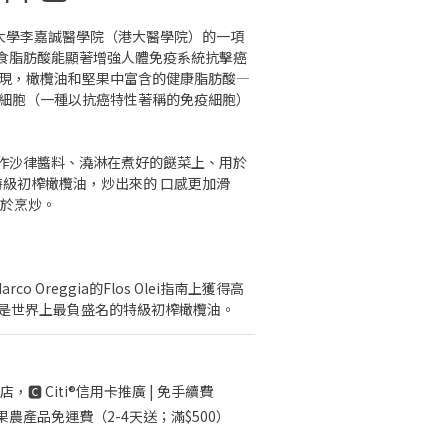
 香港大學李嘉誠醫學院（港大醫學院）的一項
食脂肪酸能顯著增強人體免疫系統抗擊癌
發現，橄欖油和堅果中富含的健康脂肪酸—
T細胞（一種以抗癌特性著稱的免疫細胞）
作沙律醬料、澆淋在煮好的餸菜上、用於
特級初榨橄欖油，炒出來的 口感更加滑
用於烹炒。
co Oreggia的Flos Olei指南上獲得高
這可能是世界上最負盛名的特級初榨橄欖油。
店，🅲 Citi®信用卡推廣 | 免手續費
果農產品免運費（2-4天送；滿$500）