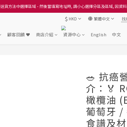
送貨方法中選擇區域 - 然後當填寫地址時, 請小心選擇分區及區域, 因資
送貨方法中選擇區域 - 然後當填寫地址時, 請小心選擇分區及區域, 因資
$
HKD
繁體中文
出本地培育田香雞、金棠雞、粵皇鷄及平原雞等，想食靚雞就要嚟《餸您
送貨方法中選擇區域 - 然後當填寫地址時, 請小心選擇分區及區域, 因資
顧客回饋 ❤️
商店介紹
資源中心
English
中文
🥗 抗
介：🏅 
橄欖油 (E
葡萄牙 /
食譜及材