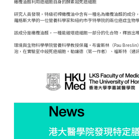
橄欖油醛利用癌細胞自身的酵素殺死癌細胞
研究人員發現，特級初榨橄欖油中含有一種名為橄欖油醛的成分
羅格斯大學的一位營養科學家和紐約市亨特學院的兩位癌症生物
該成分是橄欖油醛，一種能破壞癌細胞一部分的化合物，釋放出
環境與生物科學學院營養科學教授保羅·布雷斯林（Pau​​ Bresli
泡，在實驗室中殺死癌細胞。勒讓德（第一作者）、福斯特（通訊作者）和布