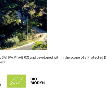
by SATIVA PT/AB 03) and developed within the scope of a Protected 
ter）