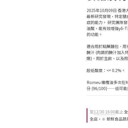
2025年10月09日
最新研究發現，特定膳
症的能力。 研究團隊
油酸，能有效增強γδ-
的功能。
適合用於點蘸麵包、用
醃汁 (肉類的醃汁加入
嫩)、用於生飲，以及
超低酸度：<= 0.2%。
Romeu 橄欖油多次在Mar
分 (96/100)——
至
12/30 16:00
截止
全
全店，🔆 新鮮食品蔬