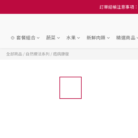
訂單結帳注意事項：
訂單結帳注意事項：
隆重推
訂單結帳注意事項：
🍲 套餐組合
蔬菜
水果
新鮮肉類
精選商品
全部商品
/
自然療法系列
/
癌病康復