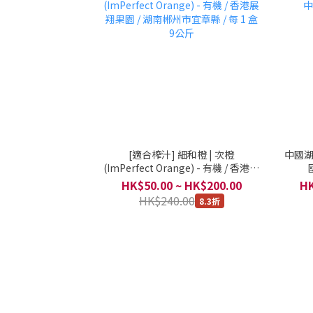
[適合榨汁] 細和橙 | 次橙
中國湖南
(ImPerfect Orange) - 有機 / 香港展
翔果園 / 湖南郴州市宜章縣 / 每 1 盒
HK$50.00 ~ HK$200.00
HK
9公斤
HK$240.00
8.3折