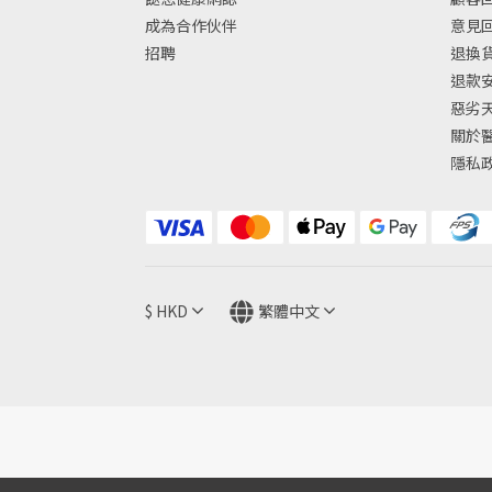
成為合作伙伴
意見
招聘
退換
退款
惡劣
關於
隱私
$
HKD
繁體中文