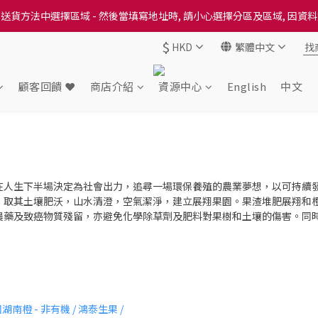
送貨方法中選擇區域 - 然後當填寫地址時, 請小心選擇分區及區域, 因資
送貨方法中選擇區域 - 然後當填寫地址時, 請小心選擇分區及區域, 因資
$
HKD
繁體中文
出本地培育田香雞、金棠雞、粵皇鷄及平原雞等，想食靚雞就要嚟《餸您
送貨方法中選擇區域 - 然後當填寫地址時, 請小心選擇分區及區域, 因資
顧客回饋 ❤️
商店介紹
資源中心
English
中文
在人生下半場決定為社會出力，追尋一場環保養殖的農業夢想，以可持續
，取其土壤肥沃，山水清澄，空氣潔淨，建立展翔果園。果渣堆肥展翔和
農藥及致癌物質殘留，亦避免化學除草劑及肥料對果樹和土壤的傷害。同