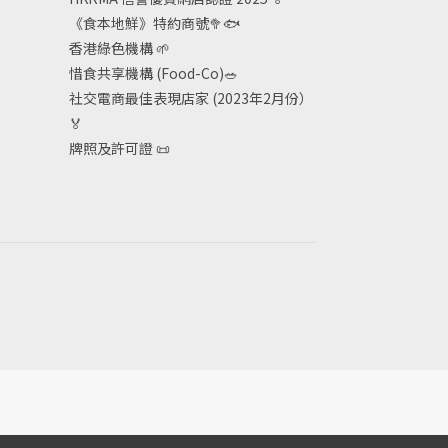
《食本地鮮》特約商號
🥦🐟
香港綠色機構
🌱
惜食共享機構 (Food-Co)
🥗
社交電商最佳表現店家 (2023年2月份）
🏅
牌照及許可證
📜