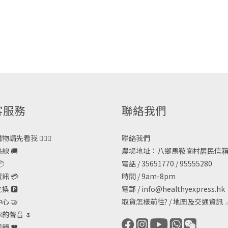
客服務
聯絡我們
請先看我 🙋🏻‍♀️
聯絡我們
線 🚚
農場地址：八鄉馬鞍崗村居民信箱

電話 / 35651770 / 95555280
訊 💳
時間 / 9am-8pm
 🅿️
電郵 /
info@healthyexpress.hk
心 🤝
取貨怎樣前往?
/
地圖及交通資訊

的聲音 🌷
饋 ❤️