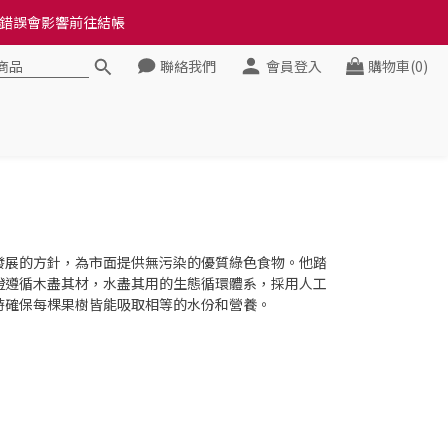
料錯誤會影響前往結帳
料錯誤會影響前往結帳
聯絡我們
會員登入
購物車(0)
健康》
料錯誤會影響前往結帳
發展的方針，為市面提供無污染的優質綠色食物。他踏
橙遵循木盡其材，水盡其用的生態循環體系，採用人工
時確保每棵果樹皆能吸取相等的水份和營養。