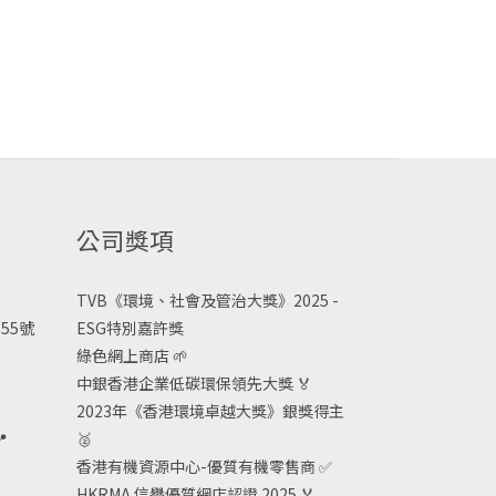
公司獎項
TVB《
環境、社會及管治大獎》2025 -
55號
ESG
特別嘉許獎
綠色網上商店
🌱
中銀香港企業低碳環保領先大獎
🏅
2023年《香港環境卓越大獎》銀獎得主

🥈
香港有機資源中心-優質有機零售商
✅
HKRMA 信譽優質網店認證 2025
🏅