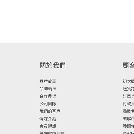
關於我們
顧
品牌故事
初次購物
品牌精神
送貨路
合作農場
訂單 
公司團隊
付款資
我們的客戶
點數兌換
傳媒介紹
調解中
會員通訊
聆聽你
餸您健康網誌
顧客回