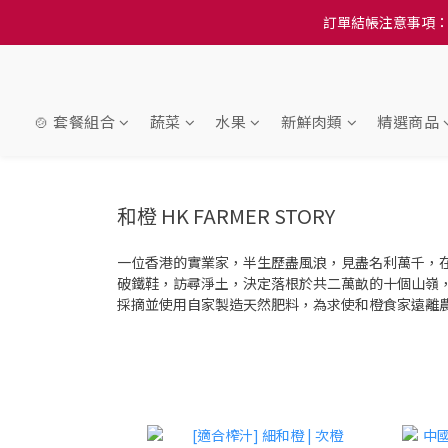
訂單結帳注意事項：
訂單結帳注意事項：
隆重推
訂單結帳注意事項：
🍲 套餐組合
蔬菜
水果
新鮮肉類
精選商品
和橙 HK FARMER STORY
一位香港的實業家，半生歷盡風浪，見盡名利萬千，
破鐵鞋，訪尋淨土，決定落根於共二萬畝的十個山嶺
採摘並使用自家製造天然肥料，為求使和橙食家遠離