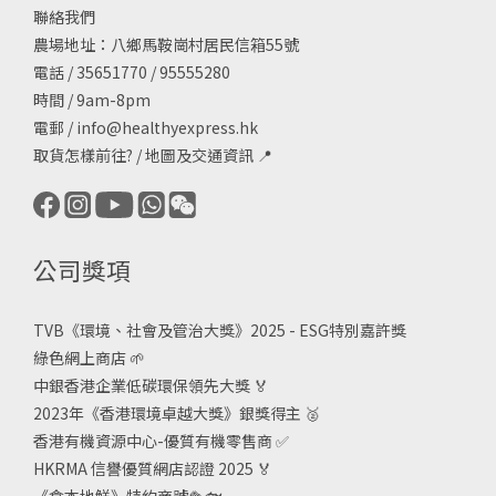
聯絡我們
農場地址：八鄉馬鞍崗村居民信箱55號
電話 / 35651770 / 95555280
時間 / 9am-8pm
電郵 /
info@healthyexpress.hk
取貨怎樣前往?
/
地圖及交通資訊
📍
公司獎項
TVB《
環境、社會及管治大獎》2025 - ESG
特別嘉許獎
綠色網上商店
🌱
中銀香港企業低碳環保領先大獎
🏅
2023年《香港環境卓越大獎》銀獎得主
🥈
香港有機資源中心-優質有機零售商
✅
HKRMA 信譽優質網店認證 2025
🏅