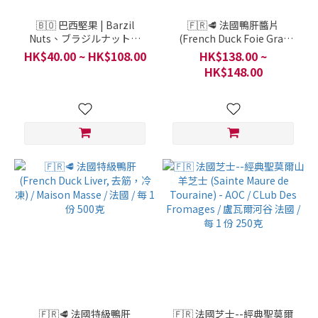
🇧🇴 巴西堅果 | Barzil
🇫🇷🥩 法國鴨肝醬片
Nuts、ブラジルナットノ
(French Duck Foie Gras
キ、ブラジルナット (Pará
Escalopes) - IGP/ A LA
HK$40.00 ~ HK$108.00
HK$138.00 ~
nuts) / A LA CARTE / 來自玻
CARTE / 法國 / 每 1 份 3 pcs
HK$148.00
利維亞 / 每 1 份 100克
150克
🇫🇷🥩 法國特級鴨肝
🇫🇷 法國芝士--經典聖莫爾