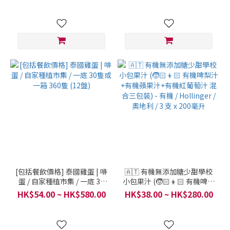
[包括餐飲價格] 泰國雞蛋 | 啡
🇦🇹 有機無添加糖少甜學校
蛋 / 自家種植市集 / 一底 30
小包果汁 (🧒🏻👦🏻 有機啤梨
隻或一箱 360隻 (12盤)
汁+有機蘋果汁+有機紅葡萄
HK$54.00 ~ HK$580.00
HK$38.00 ~ HK$280.00
汁 混合三包裝) - 有機 /
Hollinger / 奧地利 / 3 支 x
200毫升