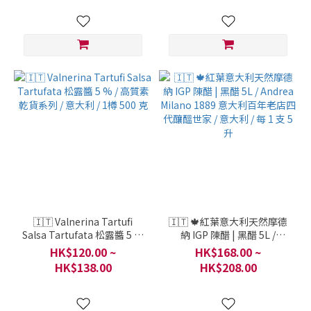
🇮🇹 Valnerina Tartufi
🇮🇹 🍁紅葉意大利天然摩德
Salsa Tartufata 松露醬 5 %
納 IGP 陳醋 | 黑醋 5L /
/ 高質素乾貨系列 / 意大利 / 1
Andrea Milano 1889 意大利
HK$120.00 ~
HK$168.00 ~
樽 500 克
百年老店四代釀醞世家 / 意大
HK$138.00
HK$208.00
利 / 每 1 支 5升