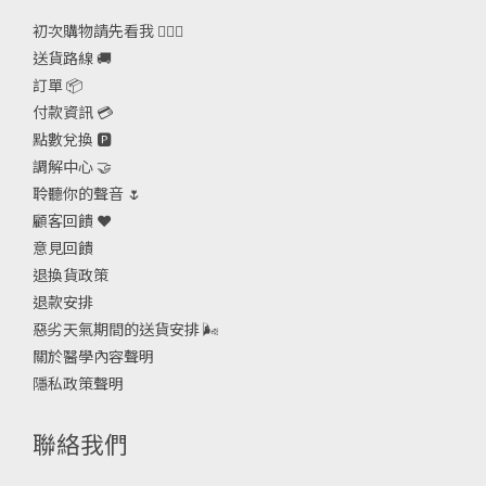
初次購物請先看我 🙋🏻‍♀️
送貨路線 🚚
訂單 📦
付款資訊 💳
點數兌換 🅿️
調解中心 🤝
聆聽你的聲音 🌷
顧客回饋 ❤️
意見回饋
退換貨政策
退款安排
惡劣天氣期間的送貨安排
🌬
關於醫學內容聲明
隱私政策聲明
聯絡我們