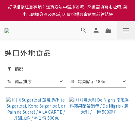
訂單結帳注意事項：送貨方法中選擇區域 - 然後當填寫地址時, 請
訂單結帳注意事項：送貨方法中選擇區域 - 然後當填寫地址時, 請
小心選擇分區及區域, 因資料錯誤會影響前往結帳
小心選擇分區及區域, 因資料錯誤會影響前往結帳
隆重推出本地培育田香雞、金棠雞、粵皇鷄及平原雞等，想食靚雞
就要嚟《餸您健康》
訂單結帳注意事項：送貨方法中選擇區域 - 然後當填寫地址時, 請
進口外地食品
475 件商品
小心選擇分區及區域, 因資料錯誤會影響前往結帳
套
用
篩選
篩
選
商品排序
每頁顯示 48 個
(0/20)
價格
(HK$)
~