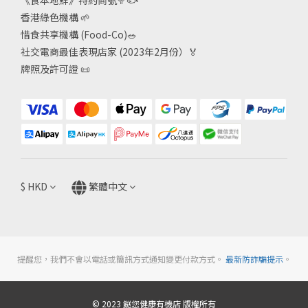
《食本地鮮》特約商號
🥦🐟
香港綠色機構
🌱
惜食共享機構 (Food-Co)
🥗
社交電商最佳表現店家 (2023年2月份）🏅
牌照及許可證
📜
$
HKD
繁體中文
提醒您，我們不會以電話或簡訊方式通知變更付款方式。
最新防詐騙提示
。
© 2023 餸您健康有機店 版權所有