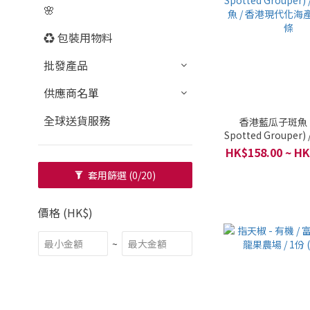
🌸
♻️ 包裝用物料
批發產品
供應商名單
全球送貨服務
香港藍瓜子斑魚 (B
Spotted Grouper
魚 / 香港現代化海產
HK$158.00 ~ HK
條
套用篩選
(0/20)
價格 (HK$)
~