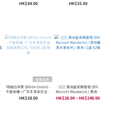
%
泰國素可泰 / 每包 25 克
Pitaya) - 100% 真水果 / 泰國
HK$44.00
HK$35.00
5
素可泰 / 每包 25 克
販售結束
特級白洋蔥 (White Onion) -
🇦🇺 澳洲皇家蜂蜜柑 (RH
不是有機 / 广东丰多采农业发
Murcott Mandarin) / 澳洲優
國
展有限公司 / 500克 1磅 散裝
質水果系列 / 澳洲 / 1盒 42個
HK$28.00
HK$26.00 ~ HK$240.00