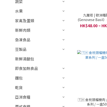
蔬菜
水果
九層塔 | 歐洲
(Genovese Basil）
家禽及蛋類
地有機小農戶有機農場
HK$48.00 ~ HK
(600克)
新鮮肉類
急凍食品
豆製品
新鮮湯餸包
即食加熱食品
麵包
乾貨
亞洲食糧
🇹🇭 金枕頭榴槤肉 
系列 / 一盒5
西式食糧