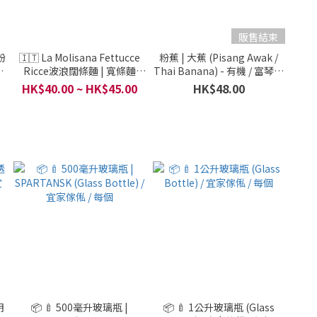
販售結束
粉
🇮🇹 La Molisana Fettucce
粉蕉 | 大蕉 (Pisang Awak /
Ricce波浪闊條麵 | 寬條麵
Thai Banana) - 有機 / 富琴有
意
(Tagliatelle, Mafalda Corta)
機火龍果生態農莊 / 300克或
HK$40.00 ~ HK$45.00
HK$48.00
/ 高質素乾貨系列 / 意大利 / 1
600克
包500g
明
📦 🍼 500毫升玻璃瓶 |
📦 🍼 1公升玻璃瓶 (Glass