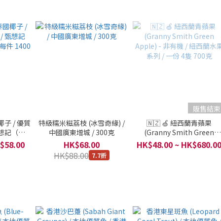
販售結束
椰子 / 優質
特級糯米糍荔枝 (冰雪奇緣) /
🇳🇿 🍏 紐西蘭青蘋果
甄想記（明
中國廣東增城 / 300克
(Granny Smith Green
1400 克
Apple) - 非有機 / 紐西蘭水
$58.00
HK$68.00
HK$48.00 ~ HK$680.0
系列 / 一份 4隻 700克
HK$88.00
7.7折