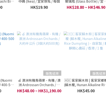
ashi Big
中碼 (Ikea) / 宜家傢俬 / 每個
玻璃瓶 (Glass Bottle) / 宜
ch) - 非有機
傢俬 / 每個
00
HK$19.90
HK$28.80 ~ HK$46.90
/ 禮盒5個
販售結束
販售結束
(Nuomi
🍏 澳洲有機青蘋果 - 有機 / 澳
🇭🇰 客家蘇木粽 | 客家家鄉
 400-500
洲 Ardrossan Orchards / 大
(蘇木糭, Hunan Alkaline Ri
裝
約半公斤 (3個大約500克)
Dumpling ) - 自家製 / 靜靜
0
HK$48.00 ~ HK$1,190.00
HK$45.00
心農莊 / 香港 / 1 隻