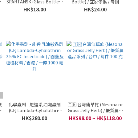
家
SPARTANSK (Glass Bottle) /
Bottle) / 宜家傢俬 / 每個
宜家傢俬 / 每個
HK$18.00
HK$24.00
糭
化學蟲劑 - 能達 乳油殺蟲劑
🇹🇼 台灣仙草乾 (Mesona or
ce
(CP, Lambda-Cyhalothrin
Grass Jelly Herb) / 優質農產
開
2.5% EC Insecticide) / 園藝及
品系列 / 台中 / 每件 100 克
HK$280.00
HK$98.00 ~ HK$118.00
種植材料 / 香港 / 一樽 1000 毫
升