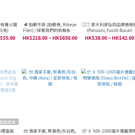
富琴有機火龍
🥩 肋眼牛排 (肋眼卷, Ribeye
🇮🇹 意大利波仙奴品牌捲捲
50克)
Filet) / 探索我們的剪裁系列 /
(Panzani, Fusilli Bucati
一件 250克-1000克
Lunghi) / 高質素乾貨系列 / 
$55.00
HK$218.00 ~ HK$650.00
HK$38.00 ~ HK$42.00
大利 / 1包500g
販售結束
桃禮盒裝
🧤 清潔手套, 鮮黃色/灰白色,
📦 🍼 500-1000毫升連蓋透