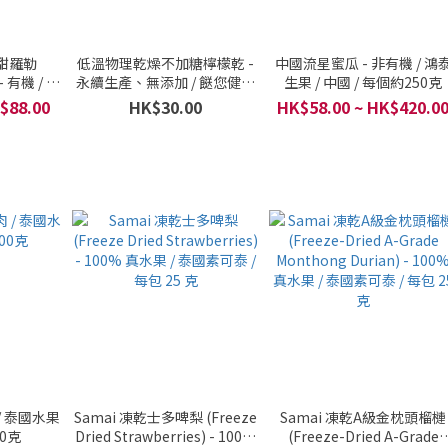
種甜羅勒
低溫物理乾燥不加糖檸檬乾 -
中國流星蜜瓜 - 非有機 / 鴻
- 有機 / 本
永續生產、無添加 / 餸您健康
生果 / 中國 / 每個約250克
 / 每斤
有機店 / 越南生產 / 一包 (30
$88.00
HK$30.00
HK$58.00 ~ HK$420.0
克）
/ 泰國水果
Samai 凍乾士多啤梨 (Freeze
Samai 凍乾A級金枕頭榴槤
00克
Dried Strawberries) - 100%
(Freeze-Dried A-Grade