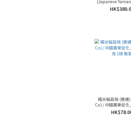
(Japanese Yaman
Sugar Collar Pea
HK$380.
/ 大承食品 / 日本 
糯米糍荔枝 (普通) 
Co) / 中國廣東從化 /
克 1磅 散
HK$78.0