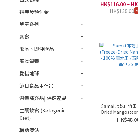
HK$116.00 ~ HK
HK$128.00
禮券及預付金
兒童系列
素食
飲品、即沖飲品
寵物營養
愛惜地球
節日食品🎄🎅🏻
營養補充品| 保健產品
Samai 凍乾山竹果 (
生酮飲食 (Ketogenic
Dried Mangosteen
Diet)
真水果 / 泰國素可泰 
HK$48.0
克
輔助療法