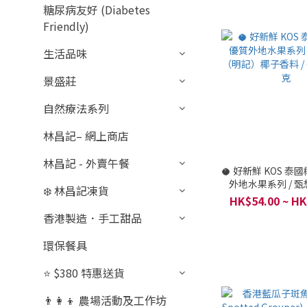
糖尿病友好 (Diabetes
Friendly)
生活品味
景盛莊
自然療法系列
林昌記– 網上商店
林昌記 - 外賣午餐
🥥 好新鮮 KOS 泰國
外地水果系列 / 
❄️ 林昌記凍貨
記）椰子香料 / 每件 
HK$54.00 ~ HK
香港製造．手工甜品
環保餐具
⭐ $380 特惠送貨
👨‍👩‍👦 農場活動及工作坊