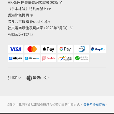
HKRMA 信譽優質網店認證 2025
🏅
《食本地鮮》特約商號
🥦🐟
香港綠色機構
🌱
惜食共享機構 (Food-Co)
🥗
社交電商最佳表現店家 (2023年2月份）🏅
牌照及許可證
📜
$
HKD
繁體中文
提醒您，我們不會以電話或簡訊方式通知變更付款方式。
最新防詐騙提示
。