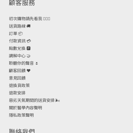
顧客服務
初次購物請先看我 🙋🏻‍♀️
送貨路線 🚚
訂單 📦
付款資訊 💳
點數兌換 🅿️
調解中心 🤝
聆聽你的聲音 🌷
顧客回饋 ❤️
意見回饋
退換貨政策
退款安排
惡劣天氣期間的送貨安排
🌬
關於醫學內容聲明
隱私政策聲明
聯絡我們