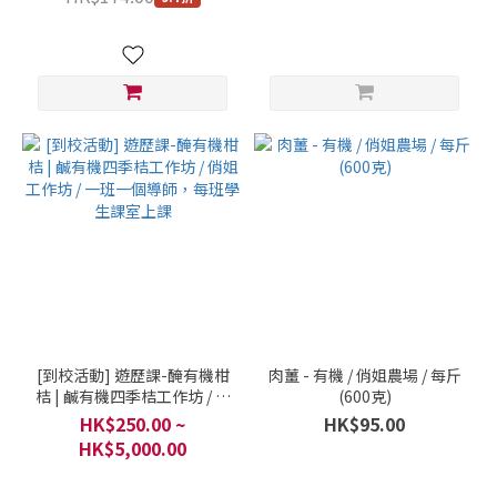
290克
[到校活動] 遊歷課-醃有機柑
肉薑 - 有機 / 俏姐農場 / 每斤
桔 | 鹹有機四季桔工作坊 / 俏
(600克)
姐工作坊 / 一班一個導師，每
HK$250.00 ~
HK$95.00
班學生課室上課
HK$5,000.00