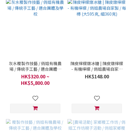
灰水糭製作技藝 / 俏姐有機農
陳皮檸檬燉冰糖 | 陳皮燉檸檬
場 / 傳統手工藝 / 適合團體及
- 有機檸檬 / 俏姐農場自家製
學校
/ 每樽 (大595克, 細360克)
HK$320.00 ~
HK$148.00
HK$5,800.00