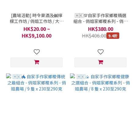
[農場活動] 時令果酒及鹹檸
🇭🇰💯自家手作家鄉糭精選
檬工作坊 / 俏姐工作坊 / 大埔
組合 - 俏姐家鄉糭系列 - 俏姐
圍頭輋地村 / 俏姐農場
農場 / 7 隻 x 230至290克
HK$20.00 ~
HK$380.00
HK$9,100.00
HK$406.00
9.4折