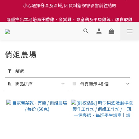
訂單結帳注意事項：送貨方法中選擇區域 - 然後當填寫地址時, 請
隆重推出本地培育田香雞、金棠雞、粵皇鷄及平原雞等，想食靚雞
小心選擇分區及區域, 因資料錯誤會影響前往結帳
就要嚟《餸您健康》
訂單結帳注意事項：送貨方法中選擇區域 - 然後當填寫地址時, 請
小心選擇分區及區域, 因資料錯誤會影響前往結帳
俏姐農場
30 件商品
套
用
篩選
篩
選
商品排序
每頁顯示 48 個
(0/20)
價格
(HK$)
~