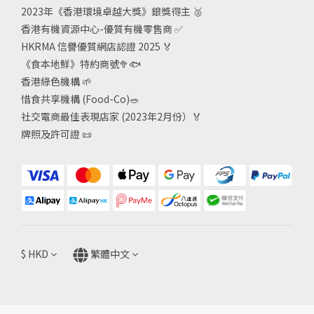
2023年《香港環境卓越大獎》銀獎得主
🥈
香港有機資源中心-優質有機零售商
✅
HKRMA 信譽優質網店認證 2025
🏅
《食本地鮮》特約商號
🥦🐟
香港綠色機構
🌱
惜食共享機構 (Food-Co)
🥗
社交電商最佳表現店家 (2023年2月份）🏅
牌照及許可證
📜
$
HKD
繁體中文