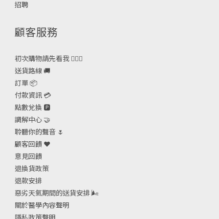
招聘
顧客服務
初次購物請先看我 🙋🏻‍♀️
送貨路線 🚚
訂單 📦
付款資訊 💳
點數兌換 🅿️
調解中心 🤝
聆聽你的聲音 🌷
顧客回饋 ❤️
意見回饋
退換貨政策
退款安排
惡劣天氣期間的送貨安排
🌬
關於醫學內容聲明
隱私政策聲明