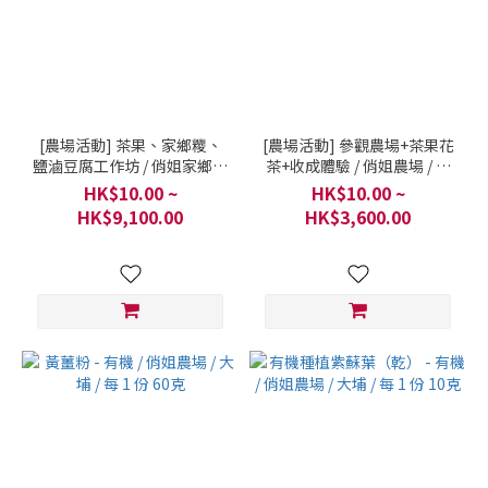
[農場活動] 茶果、家鄉糭、
[農場活動] 參觀農場+茶果花
鹽滷豆腐工作坊 / 俏姐家鄉糭
茶+收成體驗 / 俏姐農場 / 大
系列 - 俏姐農場
埔圍頭輋地村
HK$10.00 ~
HK$10.00 ~
HK$9,100.00
HK$3,600.00