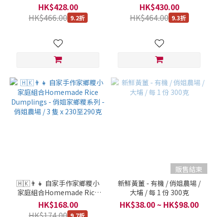
俏姐農場 / 8 隻 x 230至290
俏姐農場 / 8 隻 x 230至290
HK$428.00
HK$430.00
克
克
HK$466.00
HK$464.00
9.2折
9.3折
販售結束
🇭🇰👨‍👧 自家手作家鄉糭小
新鮮黃薑 - 有機 / 俏姐農場 /
家庭組合Homemade Rice
大埔 / 每 1 份 300克
Dumplings - 俏姐家鄉糭系
HK$168.00
HK$38.00 ~ HK$98.00
列 - 俏姐農場 / 3 隻 x 230至
HK$174.00
9.7折