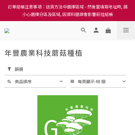
訂單結帳注意事項：送貨方法中選擇區域 - 然後當填寫地址時, 請
訂單結帳注意事項：送貨方法中選擇區域 - 然後當填寫地址時, 請
小心選擇分區及區域, 因資料錯誤會影響前往結帳
小心選擇分區及區域, 因資料錯誤會影響前往結帳
隆重推出本地培育田香雞、金棠雞、粵皇鷄及平原雞等，想食靚雞
就要嚟《餸您健康》
訂單結帳注意事項：送貨方法中選擇區域 - 然後當填寫地址時, 請
年豐農業科技蘑菇種植
1 件商品
小心選擇分區及區域, 因資料錯誤會影響前往結帳
套
用
篩選
篩
選
商品排序
每頁顯示 48 個
(0/20)
價格
(HK$)
~