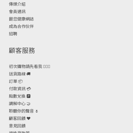
傳媒介紹
會員通訊
餸您健康網誌
成為合作伙伴
招聘
顧客服務
初次購物請先看我 🙋🏻‍♀️
送貨路線 🚚
訂單 📦
付款資訊 💳
點數兌換 🅿️
調解中心 🤝
聆聽你的聲音 🌷
顧客回饋 ❤️
意見回饋