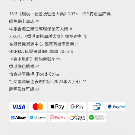
TVB《
環境、社會及管治大獎》2025 - ESG
特別嘉許獎
綠色網上商店
🌱
中銀香港企業低碳環保領先大獎
🏅
2023年《香港環境卓越大獎》銀獎得主
🥈
香港有機資源中心-優質有機零售商
✅
HKRMA 信譽優質網店認證 2025
🏅
《食本地鮮》特約商號
🥦🐟
香港綠色機構
🌱
惜食共享機構 (Food-Co)
🥗
社交電商最佳表現店家 (2023年2月份）🏅
牌照及許可證
📜