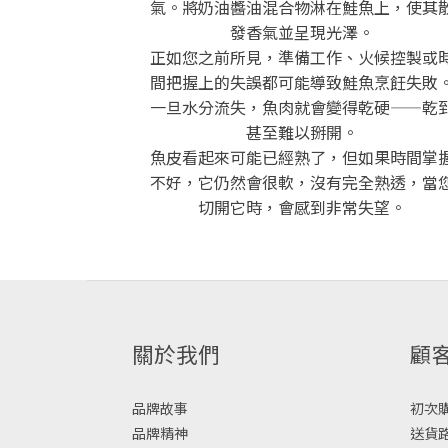
氣。將奶油醬油混合物淋在鮭魚上，使其
發香氣並呈現光澤。
正如您之前所見，準備工作、火候控製或
間把握上的失誤都可能導致鮭魚烹飪失敗
一旦水分流失，魚肉就會變得乾硬——乾
甚至難以掰開。
魚皮看起來可能已經熟了，但如果時間掌
不好，它仍然會很軟，沒有完全熟透，當
切開它時，會感到非常失望。
關於我們
顧
品牌故事
初次購物
品牌精神
送貨路