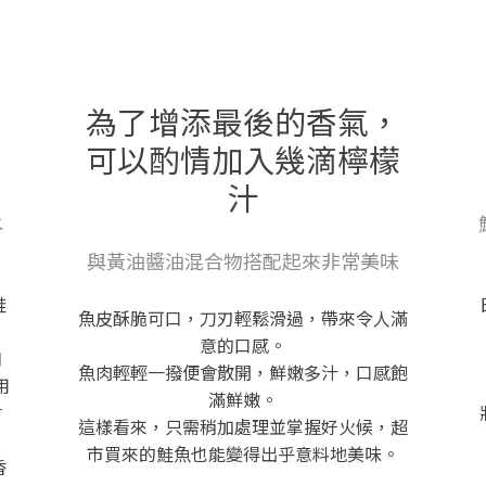
為了增添最後的香氣，
可以酌情加入幾滴檸檬
汁
水
與黃油醬油混合物搭配起來非常美味
鮭
魚皮酥脆可口，刀刃輕鬆滑過，帶來令人滿
意的口感。
和
魚肉輕輕一撥便會散開，鮮嫩多汁，口感飽
用
滿鮮嫩。
會
這樣看來，只需稍加處理並掌握好火候，超
市買來的鮭魚也能變得出乎意料地美味。
香