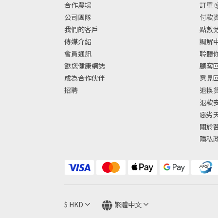
合作農場
訂單 
公司團隊
付款資
我們的客戶
點數兌換
傳媒介紹
調解中
會員通訊
聆聽你
餸您健康網誌
顧客回
成為合作伙伴
意見
招聘
退換
退款
惡劣
關於
隱私
$
HKD
繁體中文