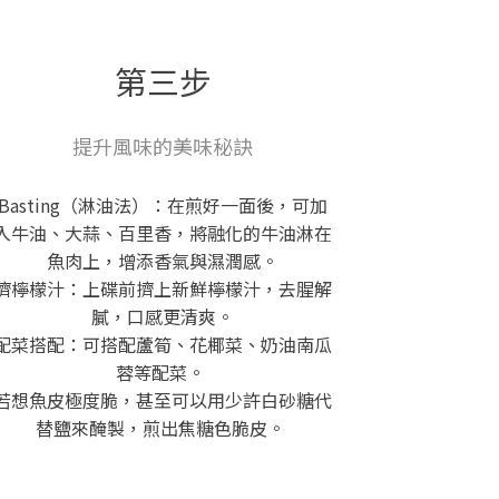
第三步
提升風味的美味秘訣
Basting（淋油法）：在煎好一面後，可加
入牛油、大蒜、百里香，將融化的牛油淋在
魚肉上，增添香氣與濕潤感。
擠檸檬汁：上碟前擠上新鮮檸檬汁，去腥解
膩，口感更清爽。
配菜搭配：可搭配蘆筍、花椰菜、奶油南瓜
蓉等配菜。
若想魚皮極度脆，甚至可以用少許白砂糖代
替鹽來醃製，煎出焦糖色脆皮。