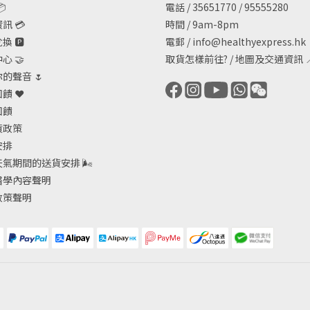

電話 / 35651770 / 95555280
訊 💳
時間 / 9am-8pm
 🅿️
電郵 /
info@healthyexpress.hk
心 🤝
取貨怎樣前往?
/
地圖及交通資訊

的聲音 🌷
饋 ❤️
回饋
貨政策
安排
天氣期間的送貨安排
🌬
醫學內容聲明
政策聲明