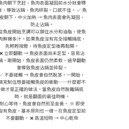
魚肉朝下烹飪，魚肉表面凝固前水分就會釋
放，導致沾鍋、魚肉碎裂，口感不佳。 ✅ 魚
皮朝下，中火加熱 → 魚肉表面會先凝固，
防止沾鍋。
從魚皮開始烹調可以鎖住水分和油脂，使魚
肉鮮嫩多汁。如果魚皮沒有完全接觸鍋底，
先輕輕按壓，待魚皮定型後再鬆開。
❌ 立即翻動 → 魚皮表面尚未定型，容易沾
鍋。剛開始，魚皮表面仍然柔軟，過早翻動
會導致魚皮沾鍋並碎裂。
✅ 不要碰觸 → 魚皮會自然脫落。一開始，
請克制住想要碰觸魚皮的衝動──什麼都不
做才是正確的做法。當魚皮自然脫離鍋底
時，就是翻面的最佳時機。
耐心等待，魚皮會自然煎至金黃。 ※ 即使
沒有魚皮，基本原則也一樣－在魚皮定型前
不要翻動。 ❌ 高溫短時 → 中心乾柴