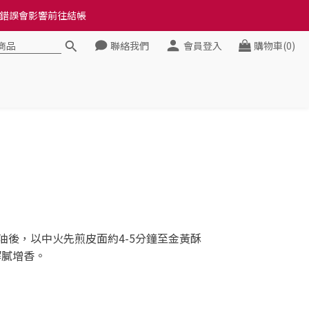
料錯誤會影響前往結帳
料錯誤會影響前往結帳
聯絡我們
會員登入
購物車(0)
健康》
料錯誤會影響前往結帳
後，以中火先煎皮面約4-5分鐘至金黃酥
解膩增香。