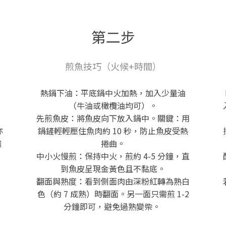
第二步
煎魚技巧（火候+時間）
熱鍋下油：平底鍋中火加熱，加入少量油
（牛油或橄欖油均可）。
先煎魚皮：將魚皮向下放入鍋中。關鍵：用
亦
鍋鏟輕輕壓住魚肉約 10 秒，防止魚皮受熱
讓
捲曲。
中小火慢煎：保持中火，煎約 4-5 分鐘，直
，
到魚皮呈現金黃色且不黏底。
翻面與熟度：看到側面肉由深粉紅轉為熟白
色（約 7 成熟）時翻面。另一面只需煎 1-2
分鐘即可，避免過熟變柴。