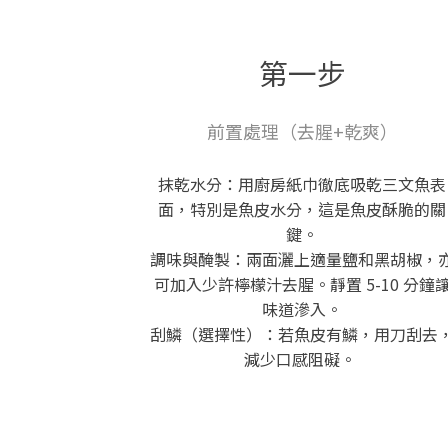
第一步
前置處理（去腥+乾爽）
抹乾水分：用廚房紙巾徹底吸乾三文魚表
面，特別是魚皮水分，這是魚皮酥脆的關
鍵。
調味與醃製：兩面灑上適量鹽和黑胡椒，
可加入少許檸檬汁去腥。靜置 5-10 分鐘
味道滲入。
刮鱗（選擇性）：若魚皮有鱗，用刀刮去
減少口感阻礙。