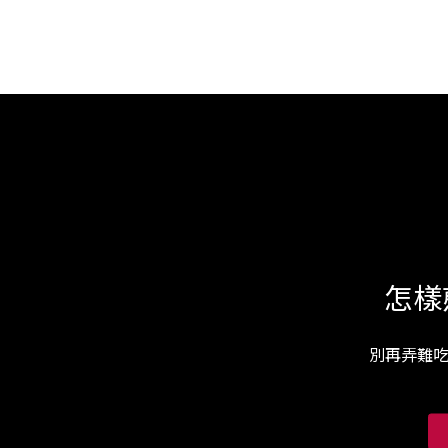
怎樣
別再弄難