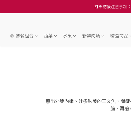
訂單結帳注意事項：
訂單結帳注意事項：
隆重推
訂單結帳注意事項：
🍲 套餐組合
蔬菜
水果
新鮮肉類
精選商品
煎出外脆內嫩、汁多味美的三文魚，關鍵
脆，再煎