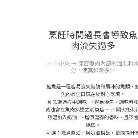
烹飪時間過長會導致魚
肉流失過多
✅ 中小火 → 保留魚肉內部的油脂和
分，使其鮮嫩多汁
鮭魚是一種容易流失脂肪和風味的魚類，
魚的最佳口感在於耐心烹調。
❌ 烹調過程中調味 → 容易燒焦。調味料
黃油會在魚肉熟透之前燒焦。 ✅ 關火後利
餘溫加入奶油 → 增添濃鬱的香味，且不
燒焦。
可選：幾滴醬油。與奶油搭配，更能提升