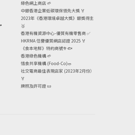
綠色網上商店
🌱
中銀香港企業低碳環保領先大獎
🏅
2023年《香港環境卓越大獎》銀獎得主

🥈
香港有機資源中心-優質有機零售商
✅
HKRMA 信譽優質網店認證 2025
🏅
《食本地鮮》特約商號
🥦🐟
香港綠色機構
🌱
惜食共享機構 (Food-Co)
🥗
社交電商最佳表現店家 (2023年2月份）
🏅
牌照及許可證
📜