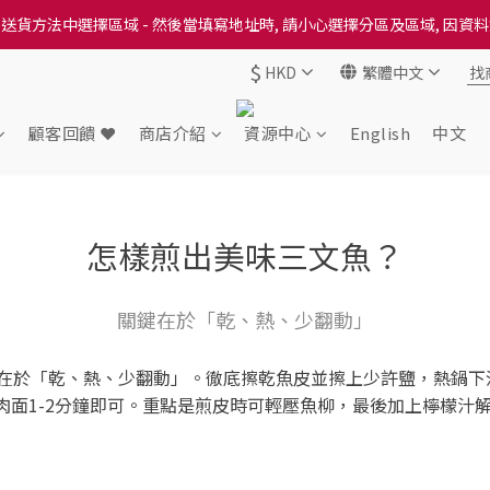
送貨方法中選擇區域 - 然後當填寫地址時, 請小心選擇分區及區域, 因資
送貨方法中選擇區域 - 然後當填寫地址時, 請小心選擇分區及區域, 因資
$
HKD
繁體中文
出本地培育田香雞、金棠雞、粵皇鷄及平原雞等，想食靚雞就要嚟《餸您
送貨方法中選擇區域 - 然後當填寫地址時, 請小心選擇分區及區域, 因資
顧客回饋 ❤️
商店介紹
資源中心
English
中文
怎樣煎出美味三文魚？
關鍵在於「乾、熱、少翻動」
在於「乾、熱、少翻動」。徹底擦乾魚皮並擦上少許鹽，熱鍋下油
肉面1-2分鐘即可。重點是煎皮時可輕壓魚柳，最後加上檸檬汁