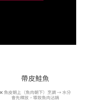
帶皮鮭魚
❌ 魚皮朝上（魚肉朝下）烹調 → 水分
會先釋放，導致魚肉沾鍋