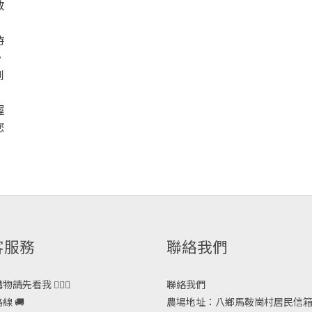
散
時
。
到
握
您
客服務
聯絡我們
請先看我 🙋🏻‍♀️
聯絡我們
線 🚚
農場地址：八鄉馬鞍崗村居民信箱