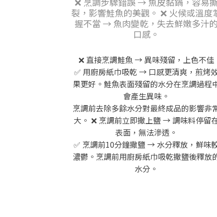
❌ 烹調步驟錯誤 → 魚皮黏鍋，容易
裂，影響鮭魚的美觀。 ❌ 火候或溫度
握不當 → 魚肉變乾，失去鮮嫩多汁
口感。
❌ 直接烹調鮭魚 → 異味殘留，上色不佳
✅ 用廚房紙巾吸乾 → 口感更清爽，煎烤
果更好。鮭魚表面殘留的水分在烹調過程
會產生異味。
烹調前去除多餘水分對最終成品的影響非
大。 ❌ 烹調前立即撒上鹽 → 調味料停留
表面，無法滲透。
✅ 烹調前10分鐘撒鹽 → 水分釋放，鮮味
濃鬱。烹調前用廚房紙巾吸乾撒鹽後釋放
水分。