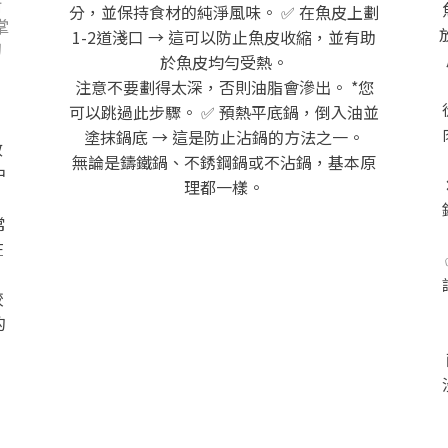
撕
分，並保持食材的純淨風味。 ✅ 在魚皮上劃
掌
1-2道淺口 → 這可以防止魚皮收縮，並有助
的
於魚皮均勻受熱。
注意不要劃得太深，否則油脂會滲出。 *您
可以跳過此步驟。 ✅ 預熱平底鍋，倒入油並
塗抹鍋底 → 這是防止沾鍋的方法之一。
效
無論是鑄鐵鍋、不銹鋼鍋或不沾鍋，基本原
中
理都一樣。
常
在
較
的