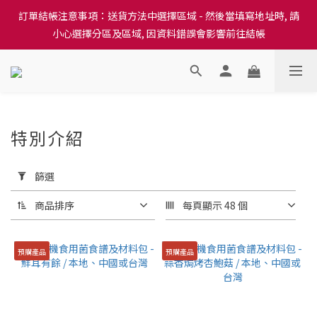
訂單結帳注意事項：送貨方法中選擇區域 - 然後當填寫地址時, 請
訂單結帳注意事項：送貨方法中選擇區域 - 然後當填寫地址時, 請
小心選擇分區及區域, 因資料錯誤會影響前往結帳
小心選擇分區及區域, 因資料錯誤會影響前往結帳
隆重推出本地培育田香雞、金棠雞、粵皇鷄及平原雞等，想食靚雞
就要嚟《餸您健康》
訂單結帳注意事項：送貨方法中選擇區域 - 然後當填寫地址時, 請
特別介紹
小心選擇分區及區域, 因資料錯誤會影響前往結帳
197 件商品
套
用
篩選
篩
選
商品排序
每頁顯示 48 個
(0/20)
價格
預購產品
預購產品
(HK$)