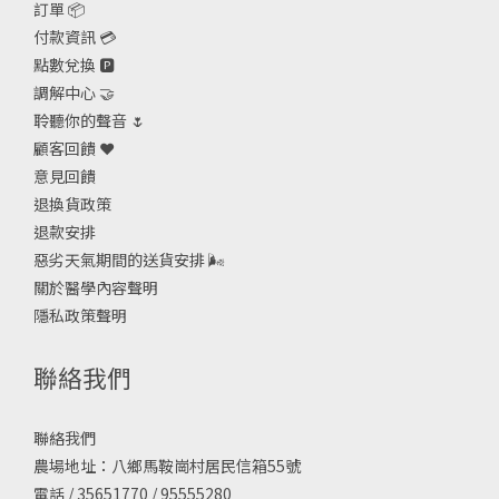
訂單 📦
付款資訊 💳
點數兌換 🅿️
調解中心 🤝
聆聽你的聲音 🌷
顧客回饋 ❤️
意見回饋
退換貨政策
退款安排
惡劣天氣期間的送貨安排
🌬
關於醫學內容聲明
隱私政策聲明
聯絡我們
聯絡我們
農場地址：八鄉馬鞍崗村居民信箱55號
電話 / 35651770 / 95555280