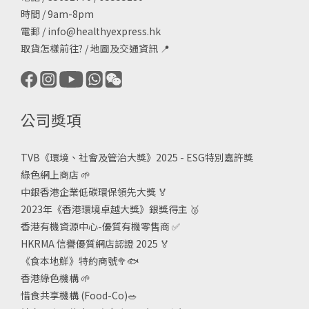
時間 / 9am-8pm
電郵 /
info@healthyexpress.hk
取貨怎樣前往?
/
地圖及交通資訊
📍
公司獎項
TVB《
環境、社會及管治大獎》2025 - ESG
特別嘉許獎
綠色網上商店
🌱
中銀香港企業低碳環保領先大獎
🏅
2023年《香港環境卓越大獎》銀獎得主
🥈
香港有機資源中心-優質有機零售商
✅
HKRMA 信譽優質網店認證 2025
🏅
《食本地鮮》特約商號
🥦🐟
香港綠色機構
🌱
惜食共享機構 (Food-Co)
🥗