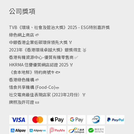
公司獎項
TVB《
環境、社會及管治大獎》2025 - ESG
特別嘉許獎
綠色網上商店
🌱
中銀香港企業低碳環保領先大獎
🏅
2023年《香港環境卓越大獎》銀獎得主
🥈
香港有機資源中心-優質有機零售商
✅
HKRMA 信譽優質網店認證 2025
🏅
《食本地鮮》特約商號
🥦🐟
香港綠色機構
🌱
惜食共享機構 (Food-Co)
🥗
社交電商最佳表現店家 (2023年2月份）🏅
牌照及許可證
📜