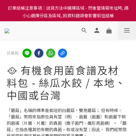
訂單結帳注意事項：送貨方法中選擇區域 - 然後當填寫地址時, 請
訂單結帳注意事項：送貨方法中選擇區域 - 然後當填寫地址時, 請
小心選擇分區及區域, 因資料錯誤會影響前往結帳
小心選擇分區及區域, 因資料錯誤會影響前往結帳
隆重推出本地培育田香雞、金棠雞、粵皇鷄及平原雞等，想食靚雞
就要嚟《餸您健康》
訂單結帳注意事項：送貨方法中選擇區域 - 然後當填寫地址時, 請
分享到
小心選擇分區及區域, 因資料錯誤會影響前往結帳
🥘 有機食用菌食譜及材
料包 - 絲瓜水餃 / 本地、
中國或台灣
「蘑菇」名稱的標準是栽培的白蘑菇，雙孢蘑菇； 但有時候，
「蘑菇」常用來指那些具有莖（柄）、菌蓋（菌蓋）和菌蓋下側
的菌褶（片層、片層）的真菌（擔子菌門、繖形孢菌綱）。 「蘑
菇」也指各種其他有鰓的真菌，有或沒有莖；因此， 我們經常用
菇菌用於描述某些子囊菌門的肉質子實體。