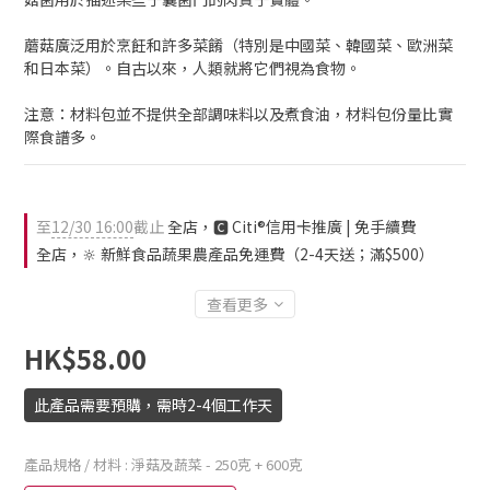
蘑菇廣泛用於烹飪和許多菜餚（特別是中國菜、韓國菜、歐洲菜 
和日本菜）。自古以來，人類就將它們視為食物。
注意：材料包並不提供全部調味料以及煮食油，材料包份量比實
際食譜多。
至
12/30 16:00
截止
全店，🅲 Citi®信用卡推廣 | 免手續費
全店，🔆 新鮮食品蔬果農產品免運費（2-4天送；滿$500）
查看更多
HK$58.00
此產品需要預購，需時2-4個工作天
產品規格 / 材料
: 淨菇及蔬菜 - 250克 + 600克