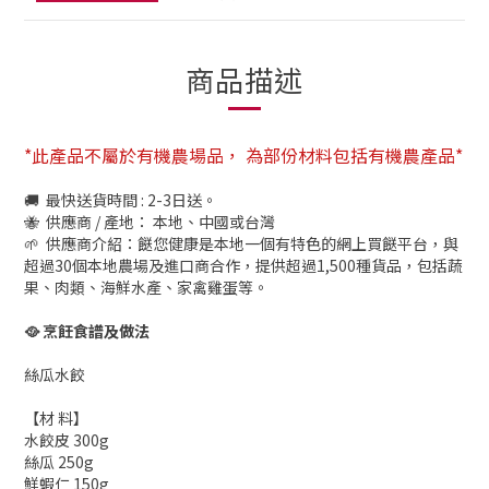
商品描述
*此產品不屬於有機農場品， 為部份材料包括有機農產品*
🚚 最快送貨時間 : 2-3日送。
🐝 供應商 / 產地： 本地、中國或台灣
🌱 供應商介紹：餸您健康是本地一個有特色的網上買餸平台，與
超過30個本地農場及進口商合作，提供超過1,500種貨品，包括蔬
果、肉類、海鮮水產、家禽雞蛋等。
🥘
烹飪食譜及做法
絲瓜水餃
【材 料】
水餃皮 300g
絲瓜 250g
鮮蝦仁 150g