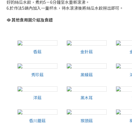
好的絲瓜水餃，煮約5－6分鐘至水重新滾沸。
6.於作法5鍋內加入一量杯水，待水滾沸後將絲瓜水餃撈出即可。
🥘
其他食用菌介紹及食譜
香菇
金針菇
金針菇
秀珍菇
黑蠔菇
秀珍菇
黑蠔菇
洋菇
黑木耳
洋菇
黑木耳
香川蘑菇
猴頭菇