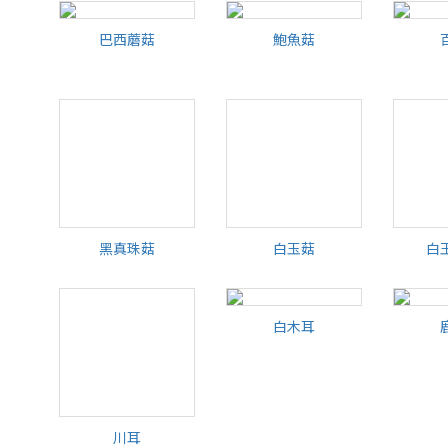
香川蘑菇
猴頭菇
巴西蘑菇
鮑魚菇
巴西蘑菇
鮑魚菇
黑真珠菇
白玉菇
白
白玉菇
白
白木耳
川耳
白木耳
川耳