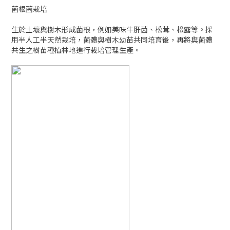
菌根菌栽培
生於土壞與樹木形成菌根，例如美味牛肝菌、松茸、松露等。採
用半人工半天然栽培，菌體與樹木幼苗共同培育後，再將與菌體
共生之樹苗種植林地進行栽培管理生產。