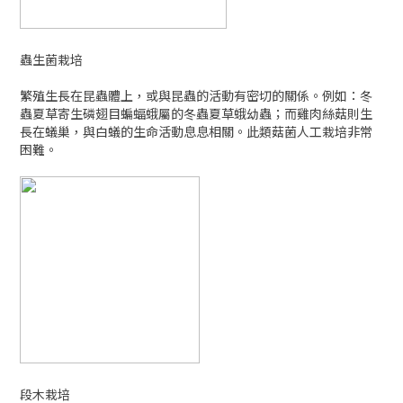
蟲生菌栽培
繁殖生長在昆蟲體上，或與昆蟲的活動有密切的關係。例如：冬
蟲夏草寄生磷翅目蝙蝠蛾屬的冬蟲夏草蛾幼蟲；而雞肉絲菇則生
長在蟻巢，與白蟻的生命活動息息相關。此類菇菌人工栽培非常
困難。
段木栽培