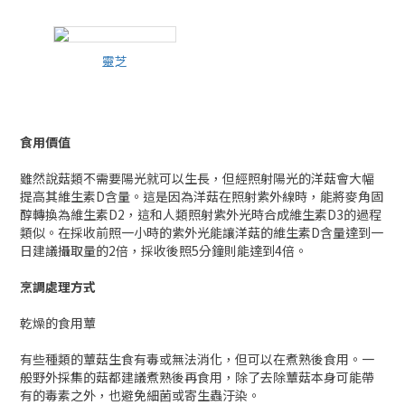
靈芝
靈芝
食用價值
雖然說菇類不需要陽光就可以生長，但經照射陽光的洋菇會大幅
提高其維生素D含量。這是因為洋菇在照射紫外線時，能將麥角固
醇轉換為維生素D2，這和人類照射紫外光時合成維生素D3的過程
類似。在採收前照一小時的紫外光能讓洋菇的維生素D含量達到一
日建議攝取量的2倍，採收後照5分鐘則能達到4倍。
烹調處理方式
乾燥的食用蕈
有些種類的蕈菇生食有毒或無法消化，但可以在煮熟後食用。一
般野外採集的菇都建議煮熟後再食用，除了去除蕈菇本身可能帶
有的毒素之外，也避免細菌或寄生蟲汙染。