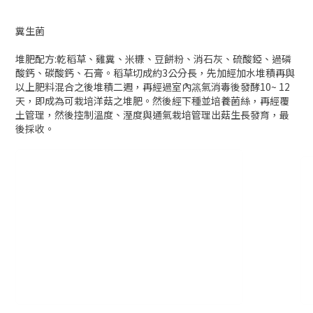
糞生菌
堆肥配方:乾稻草、雞糞、米糠、豆餅粉、消石灰、硫酸錏、過磷
酸鈣、碳酸鈣、石膏。稻草切成約3公分長，先加經加水堆積再與
以上肥料混合之後堆積二週，再經過室內篜氣消毒後發酵10~ 12
天，即成為可栽培洋菇之堆肥。然後經下種並培養菌絲，再經覆
土管理，然後控制溫度、溼度與通氣栽培管理出菇生長發育，最
後採收。