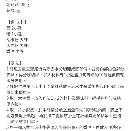
金針菇 100g
蒜頭 5g
【調 味 料】
鹽 2小匙
糖 1小匙
胡椒粉 少許
太白粉 少許
香油 少許
【做 法】
1.絲瓜去皮去頭尾後洗淨去水分切開成四等份，並將內部白色部分
去除，再分別切絲，加入材料外1小匙鹽抓勻醃漬約10分鐘後擠乾
水分備用。
2.鮮蝦仁洗淨、切小丁；金針菇放入滾水中汆燙後撈起切小段；蒜
頭切末備用。
3.取一大容器，放入作法1、2的材料及調味料一起攪拌均勻成絲
瓜內餡。
4.取一片水餃皮，於中間部分放上適量作法3的絲瓜內餡，將上下
兩邊皮對折粘起，再於接口處依序折上花紋讓其更加粘緊，重複
此動至材料用畢。
5.熱一鍋水煮至滾沸後先滴入少許份量外的香油，再放入作法4包