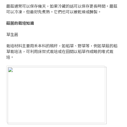
蘑菇通常可以保存幾天，如果冷藏的話可以保存更長時間。蘑菇
可以冷凍，但最好先煮熟。它們也可以被乾燥或醃製。
菇菌的栽培知識
草生菌
栽培材料主要用禾本科的稿秆，如稻草、野草等，例如草菇的稻
草栽培法，可利用床架式栽培或在田間以稻草作成畦的堆式栽
培。