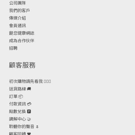
公司團隊
我們的客戶
傳媒介紹
會員通訊
餸您健康網誌
成為合作伙伴
招聘
顧客服務
初次購物請先看我 🙋🏻‍♀️
送貨路線 🚚
訂單 📦
付款資訊 💳
點數兌換 🅿️
調解中心 🤝
聆聽你的聲音 🌷
顧客回饋 ❤️