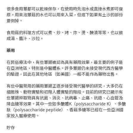
很多食用蕈都可以乾燥保存，在使用時先泡水或直接水煮即可復
原。用來泡蕈菇的水也可以用來入菜，但底下如果有土沙的部份
要倒掉。
食用菇的料理方式可以煮、炒、烤、炸、燙、醃漬等等，也以做
成湯、醬汁、沙拉。
藥用
在民俗療法中，有些蕈類被認為具有藥用效果，最主要的例子是
在亞洲地區，特別是中醫體系。許多蕈類仍未接受現代西方醫學
的驗證，因此在其他地區（如美國）一般不能作為藥物出售。
有些中醫常用的藥用蕈類正逐步接受現代醫學的研究，大多仍在
細胞株、動物實驗和初階人體實驗的階段。目前的研究已顯示有
些蕈類粹取物具有抗菌、消炎、抗病毒、止痛、抗癌、心血管及
降血糖等效果。其中一些如多醣體K（polysaccharide K）、多醣
肽（polysaccharide peptide）、香菇多糖等已經在一些亞洲國
家投入醫療使用。
貯存