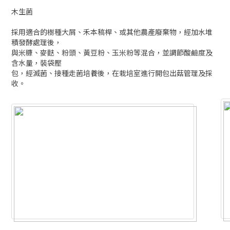
木生菌
採用適合的樹種大屑、禾本稿桿、或其他農產廢棄物，經加水堆
積發酵處理後，
與米糠、麥麩、粉頭、黃豆粉、玉米粉等混合，並調節酸鹼度及
含水量，裝袋壓
包，經滅菌、接種走菌培養後，在栽培室進行開包出菇管理及採
收。