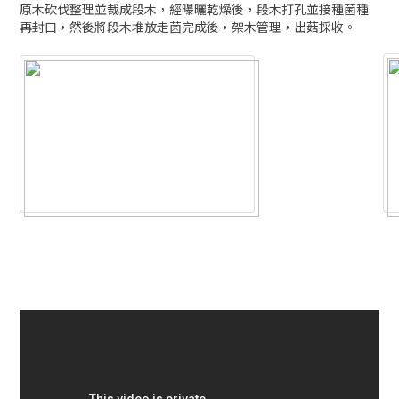
原木砍伐整理並裁成段木，經曝曬乾燥後，段木打孔並接種菌種
再封口，然後將段木堆放走菌完成後，架木管理，出菇採收。