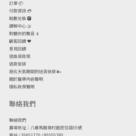
訂單 📦
付款資訊 💳
點數兌換 🅿️
調解中心 🤝
聆聽你的聲音 🌷
顧客回饋 ❤️
意見回饋
退換貨政策
退款安排
惡劣天氣期間的送貨安排
🌬
關於醫學內容聲明
隱私政策聲明
聯絡我們
聯絡我們
農場地址：八鄉馬鞍崗村居民信箱55號
電話 / 35651770 / 95555280