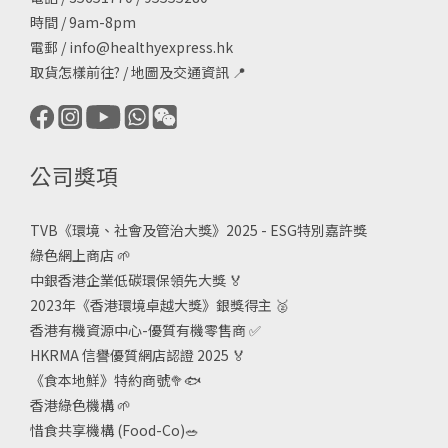
時間 / 9am-8pm
電郵 /
info@healthyexpress.hk
取貨怎樣前往?
/
地圖及交通資訊
📍
公司獎項
TVB《
環境、社會及管治大獎》2025 - ESG
特別嘉許獎
綠色網上商店
🌱
中銀香港企業低碳環保領先大獎
🏅
2023年《香港環境卓越大獎》銀獎得主
🥈
香港有機資源中心-優質有機零售商
✅
HKRMA 信譽優質網店認證 2025
🏅
《食本地鮮》特約商號
🥦🐟
香港綠色機構
🌱
惜食共享機構 (Food-Co)
🥗