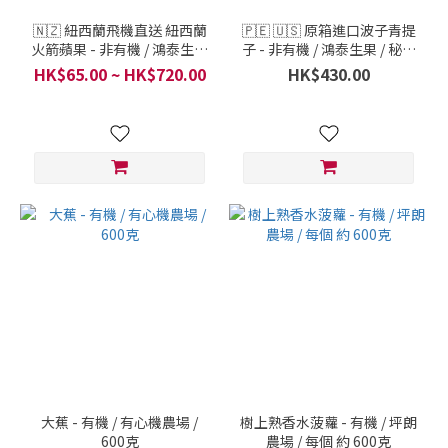
🇳🇿 紐西蘭飛機直送 紐西蘭
🇵🇪 🇺🇸 原箱進口波子青提
火箭蘋果 - 非有機 / 鴻泰生果
子 - 非有機 / 鴻泰生果 / 秘魯
/ 紐西蘭 / 每 1 份 500克
或美國 / 每 1 箱 4.5千克
HK$65.00 ~ HK$720.00
HK$430.00
大蕉 - 有機 / 有心機農場 /
樹上熟香水菠蘿 - 有機 / 坪朗
600克
農場 / 每個 約 600克