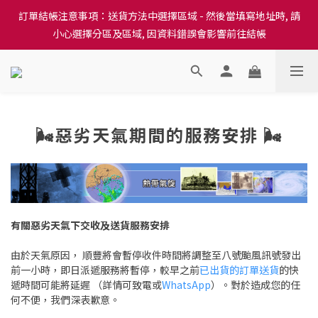
訂單結帳注意事項：送貨方法中選擇區域 - 然後當填寫地址時, 請
訂單結帳注意事項：送貨方法中選擇區域 - 然後當填寫地址時, 請
小心選擇分區及區域, 因資料錯誤會影響前往結帳
小心選擇分區及區域, 因資料錯誤會影響前往結帳
隆重推出本地培育田香雞、金棠雞、粵皇鷄及平原雞等，想食靚雞
就要嚟《餸您健康》
訂單結帳注意事項：送貨方法中選擇區域 - 然後當填寫地址時, 請
🌬惡劣天氣期間的服務安排 🌬
小心選擇分區及區域, 因資料錯誤會影響前往結帳
有關惡劣天氣下交收及送貨服務安排
由於天氣原因， 順豐將會暫停收件時間將調整至八號颱風訊號發出
前一小時，即日派遞服務將暫停，較早之前
已出貨的訂單送貨
的快
遞時間可能將延遲 （詳情可致電或
WhatsApp
）。對於造成您的任
何不便，我們深表歉意。