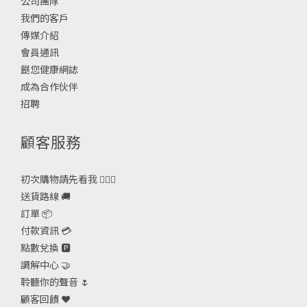
公司團隊
我們的客戶
傳媒介紹
會員通訊
餸您健康網誌
成為合作伙伴
招聘
顧客服務
初次購物請先看我 🙋🏻‍♀️
送貨路線 🚚
訂單 📦
付款資訊 💳
點數兌換 🅿️
調解中心 🤝
聆聽你的聲音 🌷
顧客回饋 ❤️