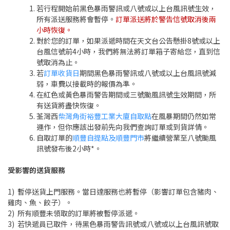
若行程開始前黑色暴雨警訊或八號或以上台風訊號生效，
所有派送服務將會暫停。
訂單派送將於警告信號取消後兩
小時恢復。
對於您的訂單，如果派遞時間在天文台公告懸掛8號或以上
台風信號前4小時，我們將無法將訂單箱子寄給您，直到信
號取消為止。
若
訂單收貨日
期間黑色暴雨警訊或八號或以上台風訊號減
弱，車費以接載時的報價為準。
在紅色或黃色暴雨警告期間或三號颱風訊號生效期間，所
有送貨將盡快恢復。
荃灣西
柴灣角街裕豐工業大廈自取點
在風暴期間仍然如常
運作，但你應該出發前先向我們查詢訂單或到貨詳情。
自取訂單的
順豐自提點及順豐門市
將繼續營業至八號颱風
訊號發布後2小時*。
受影響的送貨服務
1) 暫停送貨上門服務。當日達服務也將暫停（影響訂單包含豬肉、
雞肉、魚、餃子）。
2) 所有順豐未領取的訂單將被暫停派遞。
3) 若快遞員已取件，待黑色暴雨警告訊號或八號或以上台風訊號取