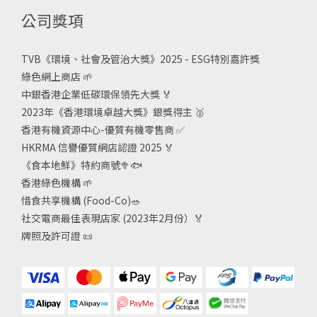
公司獎項
TVB《
環境、社會及管治大獎》2025 - ESG
特別嘉許獎
綠色網上商店
🌱
中銀香港企業低碳環保領先大獎
🏅
2023年《香港環境卓越大獎》銀獎得主
🥈
香港有機資源中心-優質有機零售商
✅
HKRMA 信譽優質網店認證 2025
🏅
《食本地鮮》特約商號
🥦🐟
香港綠色機構
🌱
惜食共享機構 (Food-Co)
🥗
社交電商最佳表現店家 (2023年2月份）🏅
牌照及許可證
📜