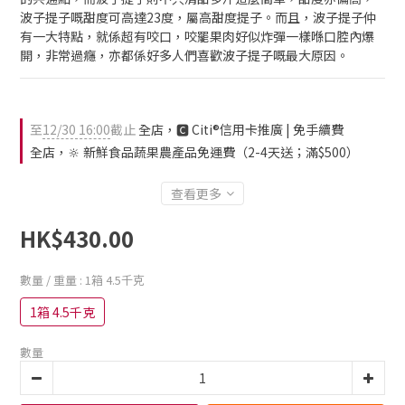
波子提子嘅甜度可高達23度，屬高甜度提子。而且，波子提子仲
有一大特點，就係超有咬口，咬罷果肉好似炸彈一樣喺口腔內爆
開，非常過癮，亦都係好多人們喜歡波子提子嘅最大原因。
至
12/30 16:00
截止
全店，🅲 Citi®信用卡推廣 | 免手續費
全店，🔆 新鮮食品蔬果農產品免運費（2-4天送；滿$500）
查看更多
HK$430.00
數量 / 重量
: 1箱 4.5千克
1箱 4.5千克
數量