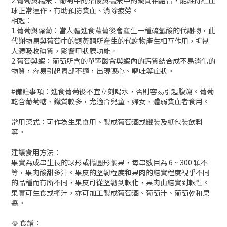
球正常運作，有助預防貧血、消除疲勞。
相尅：
1.葡萄與蘿蔔：當人體進食蘿蔔後會産生一種硫氫酸的代謝物，此
代謝物易與葡萄中的類黃酮所産生的代謝物產生相互作用，抑制
人體吸收碘質，影響甲狀腺功能。
2.葡萄與蝦：葡萄所含的單寧酸會與蝦內的鈣質結合成不易消化的
物質，容易引起胃部不適，出現噁心、嘔吐等症狀。
#備註事項：進食葡萄後不宜立刻喝水，否則容易引起腹瀉。葡萄
乾含葡萄糖、鐵質較多，尤適合兒童、婦女、體弱貧血者食用。
常用菜式：可作為生果食用、製成葡萄酒或罐裝及紙包裝飲料
等。
建議食用方法：
果實為成串生長的球形或橢圓形漿果，每串數目為 6 ~ 300 顆不
等，果肉酸甜多汁。果皮的堅韌程度和果肉的結實程度視乎不同
的品種而有所不同，果皮可從堅韌到軟化，果肉由結實到軟性。
果實可生食或搾汁，亦可加工製成葡萄酒、葡萄汁、葡萄乾和果
醬。
🥘 食譜：