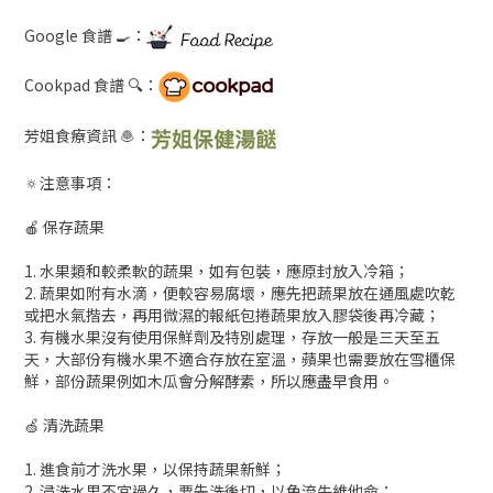
Google 食譜 🍳：
Cookpad 食譜 🔍：
芳姐食療資訊 🧆：
🔅注意事項：
🍎 保存蔬果
1. 水果類和較柔軟的蔬果，如有包裝，應原封放入冷箱；
2. 蔬果如附有水滴，便較容易腐壞，應先把蔬果放在通風處吹乾
或把水氣揩去，再用微濕的報紙包捲蔬果放入膠袋後再冷藏；
3. 有機水果沒有使用保鮮劑及特別處理，存放一般是三天至五
天，大部份有機水果不適合存放在室溫，蘋果也需要放在雪櫃保
鮮，部份蔬果例如木瓜會分解酵素，所以應盡早食用。
🍏 清洗蔬果
1. 進食前才洗水果，以保持蔬果新鮮；
2. 浸洗水果不宜過久，要先洗後切，以免流失維他命；