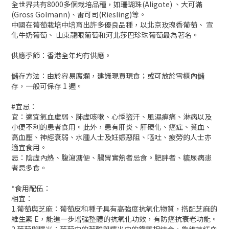
全世界共有8000多個栽培品種，如珊瑚珠(Aligote) 、大可滿
(Gross Golmann)、雷可司(Riesling)等。
中國在葡萄栽培中培育出許多優良品種，以北京玫瑰香葡萄、 宣
化牛奶葡萄、 山東龍眼葡萄和河北莎巴珍珠葡萄最為著名。
供應季節：香港全年均有供應。
儲存方法：由於容易腐爛，建議現買現食；或可放於雪櫃內儲
存，一般可保存 1 週。
#宜忌：
宜：適宜氣血虛弱、肺虛咳嗽、心悸盜汗、風濕痹痛、淋病以及
小便不利的患者食用。此外，患有肝炎、肝硬化、癌症、貧血、
高血壓、神經衰弱、水腫人士及妊娠惡阻、嘔吐、疲勞的人士亦
適宜食用。
忌：陰虛內熱、腹瀉溏便、腸胃實熱者忌食。肥胖者、糖尿病患
者忌多食。
*食用配伍：
相宜：
1.葡萄與芝麻：葡萄皮和種子具有高強度抗氧化物質，搭配芝麻的
維生素 E，能進一步增強整體的抗氧化功效，有防癌抗衰老功能。
2.葡萄與糯米：葡萄中的葉酸與糯米中的鐵質相結合，能維持紅血