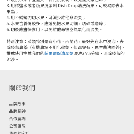
3. 用稀鹽水或者蔬果清潔劑 Dish Drop清洗蔬果，可較易除去水
果蟲；
4. 用不銹鋼刀切水果，可減少維他命流失；
5. 水果含養份較多，應避免把水果切細，切碎或磨碎；
6. 切後應盡快食用，以免維他命被空氣氧化而流失。
特別注意：菜類特別是有小花、西蘭花，最好先在水中浸泡，去
除殘留農藥（有機農場不用化學劑，但都會有、再生農法除外)，
推薦使用推薦我們的
蔬果環保清潔劑
浸洗3至5分鐘，消除殘留的
泥沙。
關於我們
品牌故事
品牌精神
合作農場
公司團隊
我們的客戶