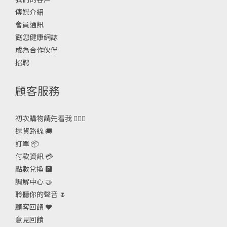
傳媒介紹
會員通訊
餸您健康網誌
成為合作伙伴
招聘
顧客服務
初次購物請先看我 🙋🏻‍♀️
送貨路線 🚚
訂單 📦
付款資訊 💳
點數兌換 🅿️
調解中心 🤝
聆聽你的聲音 🌷
顧客回饋 ❤️
意見回饋