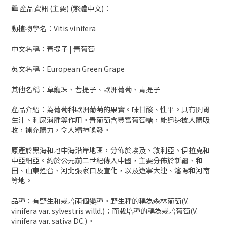
🛍 產品資訊 (主要) (繁體中文)：
動植物學名：Vitis vinifera
中文名稱：青提子 | 青葡萄
英文名稱：European Green Grape
其他名稱：草龍珠、菩提子、歐洲葡萄、青提子
產品介紹：為葡萄科歐洲葡萄的果實。味甘酸、性平。具有開胃
生津、利尿消腫等作用。青葡萄含豐富葡萄糖，能迅速被人體吸
收，補充體力，令人精神喚發。
原產於黑海和地中海沿岸地區，分佈於埃及、敘利亞、伊拉克和
中亞細亞。約於公元前二世紀傳入中國，主要分佈於新疆、和
田、山東煙台、河北張家口及宣化，以及遼寧大連、瀋陽和河南
等地。
品種：有野生和栽培兩個變種。野生種的稱為森林葡萄(V.
vinifera var. sylvestris willd.)；而栽培種的稱為栽培葡萄(V.
vinifera var. sativa DC.)。