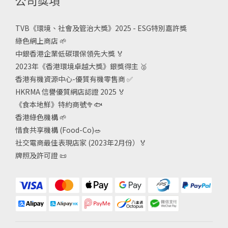
公司獎項
TVB《
環境、社會及管治大獎》2025 - ESG
特別嘉許獎
綠色網上商店
🌱
中銀香港企業低碳環保領先大獎
🏅
2023年《香港環境卓越大獎》銀獎得主
🥈
香港有機資源中心-優質有機零售商
✅
HKRMA 信譽優質網店認證 2025
🏅
《食本地鮮》特約商號
🥦🐟
香港綠色機構
🌱
惜食共享機構 (Food-Co)
🥗
社交電商最佳表現店家 (2023年2月份）🏅
牌照及許可證
📜