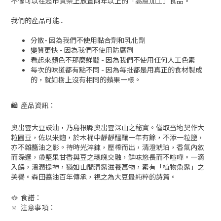
不像可以在超市貨架上放置兩年以上的「高度加工」食品。
我們的產品可能...
分散- 因為我們不使用黏合劑和乳化劑
變質更快 - 因為我們不使用防腐劑
看起來顏色不那麼鮮豔 - 因為我們不使用任何人工色素
每次的味道都有點不同 - 因為每批都是用真正的食材製成
的，就如樹上沒有相同的蘋果一樣。
🛍 產品資訊：
奧出雲大豆豉油，乃島根縣奧出雲深山之秘寶。僅取当地契作大
粒圓豆，佐以米麴，於木桶中靜靜醞釀一年有餘，不添一粒鹽，
亦不雜醬油之影。待時光淬鍊，壓榨而出，清澄琥珀，香氣內斂
而深邃，帶堅果甘香與豆之魂魄交融，鮮味悠長而不喧嘩。一滴
入饌，溫潤提神，猶如山間清露滋養萬物，素有「植物魚露」之
美譽。森田醬油百年傳承，視之為大豆最純粹的詩篇。
🥘
食譜：
🔅
注意事項：