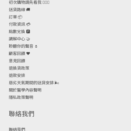
初次購物請先看我 🙋🏻‍♀️
送貨路線 🚚
訂單 📦
付款資訊 💳
點數兌換 🅿️
調解中心 🤝
聆聽你的聲音 🌷
顧客回饋 ❤️
意見回饋
退換貨政策
退款安排
惡劣天氣期間的送貨安排
🌬
關於醫學內容聲明
隱私政策聲明
聯絡我們
聯絡我們