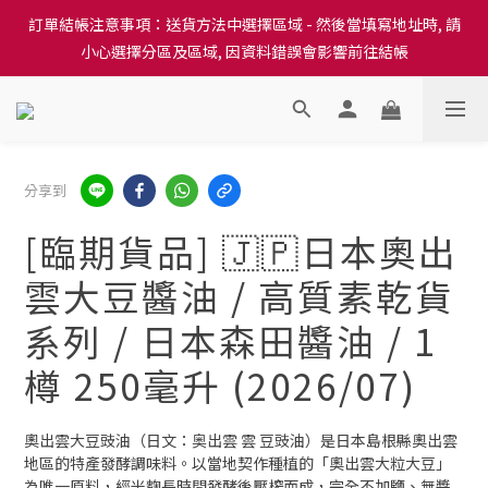
訂單結帳注意事項：送貨方法中選擇區域 - 然後當填寫地址時, 請
訂單結帳注意事項：送貨方法中選擇區域 - 然後當填寫地址時, 請
小心選擇分區及區域, 因資料錯誤會影響前往結帳
小心選擇分區及區域, 因資料錯誤會影響前往結帳
隆重推出本地培育田香雞、金棠雞、粵皇鷄及平原雞等，想食靚雞
就要嚟《餸您健康》
訂單結帳注意事項：送貨方法中選擇區域 - 然後當填寫地址時, 請
分享到
小心選擇分區及區域, 因資料錯誤會影響前往結帳
[臨期貨品] 🇯🇵日本奧出
雲大豆醬油 / 高質素乾貨
系列 / 日本森田醬油 / 1
樽 250毫升 (2026/07)
奧出雲大豆豉油（日文：奥出雲 雲 豆豉油）是日本島根縣奧出雲
地區的特產發酵調味料。以當地契作種植的「奧出雲大粒大豆」
為唯一原料，經米麴長時間發酵後壓榨而成，完全不加鹽、無醬