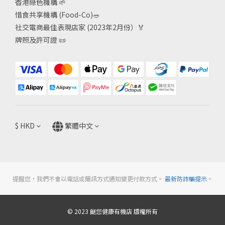
香港綠色機構
🌱
惜食共享機構 (Food-Co)
🥗
社交電商最佳表現店家 (2023年2月份）🏅
牌照及許可證
📜
$
HKD
繁體中文
提醒您，我們不會以電話或簡訊方式通知變更付款方式。
最新防詐騙提示
。
© 2023 餸您健康有機店 版權所有