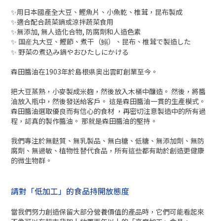
✨用日本國產全大豆、鰹魚片、小魚乾、椎茸，昆布製成
✨適合配合蔬菜鍋或涼拌蔬菜食用
✨無添加, 無人造化合物, 防腐劑和人造色素
✨ 国産丸大豆、鰹節、煮干（鰯）、昆布、椎茸で製造した
✨ 野菜の煮込み鍋やおひたしにかける
森田醬油在1903年於島根県奥出雲町創業至今。
把大豆蒸熟，小麥製成米麴，然後放入木桶中釀造。 然後，將醬
油放入瓶中，然後發送給客戶。 這是森田醬油一貫的生產模式。
森田醬油選取優良而有信心的食材 ，再密切注意製造中的所有過
程，認真的製作醬油。 那就是森田醬油的堅持。
我們專注於無麩質、無乳製品、無白糖、低糖、無添加劑、無防
腐劑、無過敏、植物性替代食品，所有這些都有助於創造更健康
的微生物群。
請對「低加工」的食品持開放態度
當我們努力創造保留大部分營養價值的產品時，它們可能看起來