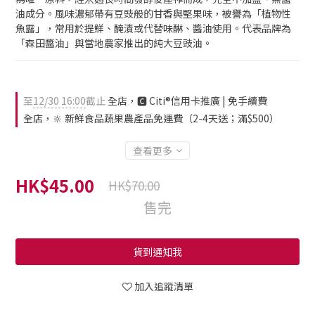
油成分。風味濃郁帶有豆豉般的甘香與堅果味，被譽為「植物性
魚露」，常用於提鮮、醃漬或代替味醂、醬油使用。代表品牌為
「森田醬油」與當地農家推出的純大豆豉油。
至
12/30 16:00
截止
全店，🅲 Citi®信用卡推廣 | 免手續費
全店，🔆 新鮮食品蔬果農產品免運費（2-4天送；滿$500）
查看更多
HK$45.00
HK$70.00
售完
貨到通知我
加入追蹤清單