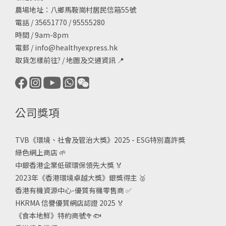
農場地址：八鄉馬鞍崗村居民信箱55號
電話 / 35651770 / 95555280
時間 / 9am-8pm
電郵 /
info@healthyexpress.hk
取貨怎樣前往?
/
地圖及交通資訊
📍
公司獎項
TVB《
環境、社會及管治大獎》2025 - ESG
特別嘉許獎
綠色網上商店
🌱
中銀香港企業低碳環保領先大獎
🏅
2023年《香港環境卓越大獎》銀獎得主
🥈
香港有機資源中心-優質有機零售商
✅
HKRMA 信譽優質網店認證 2025
🏅
《食本地鮮》特約商號
🥦🐟