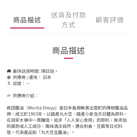
送貨及付款
商品描述
顧客評價
方式
商品描述
🚚
最快送貨時間 : 隔日送。
🐝
供應商 / 產地： 日本
🔖
認證： --
🌱
供應商介紹：
森田醬油（Morita Shoyu）是日本島根縣奧出雲町的傳統醬油品
牌，成立於1903年，以國產丸大豆、國產小麥及天日鹽為原料，
在自家木桶中一貫釀造。追求「人人安心食用」的原則，無添加
防腐劑或人工成分，風味清淡自然，適合刺身、豆腐等日式料
理。代表產品如「丸大豆生醬油」。