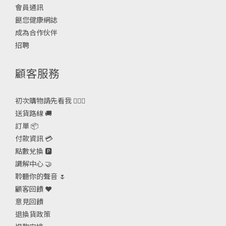
會員通訊
餸您健康網誌
成為合作伙伴
招聘
顧客服務
初次購物請先看我 🙋🏻‍♀️
送貨路線 🚚
訂單 📦
付款資訊 💳
點數兌換 🅿️
調解中心 🤝
聆聽你的聲音 🌷
顧客回饋 ❤️
意見回饋
退換貨政策