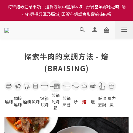
訂單結帳注意事項：送貨方法中選擇區域 - 然後當填寫地址時, 請
訂單結帳注意事項：送貨方法中選擇區域 - 然後當填寫地址時, 請
小心選擇分區及區域, 因資料錯誤會影響前往結帳
小心選擇分區及區域, 因資料錯誤會影響前往結帳
隆重推出本地培育田香雞、金棠雞、粵皇鷄及平原雞等，想食靚雞
就要嚟《餸您健康》
訂單結帳注意事項：送貨方法中選擇區域 - 然後當填寫地址時, 請
探索牛肉的烹調方法 - 燴
小心選擇分區及區域, 因資料錯誤會影響前往結帳
(BRAISING)
煎鍋
間接
烤箱
煎鍋
低溫
壓力
燒烤
煙燻
炙烤
到烤
炒
燴
燉
燒烤
烘烤
烹飪
烹調
煲
箱