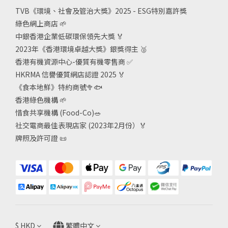
TVB《
環境、社會及管治大獎》2025 - ESG
特別嘉許獎
綠色網上商店
🌱
中銀香港企業低碳環保領先大獎
🏅
2023年《香港環境卓越大獎》銀獎得主
🥈
香港有機資源中心-優質有機零售商
✅
HKRMA 信譽優質網店認證 2025
🏅
《食本地鮮》特約商號
🥦🐟
香港綠色機構
🌱
惜食共享機構 (Food-Co)
🥗
社交電商最佳表現店家 (2023年2月份）🏅
牌照及許可證
📜
$
HKD
繁體中文