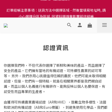
訂單結帳注意事項：送貨方法中選擇區域 - 然後當填寫地址時, 請
訂單結帳注意事項：送貨方法中選擇區域 - 然後當填寫地址時, 請
小心選擇分區及區域, 因資料錯誤會影響前往結帳
小心選擇分區及區域, 因資料錯誤會影響前往結帳
隆重推出本地培育田香雞、金棠雞、粵皇鷄及平原雞等，想食靚雞
就要嚟《餸您健康》
訂單結帳注意事項：送貨方法中選擇區域 - 然後當填寫地址時, 請
認證資訊
小心選擇分區及區域, 因資料錯誤會影響前往結帳
你選擇我們時，不但代表你選擇了新觧和美味的產品，而且選擇了
安全的產品。它們擁有當地的有機認證、可持續性農業的認可等
等。 另外，我們亦用心挑選值得信賴的農民，他們可能未取得相關
認證，但是，他們有一個特點，就是在相關業界都是我們親自認
識，而且以個人名義進行有機耕作、能夠反映以個人名譽保證，有
認受性而且專業的生產者。
由獲得可持續農業農場認證（AR和HVE），鼓勵生物多樣性、法國
和歐洲的有機認證（AB和Euro標籤），到避免使用化學品，我們都