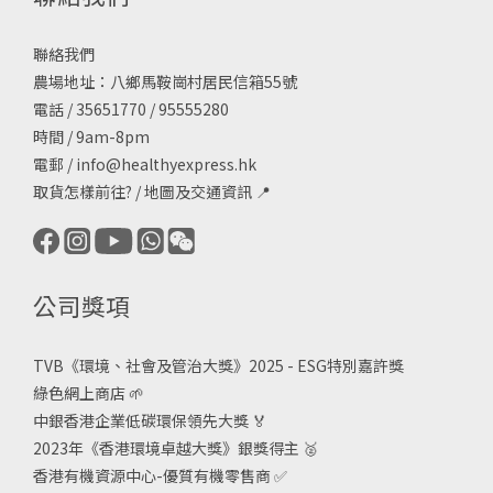
聯絡我們
農場地址：八鄉馬鞍崗村居民信箱55號
電話 / 35651770 / 95555280
時間 / 9am-8pm
電郵 /
info@healthyexpress.hk
取貨怎樣前往?
/
地圖及交通資訊
📍
公司獎項
TVB《
環境、社會及管治大獎》2025 - ESG
特別嘉許獎
綠色網上商店
🌱
中銀香港企業低碳環保領先大獎
🏅
2023年《香港環境卓越大獎》銀獎得主
🥈
香港有機資源中心-優質有機零售商
✅