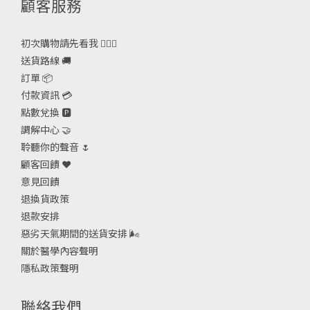
顧客服務
初次購物請先看我 🙋🏻‍♀️
送貨路線 🚚
訂單 📦
付款資訊 💳
點數兌換 🅿️
調解中心 🤝
聆聽你的聲音 🌷
顧客回饋 ❤️
意見回饋
退換貨政策
退款安排
惡劣天氣期間的送貨安排
🌬
關於醫學內容聲明
隱私政策聲明
聯絡我們