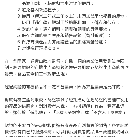
品添加劑）、輻射和污水污泥的使用；
避免基因改造種子；
使用（通常三年或三年以上）未添加禁用化學品的農地，
使用『非化學』肥料用於施肥和加工、儲存和保存；
對於牲畜，遵守飼料、飼養和飼養的具體要求；
保存詳細的書面生產和銷售記錄（審計追蹤）；
保持有機產品與非認證產品的嚴格實體分離；
定期進行現場檢查。
在一些國家，認證由政府監督，有機一詞的商業使用受到法律限
制。經過認證的有機生產商還必須遵守適用於非認證生產商的 相同
農業、食品安全和其他政府法規。
經過認證的有機食品不一定不含農藥，因為某些農藥是允許的。
對於有機生產商來說，認證標識了經批准可在經認證的營運中使用
的產品的供應商。對消費者來說，「有機認證」作為一種產品保
證，類似於「低脂肪」、「100%全穀物」或「不含人工防腐劑」。
認證的主要目的是規範和促進有機產品向消費者的銷售。各個認證
機構都有自己的服務標誌，可以作為消費者的品牌－認證機構可以