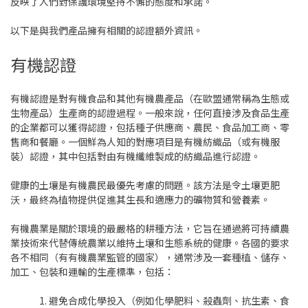
反映了人們對保護環境堅持不懈的態度和承諾。
以下是與我們產品擁有相關的認證額外資訊。
有機認證
有機認證是對有機食品和其他有機農產品（在歐盟通常稱為生態或
生物產品）生產商的認證過程。一般來說，任何直接涉及食品生產
的企業都可以獲得認證，包括種子供應商、農民、食品加工商、零
售商和餐廳。一個鮮為人知的對應項目是有機紡織品（或有機服
裝）認證，其中包括對由有機纖維製成的紡織品進行認證。
健康的土壤是有機農民最優先考慮的問題。該方法是令土壤更肥
沃，最終為植物提供促進其生長和適應力的礦物質和營養素。
有機農業是關於環境的最嚴格的耕種方法，它旨在通過將可持續農
業技術來代替傳統農業以維持土壤和生態系統的健康。各國的要求
各不相同（有有機農業監管的國家），通常涉及一套種植、儲存、
加工、包裝和運輸的生產標準，包括：
避免合成化學投入（例如化學肥料、殺蟲劑、抗生素、食