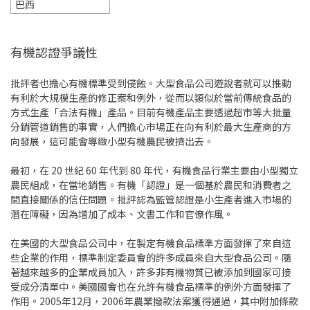
巴西
有機認證爭議性
批評者也擔心有機標準受到侵蝕。大型食品公司遊說者就可以推動
有利於大規模生產的修正案和例外，從而以類似於當前傳統食品的
方式生產「合法有機」產品。目前有機產品主要透過超市等大批量
分銷管道銷售的事實，人們擔心市場正在向有利於最大生產商的方
向發展，這可能會導緻小型有機農民被擠出去。
最初，在 20 世紀 60 年代到 80 年代，有機食品行業主要由小型獨立
農民組成，在當地銷售。有機「認證」是一個基於農民和消費者之
間直接關係的信任問題。批評認為監管認證是小生產者進入市場的
潛在障礙，因為增加了成本、文書工作和官僚作風。
在美國的大型食品公司中，在製定有機食品標準方面發揮了來自這
些企業的作用，標準制定委員會的許多成員來自大型食品公司。隨
著越來越多的企業成員加入，許多非有機物質已被添加到國家可接
受成分清單中。美國國會也在允許有機食品標準的例外方面發揮了
作用。2005年12月，2006年農業撥款法案獲得通過，其中附加條款