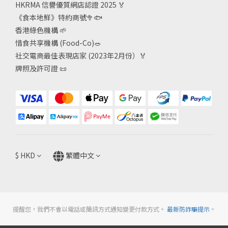
HKRMA 信譽優質網店認證 2025
🏅
《食本地鮮》特約商號
🥦🐟
香港綠色機構
🌱
惜食共享機構 (Food-Co)
🥗
社交電商最佳表現店家 (2023年2月份）🏅
牌照及許可證
📜
$
HKD
繁體中文
提醒您，我們不會以電話或簡訊方式通知變更付款方式。
最新防詐騙提示
。