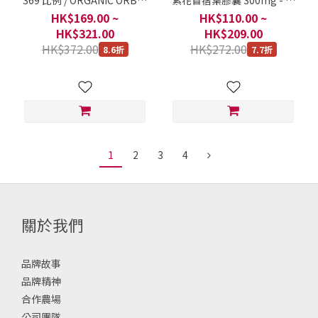
369 比例 / ORGANIC ORBIT
紫花苜蓿葉膠囊 300mg - 平
/ 泰國 / 每 1 枝 250毫升
衡身體酸鹼度 / ORGANIC
HK$169.00 ~
HK$110.00 ~
ORBIT / 印度 / 每 1 瓶 90粒
HK$321.00
HK$209.00
HK$372.00
HK$272.00
8.6折
7.7折
1
2
3
4
關於我們
品牌故事
品牌精神
合作農場
公司團隊