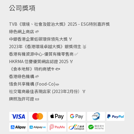
公司獎項
TVB《
環境、社會及管治大獎》2025 - ESG
特別嘉許獎
綠色網上商店
🌱
中銀香港企業低碳環保領先大獎
🏅
2023年《香港環境卓越大獎》銀獎得主
🥈
香港有機資源中心-優質有機零售商
✅
HKRMA 信譽優質網店認證 2025
🏅
《食本地鮮》特約商號
🥦🐟
香港綠色機構
🌱
惜食共享機構 (Food-Co)
🥗
社交電商最佳表現店家 (2023年2月份）🏅
牌照及許可證
📜