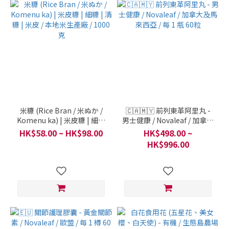
米糠 (Rice Bran / 米ぬか /
🇨🇦🇲🇾 前列東革阿里丸 -
Komenu ka) | 米皮糠 | 細糠
男士健康 / Novaleaf / 加拿大
| 清糠 | 米皮 / 本地米生產廠 /
及馬來西亞 / 每 1 瓶 60粒
HK$58.00 ~ HK$98.00
HK$498.00 ~
1000克
HK$996.00