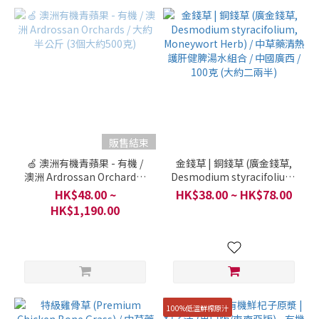
~
販售結束
🍏 澳洲有機青蘋果 - 有機 /
金錢草 | 銅錢草 (廣金錢草,
澳洲 Ardrossan Orchards /
Desmodium styracifolium,
大約半公斤 (3個大約500克)
Moneywort Herb) / 中草藥
HK$48.00 ~
HK$38.00 ~ HK$78.00
清熱護肝健脾湯水組合 / 中國
HK$1,190.00
廣西 / 100克 (大約二兩半)
100%低溫鮮榨原汁