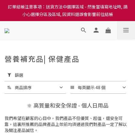
訂單結帳注意事項：送貨方法中選擇區域 - 然後當填寫地址時, 請
訂單結帳注意事項：送貨方法中選擇區域 - 然後當填寫地址時, 請
小心選擇分區及區域, 因資料錯誤會影響前往結帳
小心選擇分區及區域, 因資料錯誤會影響前往結帳
隆重推出本地培育田香雞、金棠雞、粵皇鷄及平原雞等，想食靚雞
就要嚟《餸您健康》
訂單結帳注意事項：送貨方法中選擇區域 - 然後當填寫地址時, 請
營養補充品| 保健產品
小心選擇分區及區域, 因資料錯誤會影響前往結帳
151 件商品
套
用
篩選
篩
選
商品排序
每頁顯示 48 個
(0/20)
🔆 高質量和安全保證 - 個人日用品
價格
(HK$)
我們希望在顧客的心目中，我們產品不但優質、超值，還安全可
靠，這裏所推薦的品牌產品上架前均須通過我們對產品一定了解以
及關注產品誠信。