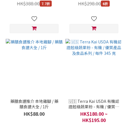
/ 每盒 30 粒裝
HK$388.00
HK$298.00
7.7折
6折
藥膳食譜推介 本地雞腳 / 藥
🇺🇸 Terra Kai USDA 有機認
膳食譜大全 / 1斤
證超級蔬果粉 - 有機 / 優質產
品及食品系列 / 每件 345 克
HK$88.00
HK$180.00 ~
HK$195.00