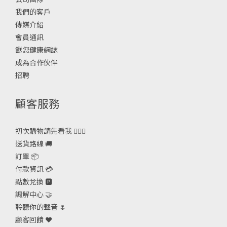
我們的客戶
傳媒介紹
會員通訊
餸您健康網誌
成為合作伙伴
招聘
顧客服務
初次購物請先看我 🙋🏻‍♀️
送貨路線 🚚
訂單 📦
付款資訊 💳
點數兌換 🅿️
調解中心 🤝
聆聽你的聲音 🌷
顧客回饋 ❤️