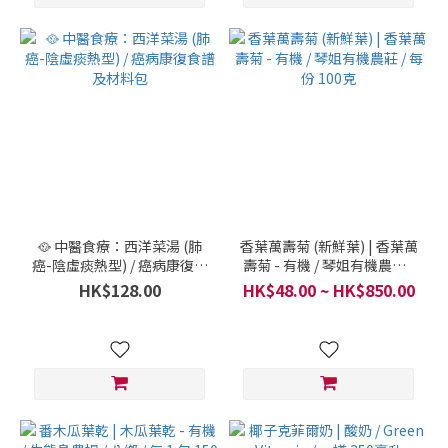
🥘 中醫食療：西洋菜湯 (肺
香葉萬壽菊 (新鮮葉) | 香葉萬
癌-陰虛痰熱型) / 癌病康復食
壽菊 - 有機 / 琴姐有機農莊 /
譜及材料包
每份 100克
HK$128.00
HK$48.00 ~ HK$850.00