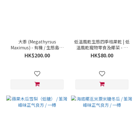
大黍 (Megathyrsus
低溫風乾生態四季桔果乾 | 低
Maximus) - 有機 / 生態島農
溫風乾寵物零食及椰菜 - 有
場 / 八鄉 / 每 1 盒 100克
機 / 生態島農場 / 八鄉 / 每 1
HK$200.00
HK$80.00
盒 400毫升盒裝