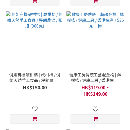
俏姐有機鹹柑桔 | 咸柑桔 / 俏
健康工房傳統工藝鹹金橘 | 鹹
姐天然手工食品 / 坪朗農場 /
柑桔 / 健康工房 / 香港生產 /
細瓶 (360克)
525克 一樽
HK$150.00
HK$119.00 ~
HK$149.00