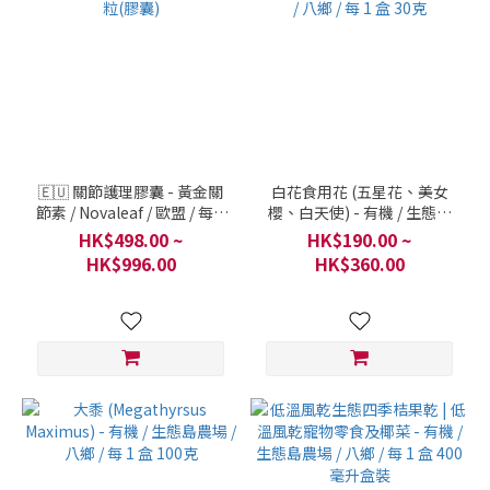
🇪🇺 關節護理膠囊 - 黃金關
白花食用花 (五星花、美女
節素 / Novaleaf / 歐盟 / 每 1
櫻、白天使) - 有機 / 生態島
樽 60粒(膠囊)
農場 / 八鄉 / 每 1 盒 30克
HK$498.00 ~
HK$190.00 ~
HK$996.00
HK$360.00