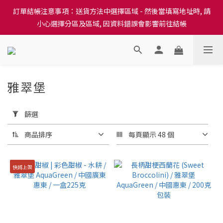
訂單結帳注意事項：送貨方法中選擇區域 - 然後當填寫地址時, 請
訂單結帳注意事項：送貨方法中選擇區域 - 然後當填寫地址時, 請
小心選擇分區及區域, 因資料錯誤會影響前往結帳
小心選擇分區及區域, 因資料錯誤會影響前往結帳
隆重推出本地培育田香雞、金棠雞、粵皇鷄及平原雞等，想食靚雞
就要嚟《餸您健康》
訂單結帳注意事項：送貨方法中選擇區域 - 然後當填寫地址時, 請
雅翠堡
2 件商品
小心選擇分區及區域, 因資料錯誤會影響前往結帳
套
用
篩選
篩
選
商品排序
每頁顯示 48 個
(0/20)
價格
快將上架
(HK$)
~