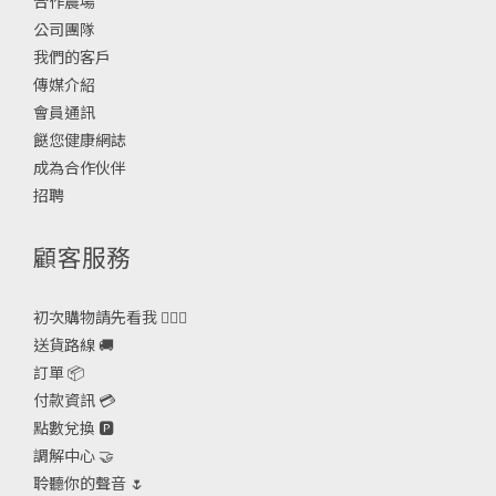
合作農場
公司團隊
我們的客戶
傳媒介紹
會員通訊
餸您健康網誌
成為合作伙伴
招聘
顧客服務
初次購物請先看我 🙋🏻‍♀️
送貨路線 🚚
訂單 📦
付款資訊 💳
點數兌換 🅿️
調解中心 🤝
聆聽你的聲音 🌷