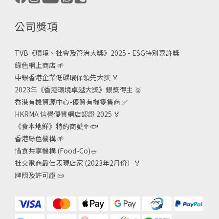
公司獎項
TVB《
環境、社會及管治大獎》2025 - ESG
特別嘉許獎
綠色網上商店
🌱
中銀香港企業低碳環保領先大獎
🏅
2023年《香港環境卓越大獎》銀獎得主
🥈
香港有機資源中心-優質有機零售商
✅
HKRMA 信譽優質網店認證 2025
🏅
《食本地鮮》特約商號
🥦🐟
香港綠色機構
🌱
惜食共享機構 (Food-Co)
🥗
社交電商最佳表現店家 (2023年2月份）🏅
牌照及許可證
📜