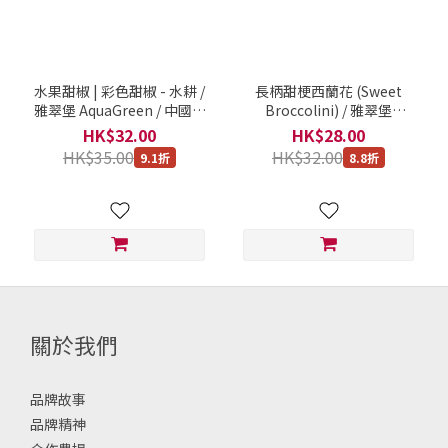
水果甜椒 | 彩色甜椒 - 水耕 /
長柄甜梗西蘭花 (Sweet
雅翠堡 AquaGreen / 中國廣
Broccolini) / 雅翠堡
東惠東 / 一盒225克
AquaGreen / 中國惠東 / 200
HK$32.00
HK$28.00
克包裝
HK$35.00
HK$32.00
9.1折
8.8折
關於我們
品牌故事
品牌精神