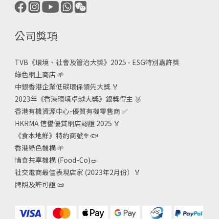
公司獎項
TVB《
環境、社會及管治大獎》2025 - ESG
特別嘉許獎
綠色網上商店
🌱
中銀香港企業低碳環保領先大獎
🏅
2023年《香港環境卓越大獎》銀獎得主
🥈
香港有機資源中心-優質有機零售商
✅
HKRMA 信譽優質網店認證 2025
🏅
《食本地鮮》特約商號
🥦🐟
香港綠色機構
🌱
惜食共享機構 (Food-Co)
🥗
社交電商最佳表現店家 (2023年2月份）🏅
牌照及許可證
📜