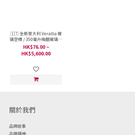
~
🇮🇹 全新意大利 Verallia 玻
璃空樽 / 350毫升梅醋玻璃瓶
容量 / 意大利製造 / 一盤 48
HK$76.00 ~
個
HK$5,600.00
關於我們
品牌故事
品牌精神