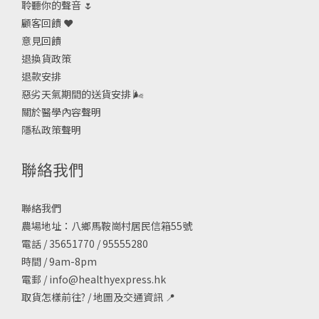
聆聽你的聲音 🌷
顧客回饋 ❤️
意見回饋
退換貨政策
退款安排
惡劣天氣期間的送貨安排
🌬
關於醫學內容聲明
隱私政策聲明
聯絡我們
聯絡我們
農場地址：八鄉馬鞍崗村居民信箱55號
電話 / 35651770 / 95555280
時間 / 9am-8pm
電郵 /
info@healthyexpress.hk
取貨怎樣前往?
/
地圖及交通資訊
📍