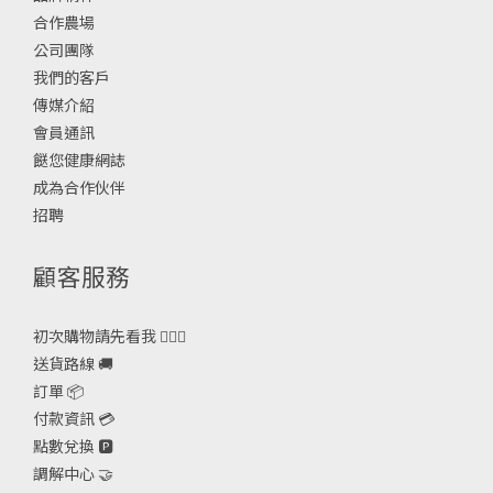
合作農場
公司團隊
我們的客戶
傳媒介紹
會員通訊
餸您健康網誌
成為合作伙伴
招聘
顧客服務
初次購物請先看我 🙋🏻‍♀️
送貨路線 🚚
訂單 📦
付款資訊 💳
點數兌換 🅿️
調解中心 🤝