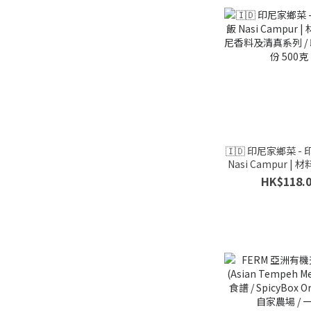
🇮🇩 印尼家鄉菜 -
Nasi Campur | 
香料及清真系列 / 印尼
HK$118.
份 500克