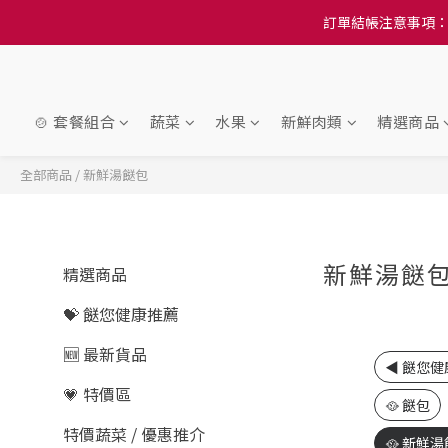
訂單結帳注意事項：
訂單結帳注意事項：
隆重推
訂單結帳注意事項：
🍲 套餐組合
蔬菜
水果
新鮮肉類
精選商品
全部商品
/
新鮮湯餸包
新鮮湯餸
精選商品
💝 餸您健康推薦
🆕 最新貨品
◀️ 餸您
💗 特價區
🥘 餸包
特價蔬菜 / 優惠推介
🥘 新鮮