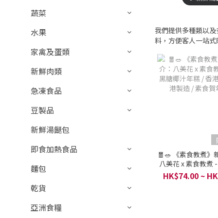
蔬菜
我們提供多種類以及
水果
料，方便客人一站式
家禽及蛋類
新鮮肉類
急凍食品
豆製品
新鮮湯餸包
即食加熱食品
🧧🥗 《素食教煮
八美花 x 素食教煮 
麵包
椰汁年糕 / 香港包
HK$74.00 ~ HK
造 / 素食賀
乾貨
亞洲食糧