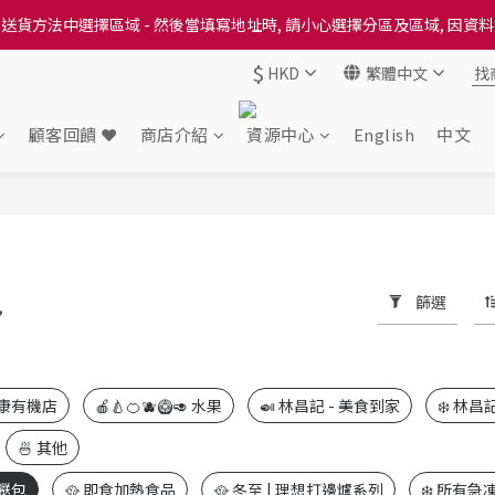
送貨方法中選擇區域 - 然後當填寫地址時, 請小心選擇分區及區域, 因資
送貨方法中選擇區域 - 然後當填寫地址時, 請小心選擇分區及區域, 因資
$
HKD
繁體中文
出本地培育田香雞、金棠雞、粵皇鷄及平原雞等，想食靚雞就要嚟《餸您
送貨方法中選擇區域 - 然後當填寫地址時, 請小心選擇分區及區域, 因資
顧客回饋 ❤️
商店介紹
資源中心
English
中文
包
篩選
352 件商品
健康有機店
🍎🍐🍊🫐🥝🥑 水果
🍛 林昌記 - 美食到家
❄️ 林
🍜 其他
湯餸包
🥘 即食加熱食品
🥘 冬至 | 理想打邊爐系列
❄️ 所有急