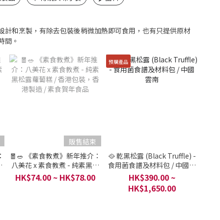
設計和烹製，有除去包裝後稍微加熱即可食用，也有只提供原材
時間。
預購產品
販售結束
：
🧧🥗 《素食教煮》新年推介：
🥘 乾黑松露 (Black Truffle) -
柱
八美花 x 素食教煮 - 純素黑松
食用菌食譜及材料包 / 中國雲
港
露蘿蔔糕 / 香港包裝，香港製
南
HK$74.00 ~ HK$78.00
HK$390.00 ~
造 / 素食賀年食品
HK$1,650.00