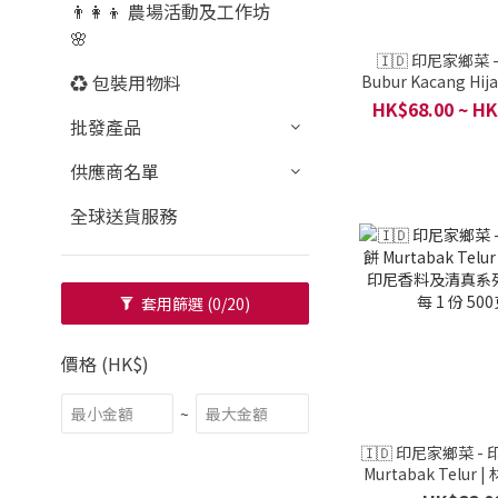
👨‍👩‍👦 農場活動及工作坊
🌸
🇮🇩 印尼家鄉菜 
♻️ 包裝用物料
Bubur Kacang Hij
/ 印尼香料及清真系列 
HK$68.00 ~ HK
每 1 份 50
批發產品
供應商名單
全球送貨服務
套用篩選
(0/20)
價格 (HK$)
~
🇮🇩 印尼家鄉菜 -
Murtabak Telur |
尼香料及清真系列 / 印