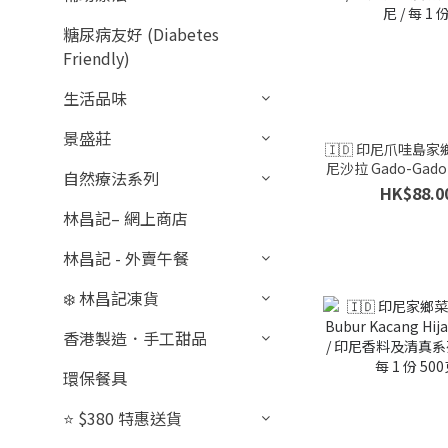
糖尿病友好 (Diabetes
Friendly)
生活品味
景盛莊
🇮🇩 印尼爪哇島家鄉
尼沙拉 Gado-Gado 
自然療法系列
印尼香料及清真系列 
HK$88.0
每 1 份
林昌記– 網上商店
林昌記 - 外賣午餐
❄️ 林昌記凍貨
香港製造．手工甜品
環保餐具
⭐ $380 特惠送貨