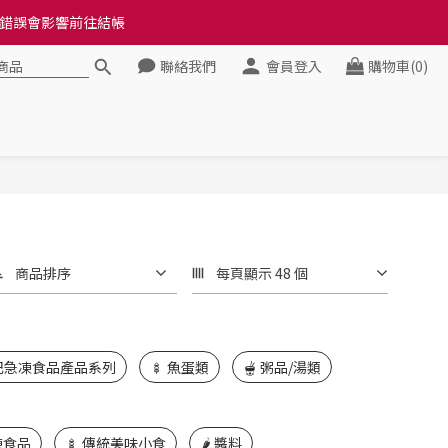
料錯誤會影響前往結帳
料錯誤會影響前往結帳
聯絡我們
會員登入
購物車(0)
健康》
料錯誤會影響前往結帳
商品排序
每頁顯示 48 個
昌記急凍食品產品系列
🍢 魚蛋類
🫕 粥品/湯類
凍食品
🍢 傳統美味小食
🌶️ 醬料