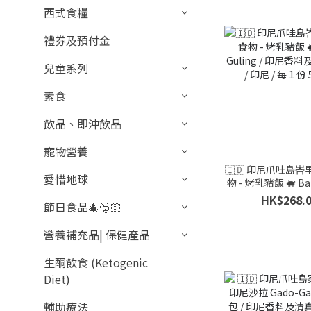
西式食糧
禮券及預付金
兒童系列
素食
飲品、即沖飲品
寵物營養
🇮🇩 印尼爪哇島
愛惜地球
物 - 烤乳豬飯 🐖 Bab
/ 印尼香料及清真系列 
HK$268.
節日食品🎄🎅🏻
每 1 份 50
營養補充品| 保健產品
生酮飲食 (Ketogenic
Diet)
輔助療法