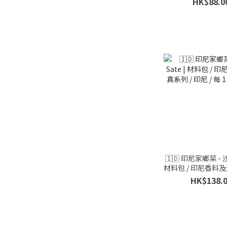
HK$88.0
份 500克
🇮🇩 印尼家鄉菜 - 沙
材料包 / 印尼香料及
印尼 / 每 1 份 
HK$138.