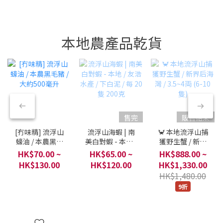
本地農產品乾貨
售完
販售結束
[冇味精] 流浮山
流浮山海蝦 | 南
🦀 本地流浮山捕
蠔油 / 本農黑毛
美白對蝦 - 本地 /
獲野生蟹 / 新界
豬 / 大約500毫升
友浩水產 / 下白
后海灣 / 3.5~4両
HK$70.00 ~
HK$65.00 ~
HK$888.00 ~
泥 / 每 20 隻 200
(6-10隻)
HK$130.00
HK$120.00
HK$1,330.00
克
HK$1,480.00
9折