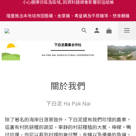
訂單結帳注意事項：送貨方法中選擇區域 - 然後當填寫地址時, 請
隆重推出本地培育田香雞、金棠雞、粵皇鷄及平原雞等，想食靚雞
小心選擇分區及區域, 因資料錯誤會影響前往結帳
就要嚟《餸您健康》
訂單結帳注意事項：送貨方法中選擇區域 - 然後當填寫地址時, 請
小心選擇分區及區域, 因資料錯誤會影響前往結帳
關於我們
下白泥 Ha Pak Nai
除了著名的海岸日落景致外，下白泥還有我們珍惜的農業。
這裏有村民耕種的蔬菜，寧靜的村莊種植的大蕉、檸檬。鴨
仔坑邊，你可以看到村裡的奄仔蟹、金蠔以及優美的魚塘。