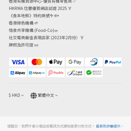
香港有機資源中心-優質有機零售商
✅
HKRMA 信譽優質網店認證 2025
🏅
《食本地鮮》特約商號
🥦🐟
香港綠色機構
🌱
惜食共享機構 (Food-Co)
🥗
社交電商最佳表現店家 (2023年2月份）🏅
牌照及許可證
📜
$
HKD
繁體中文
提醒您，我們不會以電話或簡訊方式通知變更付款方式。
最新防詐騙提示
。