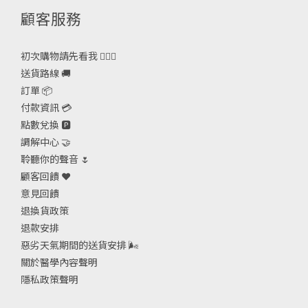
顧客服務
初次購物請先看我 🙋🏻‍♀️
送貨路線 🚚
訂單 📦
付款資訊 💳
點數兌換 🅿️
調解中心 🤝
聆聽你的聲音 🌷
顧客回饋 ❤️
意見回饋
退換貨政策
退款安排
惡劣天氣期間的送貨安排
🌬
關於醫學內容聲明
隱私政策聲明