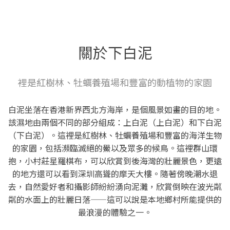
關於下白泥
裡是紅樹林、牡蠣養殖場和豐富的動植物的家園
白泥坐落在香港新界西北方海岸，是個風景如畫的目的地。
該濕地由兩個不同的部分組成：上白泥（上白泥）和下白泥
（下白泥）。這裡是紅樹林、牡蠣養殖場和豐富的海洋生物
的家園，包括瀕臨滅絕的鱟以及眾多的候鳥。這裡群山環
抱，小村莊星羅棋布，可以欣賞到後海灣的壯麗景色，更遠
的地方還可以看到深圳高聳的摩天大樓。隨著傍晚潮水退
去，自然愛好者和攝影師紛紛湧向泥灘，欣賞倒映在波光粼
粼的水面上的壯麗日落——這可以說是本地鄉村所能提供的
最浪漫的體驗之一。