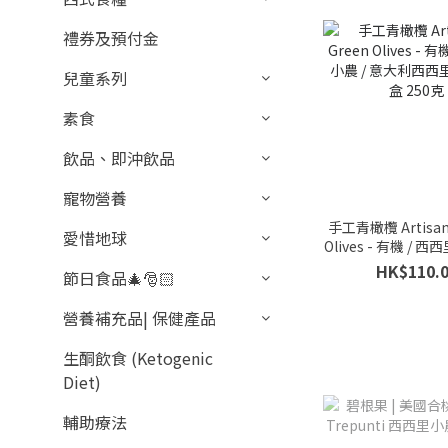
禮券及預付金
兒童系列
素食
飲品、即沖飲品
寵物營養
手工青橄欖 Artisana
愛惜地球
Olives - 有機 / 西
大利西西里島 / 每 1
HK$110.
節日食品🎄🎅🏻
營養補充品| 保健產品
生酮飲食 (Ketogenic
Diet)
輔助療法