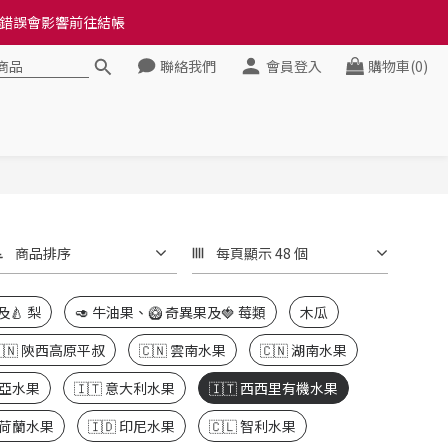
料錯誤會影響前往結帳
料錯誤會影響前往結帳
聯絡我們
會員登入
購物車(0)
健康》
料錯誤會影響前往結帳
商品排序
每頁顯示 48 個
及🍐 梨
🥑 牛油果、🥝 奇異果及🍓 莓類
木瓜
🇨🇳 陝西高原平叔
🇨🇳 雲南水果
🇨🇳 湖南水果
西亞水果
🇮🇹 意大利水果
🇮🇹 西西里有機水果
 荷蘭水果
🇮🇩 印尼水果
🇨🇱 智利水果