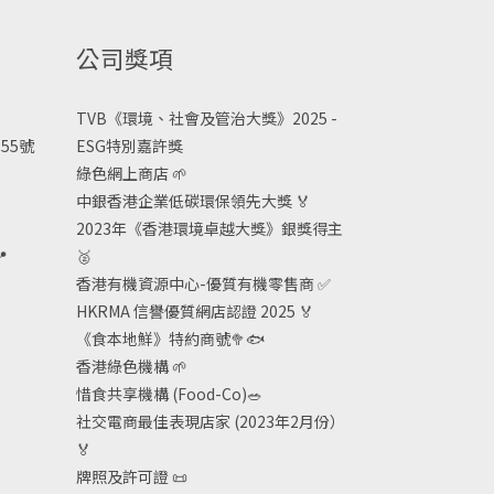
公司獎項
TVB《
環境、社會及管治大獎》2025 -
55號
ESG
特別嘉許獎
綠色網上商店
🌱
中銀香港企業低碳環保領先大獎
🏅
2023年《香港環境卓越大獎》銀獎得主

🥈
香港有機資源中心-優質有機零售商
✅
HKRMA 信譽優質網店認證 2025
🏅
《食本地鮮》特約商號
🥦🐟
香港綠色機構
🌱
惜食共享機構 (Food-Co)
🥗
社交電商最佳表現店家 (2023年2月份）
🏅
牌照及許可證
📜