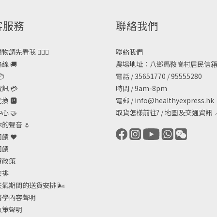
客服務
聯絡我們
請先看我 🙋🏻‍♀️
聯絡我們
線 🚚
農場地址：八鄉馬鞍崗村居民信箱

電話 / 35651770 / 95555280
訊 💳
時間 / 9am-8pm
 🅿️
電郵 /
info@healthyexpress.hk
心 🤝
取貨怎樣前往?
/
地圖及交通資訊

的聲音 🌷
饋 ❤️
回饋
貨政策
安排
天氣期間的送貨安排
🌬
醫學內容聲明
政策聲明