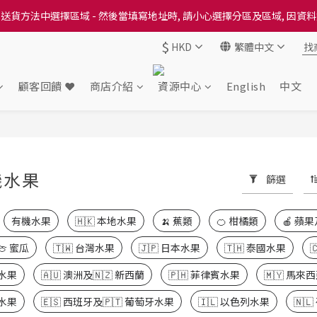
送貨方法中選擇區域 - 然後當填寫地址時, 請小心選擇分區及區域, 因資
送貨方法中選擇區域 - 然後當填寫地址時, 請小心選擇分區及區域, 因資
$
HKD
繁體中文
出本地培育田香雞、金棠雞、粵皇鷄及平原雞等，想食靚雞就要嚟《餸您
送貨方法中選擇區域 - 然後當填寫地址時, 請小心選擇分區及區域, 因資
顧客回饋 ❤️
商店介紹
資源中心
English
中文
機水果
篩選
11 件商品
有機水果
🇭🇰 本地水果
🍌 蕉類
🍊 柑橘類
🍎 蘋果
🍈 蜜瓜
🇹🇼 台灣水果
🇯🇵 日本水果
🇹🇭 泰國水果
國水果
🇦🇺 澳洲及🇳🇿 新西蘭
🇵🇭 菲律賓水果
🇲🇾 馬來
非水果
🇪🇸 西班牙及🇵🇹 葡萄牙水果
🇮🇱 以色列水果
🇳