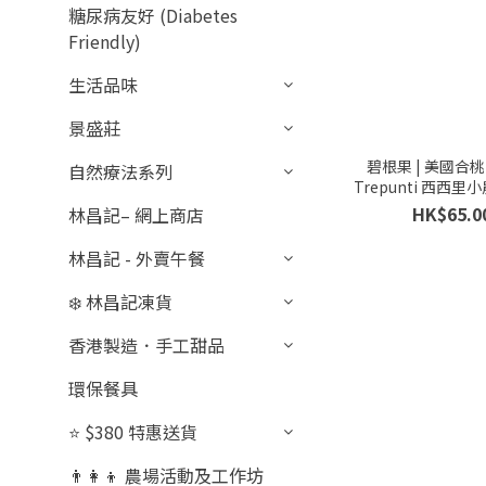
糖尿病友好 (Diabetes
Friendly)
生活品味
景盛莊
碧根果 | 美國合桃 
自然療法系列
Trepunti 西西里小農
HK$65.0
林昌記– 網上商店
林昌記 - 外賣午餐
❄️ 林昌記凍貨
香港製造．手工甜品
環保餐具
⭐ $380 特惠送貨
👨‍👩‍👦 農場活動及工作坊