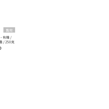
售完
- 有機 /
 / 250克
0