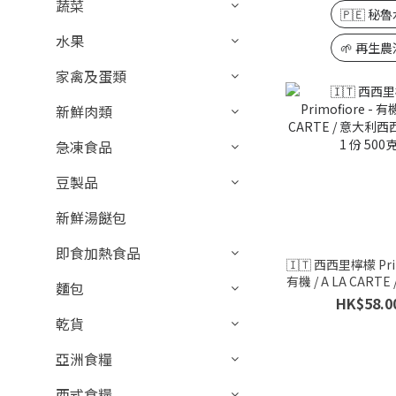
蔬菜
🇵🇪 秘
水果
🌱 再生
家禽及蛋類
新鮮肉類
急凍食品
豆製品
新鮮湯餸包
即食加熱食品
🇮🇹 西西里檸檬 Prim
有機 / A LA CART
麵包
西里島 / 每 1 份
HK$58.0
乾貨
亞洲食糧
西式食糧