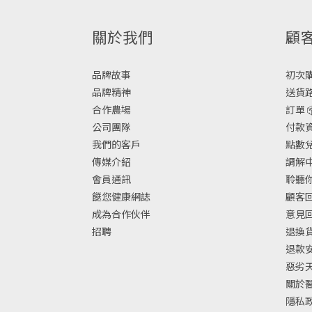
關於我們
顧
品牌故事
初次購物
品牌精神
送貨路
合作農場
訂單 
公司團隊
付款資
我們的客戶
點數兌換
傳媒介紹
調解中
會員通訊
聆聽你
餸您健康網誌
顧客回
成為合作伙伴
意見
招聘
退換
退款
惡劣
關於
隱私