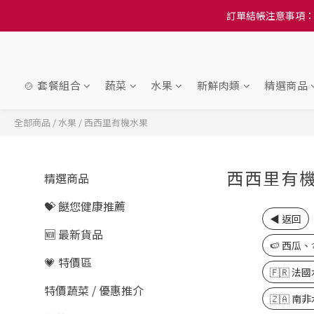
訂單結帳注意事項：
訂單結帳注意事項：
隆重推
訂單結帳注意事項：
🍲 套餐組合
蔬菜
水果
新鮮肉類
精選商品
全部商品
/
水果
/
西西里有機水果
西西里有
精選商品
💝 餸您健康推薦
◀️ 返回
🆕 最新貨品
🍉 西瓜、
💗 特價區
🇫🇷 法
特價蔬菜 / 優惠推介
🇿🇦 南