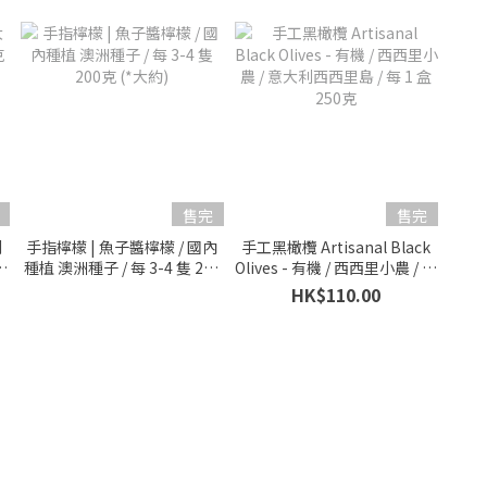
售完
售完
利
手指檸檬 | 魚子醬檸檬 / 國內
手工黑橄欖 Artisanal Black
*
種植 澳洲種子 / 每 3-4 隻 200
Olives - 有機 / 西西里小農 / 意
克 (*大約)
大利西西里島 / 每 1 盒 250克
HK$110.00