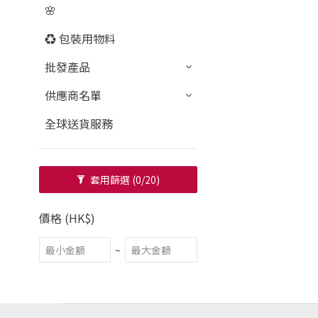
🌸
♻️ 包裝用物料
批發產品
供應商名單
全球送貨服務
套用篩選
(0/20)
價格 (HK$)
~