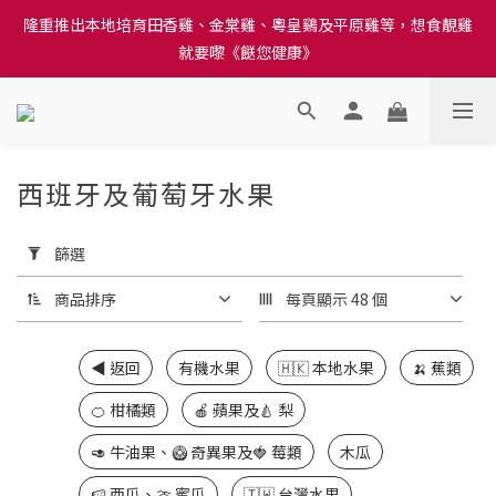
訂單結帳注意事項：送貨方法中選擇區域 - 然後當填寫地址時, 請
隆重推出本地培育田香雞、金棠雞、粵皇鷄及平原雞等，想食靚雞
小心選擇分區及區域, 因資料錯誤會影響前往結帳
就要嚟《餸您健康》
訂單結帳注意事項：送貨方法中選擇區域 - 然後當填寫地址時, 請
小心選擇分區及區域, 因資料錯誤會影響前往結帳
西班牙及葡萄牙水果
11 件商品
套
用
篩選
篩
選
商品排序
每頁顯示 48 個
(0/20)
◀️ 返回
有機水果
🇭🇰 本地水果
🍌 蕉類
價格
(HK$)
🍊 柑橘類
🍎 蘋果及🍐 梨
🥑 牛油果、🥝 奇異果及🍓 莓類
木瓜
~
🍉 西瓜、🍈 蜜瓜
🇹🇼 台灣水果