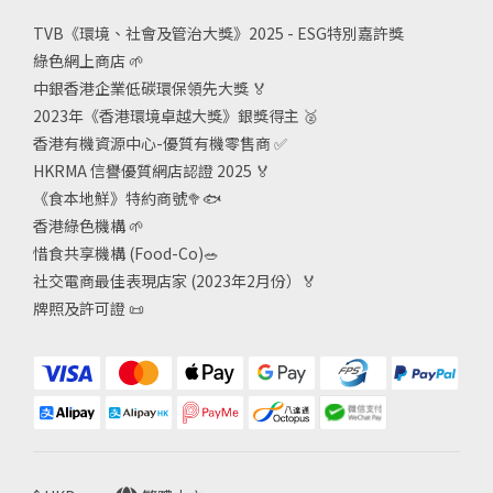
TVB《
環境、社會及管治大獎》2025 - ESG
特別嘉許獎
綠色網上商店
🌱
中銀香港企業低碳環保領先大獎
🏅
2023年《香港環境卓越大獎》銀獎得主
🥈
香港有機資源中心-優質有機零售商
✅
HKRMA 信譽優質網店認證 2025
🏅
《食本地鮮》特約商號
🥦🐟
香港綠色機構
🌱
惜食共享機構 (Food-Co)
🥗
社交電商最佳表現店家 (2023年2月份）🏅
牌照及許可證
📜