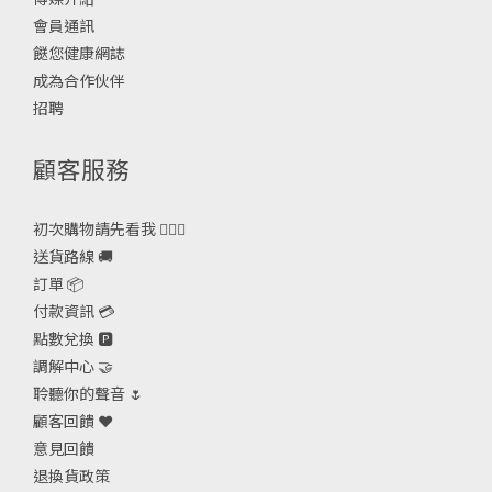
會員通訊
餸您健康網誌
成為合作伙伴
招聘
顧客服務
初次購物請先看我 🙋🏻‍♀️
送貨路線 🚚
訂單 📦
付款資訊 💳
點數兌換 🅿️
調解中心 🤝
聆聽你的聲音 🌷
顧客回饋 ❤️
意見回饋
退換貨政策