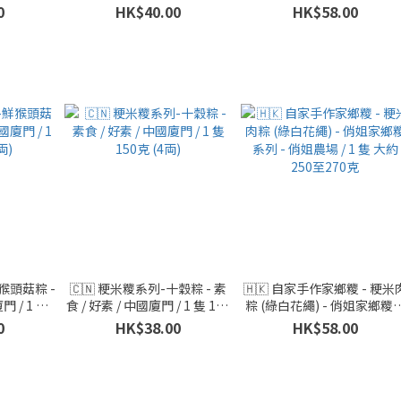
香港 / 1 隻 280克
姐家鄉糭系列 - 俏姐農場 / 
0
HK$40.00
HK$58.00
隻 大約 270至290克
猴頭菇粽 -
🇨🇳 粳米糭系列-十穀粽 - 素
🇭🇰 自家手作家鄉糭 - 粳米
門 / 1 隻
食 / 好素 / 中國廈門 / 1 隻 150
粽 (綠白花繩) - 俏姐家鄉糭
)
克 (4両)
列 - 俏姐農場 / 1 隻 大約 25
0
HK$38.00
HK$58.00
至270克