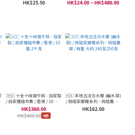
ti
(Sheermal, Flatbreads, Roti
印度薄餅 (Tandoori Naan) 8
HK$25.50
HK$24.00 ~ HK$480.00
-
& Naan Breads) 8 吋 8 片裝 -
吋 8 片裝 - 清真認證 / 巴基斯
克
清真認證 / 巴基斯坦 / 2400克
坦 / 2400克 (30片裝)
(30片裝)
家
🇭🇰 十全十味端午粽 - 自家製
🇭🇰 本地古法灰水糭 (鹹水草)
靜
/ 自家種植市集 / 香港 / 10 隻 2
/ 俏姐家鄉糭系列 - 俏姐農場 /
千克
每隻 大約 240至250克
HK$360.00
HK$62.00
HK$400.00
9折