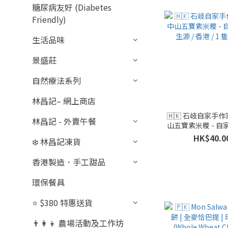
糖尿病友好 (Diabetes
Friendly)
生活品味
景盛莊
自然療法系列
林昌記– 網上商店
🇭🇰 石岐自家手
林昌記 - 外賣午餐
山五寶紫米糭 - 自家
源 / 香港 / 1 隻
HK$40.0
❄️ 林昌記凍貨
香港製造．手工甜品
環保餐具
⭐ $380 特惠送貨
👨‍👩‍👦 農場活動及工作坊