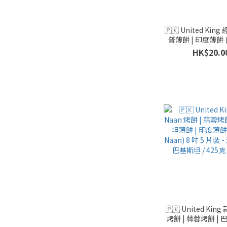
🇵🇰 United Ki
普薄餅 | 印度薄餅 (L
Flatbreads, Parat
HK$20.0
片裝 - 清真認證 / 
360克 (3片
🇵🇰 United King
烤餅 | 蒜蓉烤餅 |