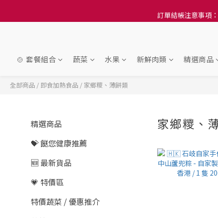
訂單結帳注意事項：
訂單結帳注意事項：
隆重推
訂單結帳注意事項：
🍲 套餐組合
蔬菜
水果
新鮮肉類
精選商品
全部商品
/
即食加熱食品
/
家鄉糭、薄餅類
家鄉糭、
精選商品
💝 餸您健康推薦
🆕 最新貨品
💗 特價區
特價蔬菜 / 優惠推介