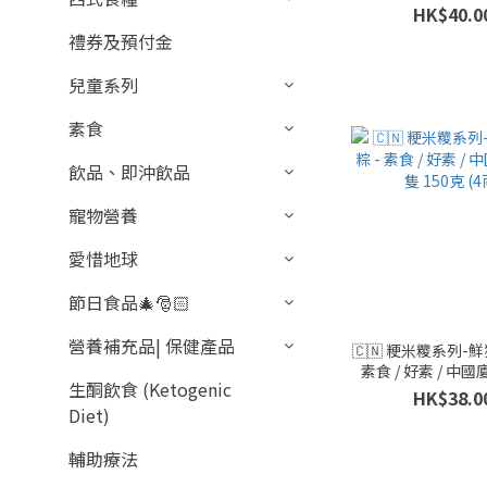
隻 280克
HK$40.0
禮券及預付金
兒童系列
素食
飲品、即沖飲品
寵物營養
愛惜地球
節日食品🎄🎅🏻
營養補充品| 保健產品
🇨🇳 粳米糭系列-鮮
素食 / 好素 / 中國廈
生酮飲食 (Ketogenic
150克 (4両
HK$38.0
Diet)
輔助療法