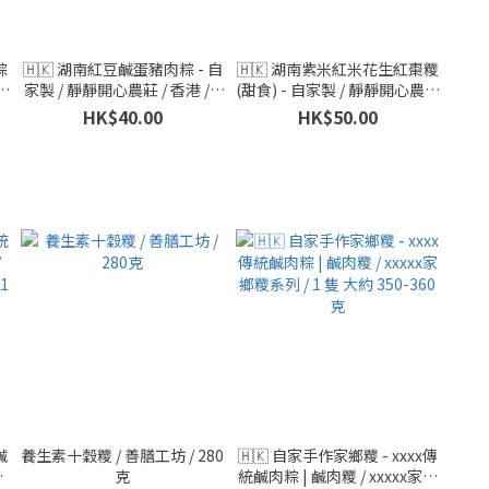
粽
🇭🇰 湖南紅豆鹹蛋豬肉粽 - 自
🇭🇰 湖南紫米紅米花生紅棗糭
列
家製 / 靜靜開心農莊 / 香港 / 1
(甜食) - 自家製 / 靜靜開心農莊
至
隻 280克
/ 香港 / 1 隻 280克
HK$40.00
HK$50.00
鹹
養生素十穀糭 / 善膳工坊 / 280
🇭🇰 自家手作家鄉糭 - xxxx傳
俏
克
統鹹肉粽 | 鹹肉糭 / xxxxx家鄉