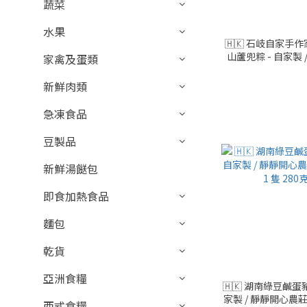
蔬菜
水果
🇭🇰 石岐自家手
山蘆兜粽 - 自家製 /
家禽及蛋類
香港 / 1 隻 2
新鮮肉類
急凍食品
豆製品
新鮮湯餸包
即食加熱食品
麵包
乾貨
亞洲食糧
🇭🇰 湖南綠豆鹹蛋豬
家製 / 靜靜開心農莊 /
西式食糧