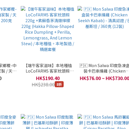
作家鄉糭-中
【端午客家滋味】本地種植
🇵🇰 Mon Salwa 印度急凍
製 / 天生
LoCoFARMS 客家枕頭粽
裝卡巴串燒雞 (Chicken
 200克
220g +紫蘇香茅清燉檸檬
Seekh Kabab) - 清真認證 / 
0
HK$190.40
HK$76.00 ~ HK$730.0
220g (Hakka Pillow-Shaped
基斯坦 / 360克 (12裝)
HK$238.00
8折
Rice Dumpling + Perilla,
Lemongrass, And Lemon
Stew) / 本地種植。本地製造 /
精選套餐