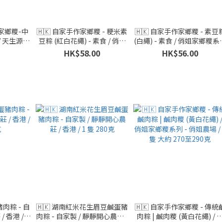
作家鄉糭-中
🇭🇰 自家手作家鄉糭 - 粳米素
🇭🇰 自家手作家鄉糭 - 素豆
 天生源 /
豆粽 (紅白花繩) - 素食 / 俏姐
(白繩) - 素食 / 俏姐家鄉糭系
00克
家鄉糭系列 - 俏姐農場 / 1 隻
- 俏姐農場 / 1 隻 大約270
HK$58.00
HK$56.00
大約 250-270克
290克
肉粽 - 自
🇭🇰 湖南紅米花生眉豆鹹蛋豬
🇭🇰 自家手作家鄉糭 - 傳統
 香港 / 1
肉粽 - 自家製 / 靜靜開心農莊 /
肉粽 | 鹹肉糭 (黃白花繩) / 