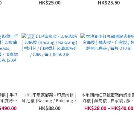
 Naan) 8
印度薄餅 (Kandhari Naan) 8
(Sheermal, Flatbreads, Ro
0
HK$25.00
HK$25.50
證 / 巴基斯
吋 3 片裝 - 清真認證 / 巴基斯
& Naan Breads) 8 吋 8 片裝 
5片裝)
坦 / 2400克 (30片裝)
清真認證 / 巴基斯坦 / 660
(3片裝)
 酥餅 | 手抓
🇮🇩 印尼家鄉菜 - 印尼肉粽 |
本地湖南紅豆鹹蛋豬肉蝦米
| 印度薄餅
印尼糭 (Bacang / Bakcang) |
鄉糭 | 鹹肉糉 - 自家製 / 靜
 Paratha)
材料包 / 印尼香料及清真系列 /
開心農莊 / 每隻 210克
$490.00
HK$88.00
HK$38.00 ~ HK$40.00
認證 / 巴基
印尼 / 每 1 份 500克
30片裝)