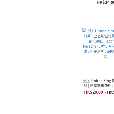
餅 | 印度薄餅 (Garlic
HK$24.0
吋 5 片裝 - 清真認
坦 / 425克 (
🇵🇰 United King
餅 | 巴基斯坦薄餅 
(原味, Flatbreads,
HK$20.00 ~ HK
8 吋 8 片裝 - 清真
斯坦 / 2400克 (