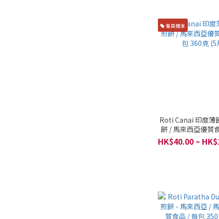
會員獨享
Roti Canai 印度薄
餅 / 馬來西亞優質食
360克 (5片
HK$40.00 ~ HK$