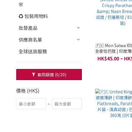
🌸
♻️ 包裝用物料
批發產品
供應商名單
🇵🇰 Mon Salwa
全球送貨服務
全麥恰巴提 | 印度薄餅
Wheat Chapati,
HK$45.00 ~ HK
Parathas, Roti
Breads) - 清真認證
/ 810克 (18
套用篩選
(0/20)
價格 (HK$)
~