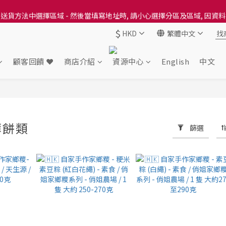
送貨方法中選擇區域 - 然後當填寫地址時, 請小心選擇分區及區域, 因資
送貨方法中選擇區域 - 然後當填寫地址時, 請小心選擇分區及區域, 因資
$
HKD
繁體中文
出本地培育田香雞、金棠雞、粵皇鷄及平原雞等，想食靚雞就要嚟《餸您
送貨方法中選擇區域 - 然後當填寫地址時, 請小心選擇分區及區域, 因資
顧客回饋 ❤️
商店介紹
資源中心
English
中文
薄餅類
篩選
49 件商品