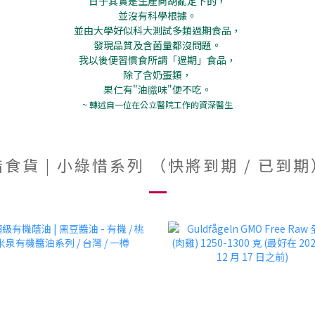
日子其實是生產商胡亂定下的，
並沒有科學根據。
並由大學好似科大測試多類過期食品，
發現品質及含菌量都沒問題。
我以後便習慣食所謂「過期」食品，
除了含奶蛋類，
果仁有"油膱味"便不吃。
~ 轉述自一位在公立醫院工作的資深醫生
惜食貨 | 小綠惜系列 （快將到期 / 已到期