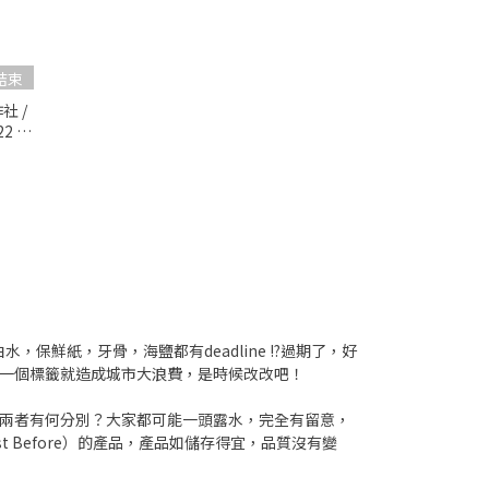
結束
社 /
22 日
鮮紙，牙骨，海鹽都有deadline !?過期了，好
要煉，一個標籤就造成城市大浪費，是時候改改吧！
，究竟兩者有何分別？大家都可能一頭露水，完全有留意，
Before）的產品，產品如儲存得宜，品質沒有變