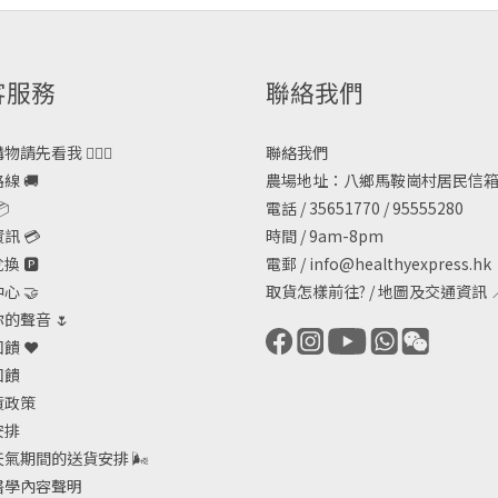
客服務
聯絡我們
請先看我 🙋🏻‍♀️
聯絡我們
線 🚚
農場地址：八鄉馬鞍崗村居民信箱

電話 / 35651770 / 95555280
訊 💳
時間 / 9am-8pm
 🅿️
電郵 /
info@healthyexpress.hk
心 🤝
取貨怎樣前往?
/
地圖及交通資訊

的聲音 🌷
饋 ❤️
回饋
貨政策
安排
天氣期間的送貨安排
🌬
醫學內容聲明