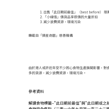
出售「此日期前最佳」（best before
「小緣惜」價貨品享原價的大量折扣
減少浪費資源，環境污染
轉載自「摘星奇園」慈善機構
由於港人或許近年受不少困心食物生產旗聞影響，對
多的貨源，減少浪費資源，環境污染。
參考資料
解讀食物標籤–"此日期前最佳"與"此日期或之
食物安全焦點（二零一六年九月第一百二十二