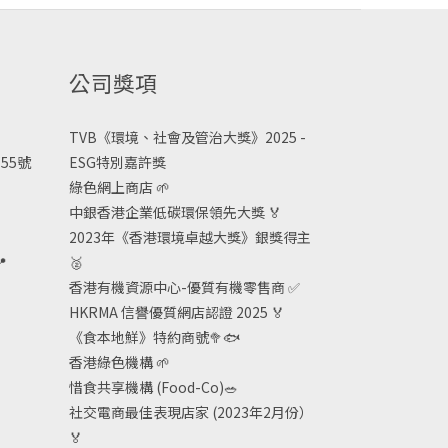
公司獎項
TVB《
環境、社會及管治大獎》2025 -
55號
ESG
特別嘉許獎
綠色網上商店
🌱
中銀香港企業低碳環保領先大獎
🏅
2023年《香港環境卓越大獎》銀獎得主

🥈
香港有機資源中心-優質有機零售商
✅
HKRMA 信譽優質網店認證 2025
🏅
《食本地鮮》特約商號
🥦🐟
香港綠色機構
🌱
惜食共享機構 (Food-Co)
🥗
社交電商最佳表現店家 (2023年2月份）
🏅