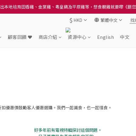
出本地培育田香雞、金棠雞、粵皇鷄及平原雞等，想食靚雞就要嚟《餸您
送貨方法中選擇區域 - 然後當填寫地址時, 請小心選擇分區及區域, 因資
送貨方法中選擇區域 - 然後當填寫地址時, 請小心選擇分區及區域, 因資
$
HKD
繁體中文
顧客回饋 ❤️
商店介紹
資源中心
English
中文
折扣優惠價鼓勵客人優惠選購。我們一起識食，也一起惜食。
好多年前有電視特輯探討這個問題。