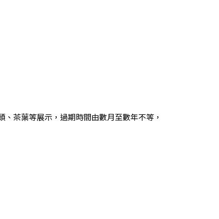
魚罐頭、茶葉等展示，過期時間由數月至數年不等，