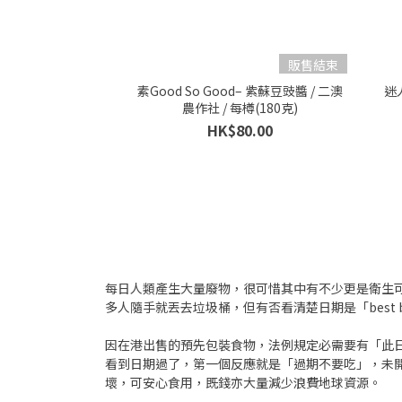
販售結束
素Good So Good– 紫蘇豆豉醬 / 二澳
迷
農作社 / 每樽(180克)
HK$80.00
每日人類產生大量廢物，很可惜其中有不少更是衛生可口
多人隨手就丟去垃圾桶，但有否看清楚日期是「best 
因在港出售的預先包裝食物，法例規定必需要有「此日期前
看到日期過了，第一個反應就是「過期不要吃」，未開封
壞，可安心食用，既錢亦大量減少浪費地球資源。