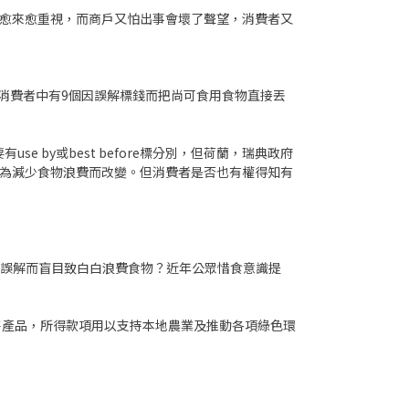
安全愈來愈重視，而商戶又怕出事會壞了聲望，消費者又
10個消費者中有9個因誤解標錢而把尚可食用食物直接丟
by或best before標分別，但荷蘭，瑞典政府
淆，為減少食物浪費而改變。但消費者是否也有權得知有
免因誤解而盲目致白白浪費食物？近年公眾惜食意識提
發售產品，所得款項用以支持本地農業及推動各項綠色環