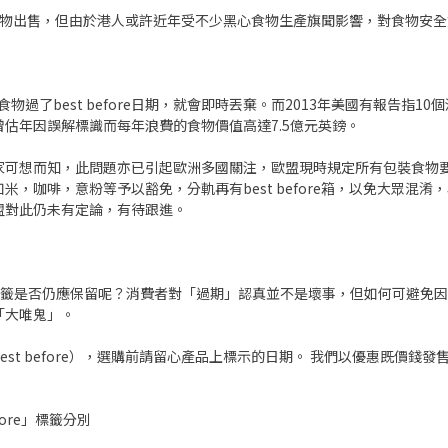
已過的食物出售，但由於港人或許近年受不少黑心食物生產旗聞影響，對食物
食物過了best before日期，就會即時丟棄。而2013年美國有報告指
估年因誤解標識而每年浪費的食物價值高達7.5億元英鎊。
而知，此問題亦已引起歐洲多國關注，歐盟現時規定所有包裝食物要有use 
，咖啡，意粉等予以豁免，分軌再有best before箱，以免大眾混
盟對此仍未有定論，有待跟進。
ore標籤是否仍應保留呢？消費者對「過期」認真並不是壞事，但如何可避
「大唯鬼」。
st before），選購前請留心產品上標示的日期。 我們以優惠既價錢
fore」標籤分別