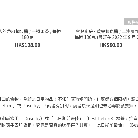
販售
人熱帶風情果醬 / 一道果香 / 每樽
蜜兒廚房 - 黃金銀魚醬 / 二澳農作
180克
每樽 180克 (最好在 2022 年 9 月 
之前)
HK$128.00
HK$80.00
的食物，全新之日常物品！不知什麼時候開始，什麼都有個限期。漂白水，保
before」或「use by」？兩者有別的，前者原來過期也未必等於就
會用」（use by）或「此日期前最佳」（best before）標籤
隨手丟垃圾桶，究竟是否真的吃不得？其實，「此日期前最佳」（Best 