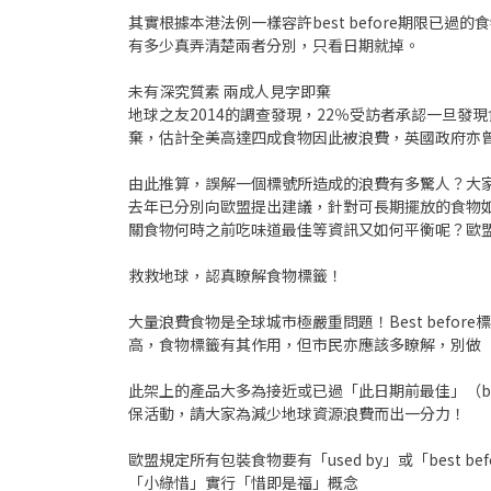
其實根據本港法例一樣容許best before期限
有多少真弄清楚兩者分別，只看日期就掉。
未有深究質素 兩成人見字即棄
地球之友2014的調查發現，22％受訪者承認一旦發現
棄，估計全美高達四成食物因此被浪費，英國政府亦曾
由此推算，誤解一個標號所造成的浪費有多驚人？大家可想
去年已分別向歐盟提出建議，針對可長期擺放的食物如米
關食物何時之前吃味道最佳等資訊又如何平衡呢？歐
救救地球，認真瞭解食物標籤！
大量浪費食物是全球城市極嚴重問題！Best bef
高，食物標籤有其作用，但市民亦應該多瞭解，別做
此架上的產品大多為接近或已過「此日期前最佳」（be
保活動，請大家為減少地球資源浪費而出一分力！
歐盟規定所有包裝食物要有「used by」或「best be
「小綠惜」實行「惜即是福」概念