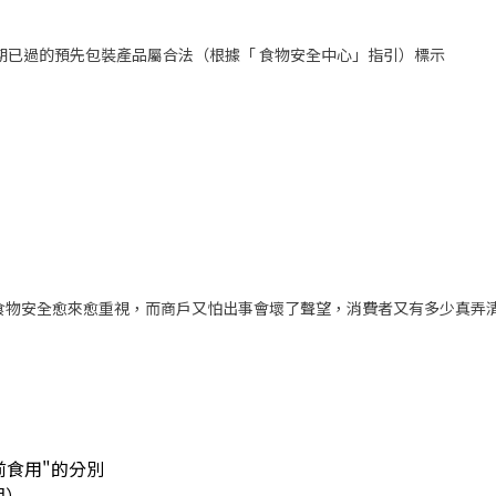
） 限期已過的預先包裝產品屬合法（根據「 食物安全中心」指引）標示
食物安全愈來愈重視，而商戶又怕出事會壞了聲望，消費者又有多少真弄
前食用"的分別
期）