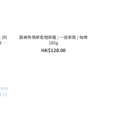
雞 (肉
甜美熱情果香橙果醬 / 一道果香 / 每樽
年 12
180g
HK$128.00