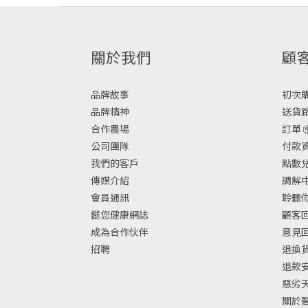
關於我們
顧
品牌故事
初次購物
品牌精神
送貨路
合作農場
訂單 
公司團隊
付款資
我們的客戶
點數兌換
傳媒介紹
調解中
會員通訊
聆聽你
餸您健康網誌
顧客回
成為合作伙伴
意見
招聘
退換
退款
惡劣
關於