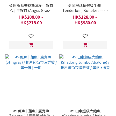
🥩 阿根廷安格斯草飼牛臀肉
🥩 阿根廷精選級牛柳 |
心 | 牛臀肉 (Angus Grass-
Tenderloin, Boneless -- 安
Fed Beef Heart of Rump) /
格斯草飼牛裡肌肉 | 肉眼
HK$208.00 ~
HK$128.00 ~
探索我們的剪裁系列 / 一件
(Angus Grass-Fed
HK$218.00
HK$980.00
380克
Tenderloin) / 探索我們的剪
裁系列 / 一件 1800克
🐟 魟魚 | 蒲魚 | 魔鬼魚
🐟 山東超級大鮑魚
(Stingray) / 楊屋道街市海鮮
(Shadong Jumbo Abalone)