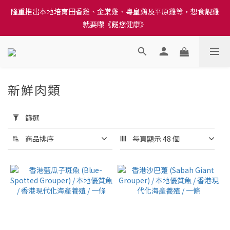
訂單結帳注意事項：送貨方法中選擇區域 - 然後當填寫地址時, 請
隆重推出本地培育田香雞、金棠雞、粵皇鷄及平原雞等，想食靚雞
小心選擇分區及區域, 因資料錯誤會影響前往結帳
就要嚟《餸您健康》
訂單結帳注意事項：送貨方法中選擇區域 - 然後當填寫地址時, 請
小心選擇分區及區域, 因資料錯誤會影響前往結帳
新鮮肉類
446 件商品
套
用
篩選
篩
選
商品排序
每頁顯示 48 個
(0/20)
價格
(HK$)
~