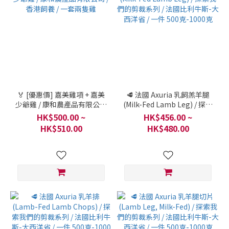
🏅 [優惠價] 嘉美雞項 + 嘉美
🥩 法國 Axuria 乳飼羔羊腿
少爺雞 / 康和農產品有限公司
(Milk-Fed Lamb Leg) / 探索
/ 香港飼養 / 一套兩隻雞
我們的剪裁系列 / 法國比利牛
HK$500.00 ~
HK$456.00 ~
斯-大西洋省 / 一件 500
HK$510.00
HK$480.00
克-1000克