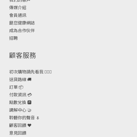
傳媒介紹
會員通訊
餸您健康網誌
成為合作伙伴
招聘
顧客服務
初次購物請先看我 🙋🏻‍♀️
送貨路線 🚚
訂單 📦
付款資訊 💳
點數兌換 🅿️
調解中心 🤝
聆聽你的聲音 🌷
顧客回饋 ❤️
意見回饋