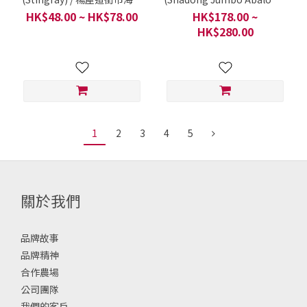
檔 / 每一份 | 一條
/ 楊屋道街市海鮮檔 / 每份 3-
HK$48.00 ~ HK$78.00
HK$178.00 ~
6隻
HK$280.00
1
2
3
4
5
關於我們
品牌故事
品牌精神
合作農場
公司團隊
我們的客戶