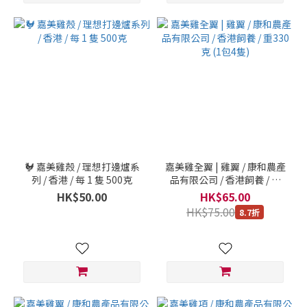
🐓 嘉美雞殼 / 理想打邊爐系
嘉美雞全翼 | 雞翼 / 康和農產
列 / 香港 / 每 1 隻 500克
品有限公司 / 香港飼養 / 重
330克 (1包4隻)
HK$50.00
HK$65.00
HK$75.00
8.7折