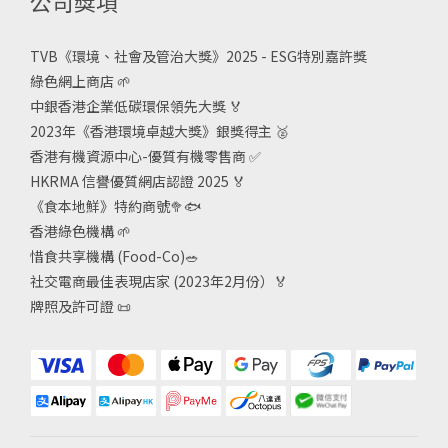
公司獎項
TVB《
環境、社會及管治大獎》2025 - ESG
特別嘉許獎
綠色網上商店
🌱
中銀香港企業低碳環保領先大獎
🏅
2023年《香港環境卓越大獎》銀獎得主
🥈
香港有機資源中心-優質有機零售商
✅
HKRMA 信譽優質網店認證 2025
🏅
《食本地鮮》特約商號
🥦🐟
香港綠色機構
🌱
惜食共享機構 (Food-Co)
🥗
社交電商最佳表現店家 (2023年2月份）🏅
牌照及許可證
📜