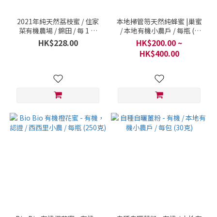
2021年純天然荔枝蜜 / 住家
本地掃管笏天然純蜂蜜 |巢蜜
菜有機農場 / 錦田 / 每 1 樽
/ 本地有機小農戶 / 每瓶 (1
500毫升
斤)
HK$228.00
HK$200.00 ~
HK$400.00