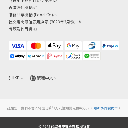
《食本地鮮》特約商號
🥦🐟
香港綠色機構
🌱
惜食共享機構 (Food-Co)
🥗
社交電商最佳表現店家 (2023年2月份）🏅
牌照及許可證
📜
$
HKD
繁體中文
提醒您，我們不會以電話或簡訊方式通知變更付款方式。
最新防詐騙提示
。
© 2023 餸您健康有機店 版權所有