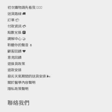
初次購物請先看我 🙋🏻‍♀️
送貨路線 🚚
訂單 📦
付款資訊 💳
點數兌換 🅿️
調解中心 🤝
聆聽你的聲音 🌷
顧客回饋 ❤️
意見回饋
退換貨政策
退款安排
惡劣天氣期間的送貨安排
🌬
關於醫學內容聲明
隱私政策聲明
聯絡我們