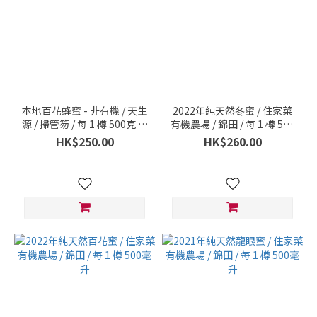
本地百花蜂蜜 - 非有機 / 天生
2022年純天然冬蜜 / 住家菜
源 / 掃管笏 / 每 1 樽 500克 (1
有機農場 / 錦田 / 每 1 樽 500
斤)
毫升
HK$250.00
HK$260.00