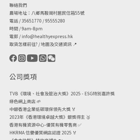
聯絡我們
農場地址：八鄉馬鞍崗村居民信箱55號
電話 / 35651770 / 95555280
時間 / 9am-8pm
電郵 /
info@healthyexpress.hk
取貨怎樣前往?
/
地圖及交通資訊
📍
公司獎項
TVB《
環境、社會及管治大獎》2025 - ESG
特別嘉許獎
綠色網上商店
🌱
中銀香港企業低碳環保領先大獎
🏅
2023年《香港環境卓越大獎》銀獎得主
🥈
香港有機資源中心-優質有機零售商
✅
HKRMA 信譽優質網店認證 2025
🏅