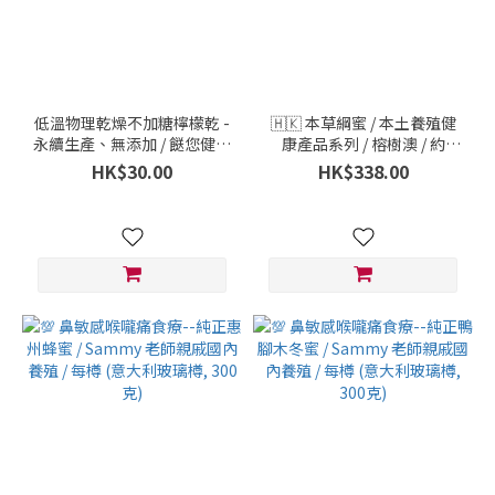
~
低溫物理乾燥不加糖檸檬乾 -
🇭🇰 本草綱蜜 / 本土養殖健
永續生產、無添加 / 餸您健康
康產品系列 / 榕樹澳 / 約
有機店 / 越南生產 / 一包 (30
650-700克
HK$30.00
HK$338.00
克）