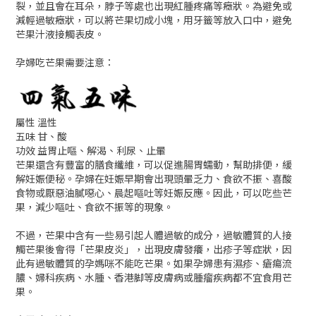
裂，並且會在耳朵，脖子等處也出現紅腫疼痛等癥狀。為避免或
減輕過敏癥狀，可以將芒果切成小塊，用牙籤等放入口中，避免
芒果汁液接觸表皮。
孕婦吃芒果需要注意：
屬性 溫性
五味 甘、酸
功效 益胃止嘔、解渴、利尿、止暈
芒果還含有豐富的膳食纖維，可以促進腸胃蠕動，幫助排便，緩
解妊娠便秘。孕婦在妊娠早期會出現頭暈乏力、食欲不振、喜酸
食物或厭惡油膩噁心、晨起嘔吐等妊娠反應。因此，可以吃些芒
果，減少嘔吐、食欲不振等的現象。
不過，芒果中含有一些易引起人體過敏的成分，過敏體質的人接
觸芒果後會得「芒果皮炎」，出現皮膚發癢，出疹子等症狀，因
此有過敏體質的孕媽咪不能吃芒果。如果孕婦患有濕疹、瘡瘍流
膿、婦科疾病、水腫、香港脚等皮膚病或腫瘤疾病都不宜食用芒
果。