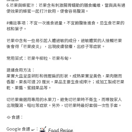
6.芒果與蜂蜜汁：芒果含有刺激腸胃蠕動的膳食纖維，當與具有通
便效果的蜂蜜一起打汁飲用，便會容易腹瀉。
#備註事項：不宜一次進食過量。不宜飽腹後進食。忌生食芒果的
核和葉子。
芒果中含有一些易引起人體過敏的成分，過敏體質的人接觸芒果
後會得「芒果皮炎」，出現皮膚發癢，出疹子等症狀。
常用菜式：芒果牛柳粒、芒果布甸。
建議食用方法：
果實大且呈歪卵形和微壓扁的形狀。成熟果實呈黃色，果肉嫩而
香甜，果長可達 20 厘米。果品主要生食或搾汁；或加工製成芒果
乾、果醬、蜜餞果品等。
切芒果需選用專用的水果刀，避免切芒果時不衛生，而導致家人
出現腹瀉、嘔吐等症狀。另外，切芒果時最好套個一次性手套。
🥘 食譜：
Google 食譜 🍳：