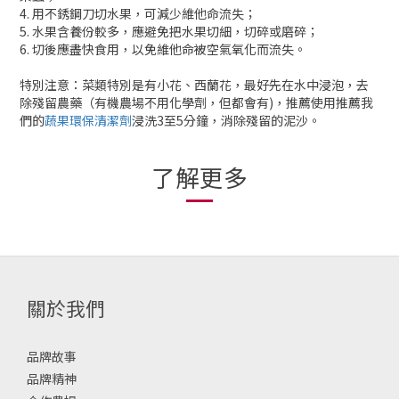
4. 用不銹鋼刀切水果，可減少維他命流失；
5. 水果含養份較多，應避免把水果切細，切碎或磨碎；
6. 切後應盡快食用，以免維他命被空氣氧化而流失。
特別注意：菜類特別是有小花、西蘭花，最好先在水中浸泡，去
除殘留農藥（有機農場不用化學劑，但都會有)，推薦使用推薦我
們的
蔬果環保清潔劑
浸洗3至5分鐘，消除殘留的泥沙。
了解更多
關於我們
品牌故事
品牌精神