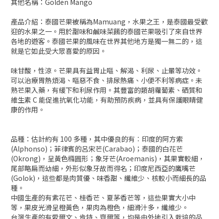
其他名稱：Golden Mango
產品介紹：泰國芒果被稱為Mamuang，水果之王，是泰國最受歡
迎的水果之一。用於甜味和鹹味菜餚的泰國芒果吸引了來自世界
各地的遊客。泰國芒果的風味在世界其他地方是獨一無二的，這
就是它如此受大眾喜愛的原因。
味甘酸，性涼。芒果具有益胃止嘔、解渴、利尿、止暈等功效。
可以治療胃熱煩渴、嘔惡不食、排尿熱痛、小便不利等病症。未
熟芒果入藥，有緩下和利尿作用。其豐富的類胡蘿蔔素、硒質和
維生素 C 能促進抗氧化功能，有助預防疾病，並具有保護眼睛健
康的作用。
品種：估計約有 100 多種，其中優良的有︰印度的阿方索
(Alphonso)；菲律賓的呂宋芒(Carabao)；泰國的白花芒
(Okrong)，呈黃色橢圓形；象牙芒(Aroemanis)，其果實較細，
尾部略扁而幼細，外形似象牙故而得名；印度尼西亞的鷹嘴芒
(Golok)，這些都是肉質優、味香甜、纖維少、核較小而細長的品
種。
中國生產的有紫花芒、桂香芒、夏茅香芒等，這些果實大小中
等，果皮光滑呈橙黃色，果肉為橙色，細滑汁多，纖維少。
台灣生產的有愛爾文、肯特、齊爾等，均是由外地引入栽培的品