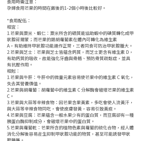
食用時需注意：
孕婦食用芒果的時間在飯後的1-2個小時後比較好。
*食用配伍：
相宜：
1.芒果與粟米、蝦仁：粟米所含的硒質能協助蝦中的碘質轉化成甲
狀腺荷爾蒙；而芒果的類胡蘿蔔素在體內可轉化為維生素
A，有助維持甲狀腺功能運作正常，三者同食可防治甲狀腺腫大。
2.芒果與芝士：芒果與芝士皆蘊含鈣質，而芝士更含有維生素 D，
有助鈣質的吸收，故能強化牙齒與骨骼、預防骨質疏鬆症，並具
有抗壓作用。
相尅：
1.芒果與牛肝：牛肝中的微量元素容易使芒果中的維生素 C 氧化，
失去其營養價值。
2.芒果與胡蘿蔔：胡蘿蔔中的維生素 C 分解酶會破壞芒果的維生素
C。
3.芒果與大蒜等辛辣食物：因芒果含果黃素，多吃會使人流黃汗，
與大蒜等辛辣食物同吃，會使皮膚發黃，容易引致黃疸。
4.芒果與豆腐：芒果蘊含一般水果少有的蛋白質，而豆腐卻有一種
胰蛋白酶抑制成分，會破壞芒果中的蛋白質。
5.芒果與蘿蔔乾：芒果所含的植物色素與蘿蔔的硫化合物，經人體
消化分解後容易産生抑制甲狀腺功能的物質，甚至可能誘發甲狀
腺腫脹。