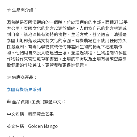
🌱 生產商介紹：
湄曾縣是泰國清邁府的一個縣。位於清邁府的南部。面積2713平
方公里。泰國文化的北方起源於蘭納，人們為自己的北方根源感
到自豪。該地區擁有獨特的食物、生活方式，甚至語言。清邁是
泰國山地部落及其獨特文化的家園。有機農場在不使用任何持久
性殺蟲劑、有毒化學物質或任何轉基因生物的情況下種植農作
物。他們用自然投入物建造土壤，並通過耕種、生物控制和多種
作物輪作來管理雜草和害蟲。土壤的平衡以及土壤有機碳密度導
致健康的作物美味、更營養和更促進健康。
🌱 供應商產品：
泰國有機蔬果系列
🛍 產品資訊 (主要) (繁體中文)：
中文名稱：泰國黃金芒果
英文名稱：Golden Mango