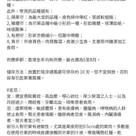
種。
此外，常見的品種還有：
1, 蘋果芒：為最大型的品種，皮色綠中帶紅，質感較粗糙；
2, 豬腰芒：為芒果品種中最小形的一種，形如豬腰，核薄如紙，
味道甜美；
3, 枇杷芒：形狀亦頗細小，但甜中帶酸；
4, 青芒：外皮青色，肉質酸澀，故甚少生食，主要用作糖漬加工
食用。
供應季節：香港全年均有供應，最合適為5至8月。
儲存方法：放置於陰涼通風處可保存約 10 天，但不宜倒放，否則
容易引起果實腐爛。
#宜忌：
宜：適宜患眩暈症、高血壓、噁心欲吐、尿少尿澀之人士，以及
月經過少、閉經者、牙齦出血、咳嗽患者食用。
忌：虛寒咳嗽、敏感體質，患有皮膚病、腫瘤病、哮喘病的人群
禁止食用。腎炎患者慎服。糖尿病者忌食。風濕病、內臟潰瘍
者、發炎者宜少吃。
部分人對芒果有過敏性，尤其是果皮附近0.5cm處的果肉。多數是
在使用芒果的時候皮膚接觸到芒果的汁液，導致嘴唇紅腫，乾