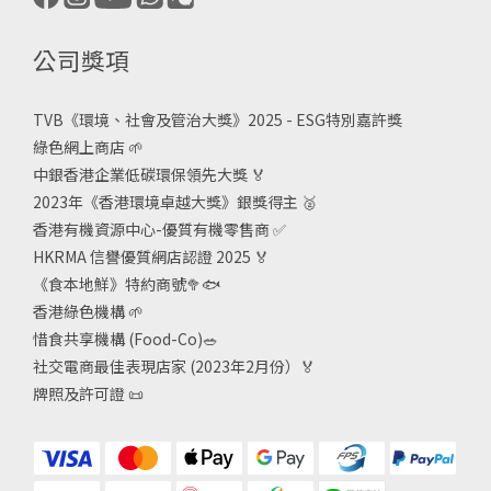
公司獎項
TVB《
環境、社會及管治大獎》2025 - ESG
特別嘉許獎
綠色網上商店
🌱
中銀香港企業低碳環保領先大獎
🏅
2023年《香港環境卓越大獎》銀獎得主
🥈
香港有機資源中心-優質有機零售商
✅
HKRMA 信譽優質網店認證 2025
🏅
《食本地鮮》特約商號
🥦🐟
香港綠色機構
🌱
惜食共享機構 (Food-Co)
🥗
社交電商最佳表現店家 (2023年2月份）🏅
牌照及許可證
📜