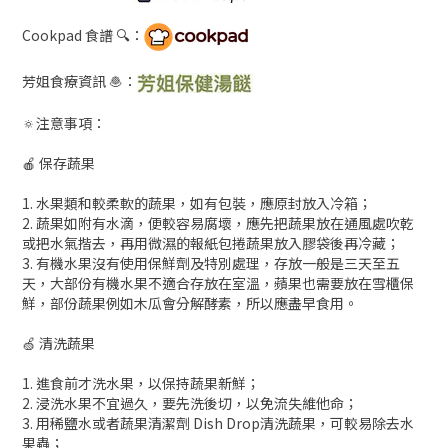
Cookpad 食譜 🔍：
芳姐食療資訊 🧆：
🔅注意事項：
🍎 保存蔬果
1. 水果類和較柔軟的蔬果，如有包裝，應原封放入冷箱；
2. 蔬果如附有水滴，便較容易腐壞，應先把蔬果放在通風處吹乾
或把水氣揩去，再用微濕的報紙包捲蔬果放入膠袋後再冷藏；
3. 有機水果沒有使用保鮮劑及特別處理，存放一般是三天至五
天，大部份有機水果不適合存放在室溫，蘋果也需要放在雪櫃保
鮮，部份蔬果例如木瓜會分解酵素，所以應盡早食用。
🍏 清洗蔬果
1. 進食前才洗水果，以保持蔬果新鮮；
2. 浸洗水果不宜過久，要先洗後切，以免流失維他命；
3. 用稀鹽水或者蔬果清潔劑 Dish Drop清洗蔬果，可較易除去水
果蟲；