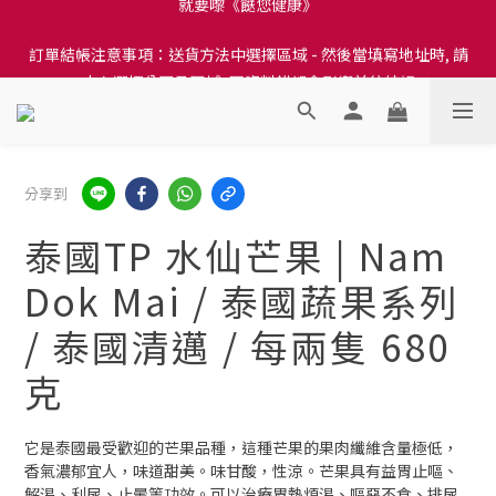
訂單結帳注意事項：送貨方法中選擇區域 - 然後當填寫地址時, 請
訂單結帳注意事項：送貨方法中選擇區域 - 然後當填寫地址時, 請
小心選擇分區及區域, 因資料錯誤會影響前往結帳
小心選擇分區及區域, 因資料錯誤會影響前往結帳
隆重推出本地培育田香雞、金棠雞、粵皇鷄及平原雞等，想食靚雞
就要嚟《餸您健康》
訂單結帳注意事項：送貨方法中選擇區域 - 然後當填寫地址時, 請
分享到
小心選擇分區及區域, 因資料錯誤會影響前往結帳
泰國TP 水仙芒果 | Nam
Dok Mai / 泰國蔬果系列
/ 泰國清邁 / 每兩隻 680
克
它是泰國最受歡迎的芒果品種，這種芒果的果肉纖維含量極低，
香氣濃郁宜人，味道甜美。味甘酸，性涼。芒果具有益胃止嘔、
解渴、利尿、止暈等功效。可以治療胃熱煩渴、嘔惡不食、排尿