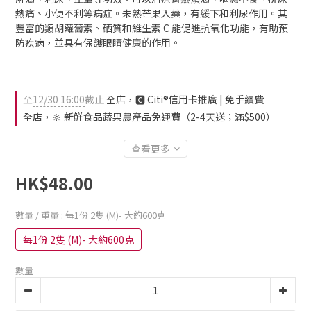
熱痛、小便不利等病症。未熟芒果入藥，有緩下和利尿作用。其
豐富的類胡蘿蔔素、硒質和維生素 C 能促進抗氧化功能，有助預
防疾病，並具有保護眼睛健康的作用。
至
12/30 16:00
截止
全店，🅲 Citi®信用卡推廣 | 免手續費
全店，🔆 新鮮食品蔬果農產品免運費（2-4天送；滿$500）
查看更多
HK$48.00
數量 / 重量
: 每1份 2隻 (M)- 大約600克
每1份 2隻 (M)- 大約600克
數量