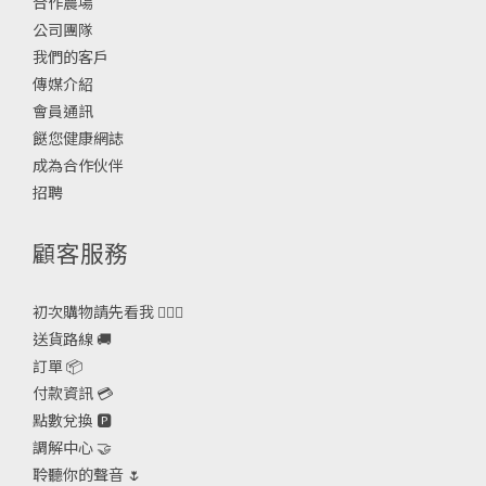
合作農場
公司團隊
我們的客戶
傳媒介紹
會員通訊
餸您健康網誌
成為合作伙伴
招聘
顧客服務
初次購物請先看我 🙋🏻‍♀️
送貨路線 🚚
訂單 📦
付款資訊 💳
點數兌換 🅿️
調解中心 🤝
聆聽你的聲音 🌷