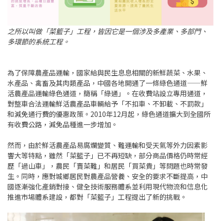
之所以叫做「菜籃子」工程，皆因它是一個涉及多產業、多部門、
多環節的系統工程。
為了保障農產品運輸，國家給與民生息息相關的新鮮蔬菜、水果、
水產品、禽畜及其肉類產品，中國各地開通了一條綠色通道——鮮
活農產品運輸綠色通道，簡稱「綠通」。在收費站設立專用通道，
對整車合法運輸鮮活農產品車輛給予「不扣車、不卸載、不罰款」
和減免通行費的優惠政策。2010年12月起，綠色通道擴大到全國所
有收費公路，減免品種進一步增加。
然而，由於鮮活農產品易腐爛變質、難運輸和受天氣等外力因素影
響大等特點，雖然「菜籃子」已不再短缺，部分商品價格仍時常經
歷「過山車」，農民「賣菜難」和居民「買菜貴」等問題也時常發
生。同時，應對城鄉居民對農產品營養、安全的要求不斷提高，中
國逐漸強化產銷對接、健全技術服務體系並利用現代物流和信息化
推進市場體系建設，都對「菜籃子」工程提出了新的挑戰。