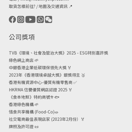
取貨怎樣前往?
/
地圖及交通資訊
📍
公司獎項
TVB《
環境、社會及管治大獎》2025 - ESG
特別嘉許獎
綠色網上商店
🌱
中銀香港企業低碳環保領先大獎
🏅
2023年《香港環境卓越大獎》銀獎得主
🥈
香港有機資源中心-優質有機零售商
✅
HKRMA 信譽優質網店認證 2025
🏅
《食本地鮮》特約商號
🥦🐟
香港綠色機構
🌱
惜食共享機構 (Food-Co)
🥗
社交電商最佳表現店家 (2023年2月份）🏅
牌照及許可證
📜