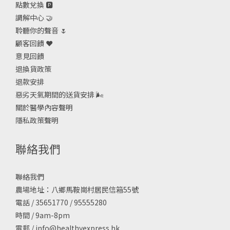
點數兌換 🅿️
調解中心 🤝
聆聽你的聲音 🌷
顧客回饋 ❤️
意見回饋
退換貨政策
退款安排
惡劣天氣期間的送貨安排
🌬
關於醫學內容聲明
隱私政策聲明
聯絡我們
聯絡我們
農場地址：八鄉馬鞍崗村居民信箱55號
電話 / 35651770 / 95555280
時間 / 9am-8pm
電郵 /
info@healthyexpress.hk