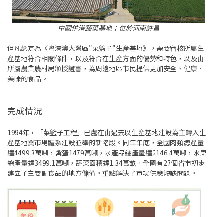
中國供港蔬菜基地；位於河南許昌
但凡認定為《粵港澳大灣區"菜籃子"生產基地》，需要審核所屬生
產基地符合相關條件，以及符合在生產方面的優勢和特色，以及由
所屬農業農村局頒授證書，為周邊地區市民提供更加安全、健康、
美味的食品。
完成情況
1994年，「菜籃子工程」已處在由過去以生產基地建設為主轉入生
產基地與市場體系建設並舉的新階段。同年年底，全國肉類總產量
達4499.3萬噸，禽蛋1479萬噸，水產品總產量達2146.4萬噸，水果
總產量達3499.1萬噸，蔬菜面積達1.34萬畝。全國有27個省市初步
建立了主要副食品的地方儲備。重點解決了市場供應短缺問題。