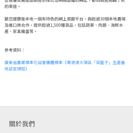
促進優質農產品銷售對接以及網絡直播的興起，都為銷售開闢了新
的渠道。
餸您健康是本地一個有特色的網上買餸平台，與超過30個本地農場
及進口商合作，提供超過1,500種貨品，包括蔬果、肉類、海鮮水
產、家禽雞蛋等。
參考資料：
廣東省農業標準化協會團體標準《粵港澳大灣區「菜籃子」生產基
地認定規程》
關於我們