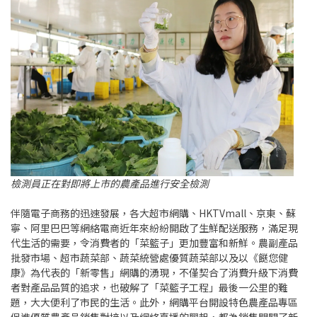
檢測員正在對即將上市的農產品進行安全檢測
伴隨電子商務的迅速發展，各大超市網購、HKTVmall、京東、蘇
寧、阿里巴巴等網絡電商近年來紛紛開啟了生鮮配送服務，滿足現
代生活的需要，令消費者的「菜籃子」更加豐富和新鮮。農副產品
批發市場、超市蔬菜部、蔬菜統營處優質蔬菜部以及以《餸您健
康》為代表的「新零售」網購的湧現，不僅契合了消費升級下消費
者對產品品質的追求，也破解了「菜籃子工程」最後一公里的難
題，大大便利了市民的生活。此外，網購平台開設特色農產品專區