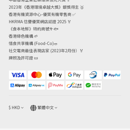
2023年《香港環境卓越大獎》銀獎得主
🥈
香港有機資源中心-優質有機零售商
✅
HKRMA 信譽優質網店認證 2025
🏅
《食本地鮮》特約商號
🥦🐟
香港綠色機構
🌱
惜食共享機構 (Food-Co)
🥗
社交電商最佳表現店家 (2023年2月份）🏅
牌照及許可證
📜
$
HKD
繁體中文