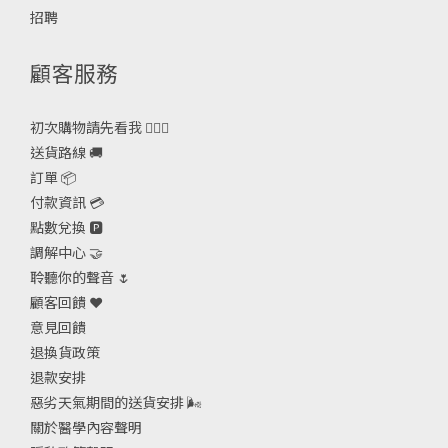
招聘
顧客服務
初次購物請先看我 🙋🏻‍♀️
送貨路線 🚚
訂單 📦
付款資訊 💳
點數兌換 🅿️
調解中心 🤝
聆聽你的聲音 🌷
顧客回饋 ❤️
意見回饋
退換貨政策
退款安排
惡劣天氣期間的送貨安排
🌬
關於醫學內容聲明