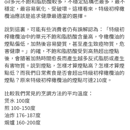
oil多元不飽和脂肪酸較多，不穩定結構也最多，最不
穩定，最容易氧化、受破壞。這樣看來，特級初榨橄
欖油應該是追求健康最適當的選擇。
說到這裏，可能有些消費者仍有誤解認為：「特級初
榨橄欖油中的單元不飽和脂肪酸含量高，令橄欖油的
煙點偏低，加熱後容易變質，甚至產生致癌物質，危
害健康。」的確，不飽和脂肪酸受到高熱超出煙點
後，會隨著加熱時間愈長而產生越多反式脂肪或產生
有害物質。説到煙點，怎樣才算煙點高？怎樣才算煙
點低？而我們日常煮食是否會超出特級初榨橄欖油的
煙點？原來特級初榨橄欖油的煙點可達210度。
比較我們常見的烹調方法的平均溫度：
煲水 100度
煎 100-150度
油炸 176-187度
焗爐 160-200度