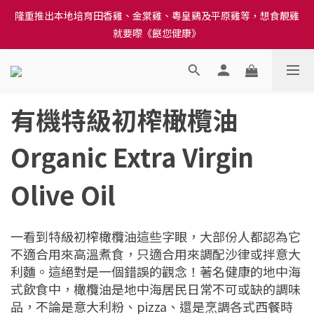
隆重推出本地培育田香雞、金棠雞、粵皇鷄及平原雞等，想食靚雞
訂單結帳注意事項：送貨方法中選擇區域 - 然後當填寫地址時, 請
就要嚟《餸您健康》
小心選擇分區及區域, 因資料錯誤會影響前往結帳
訂單結帳注意事項：送貨方法中選擇區域 - 然後當填寫地址時, 請
小心選擇分區及區域, 因資料錯誤會影響前往結帳
有機特級初榨橄欖油
Organic Extra Virgin
Olive Oil
一看到特級初榨橄欖油這些字眼，大部份人都認為它
不適合用來高溫煮食，只適合用來調配沙律或拌意大
利麵。這絕對是一個錯誤的觀念！著名健康的地中海
式飲食中，橄欖油是地中海居民日常不可或缺的調味
品，不論是意大利粉、pizza、還是烹調各式西餐時