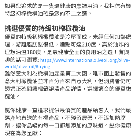
如果您追求的是一隻最健康的烹調用油，我相信有機
特級初榨橄欖油確是您的不二之選。
挑選優質的特級初榨橄欖油
優質的特級初榨橄欖油是冷壓而成，未經任何加熱處
理，游離脂肪酸很低，煙點可達210度，高於油炸的
理想油溫180度，是最健康全面的食用油之選！有興
趣的話可瀏覽:
https://www.internationaloliveoil.org/olive-
world/olive-oil/#frying
雖然意大利為橄欖油產量第二大國，唯市面上發售的
意大利橄欖油並非百分百來自意大利，但消費者仍可
透過正確閱讀標籖認清產品詳情，選擇適合的優質橄
欖油。
餸你健康一直追求提供最優質的產品給客人，我們嚴
選產地直送的有機產品，不殘留農藥，不添加防腐
劑，讓你品嚐的每一口都無添加的原味道。餸你健康
現在為您呈獻：