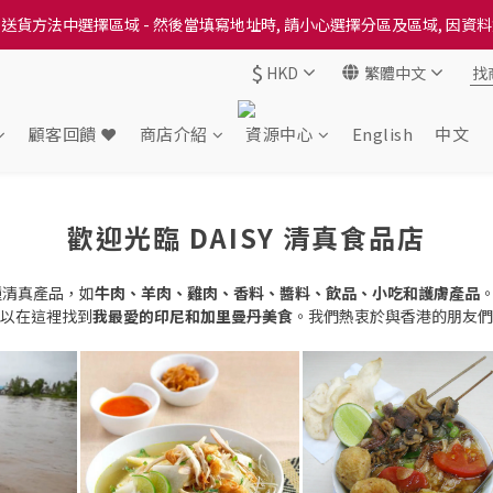
送貨方法中選擇區域 - 然後當填寫地址時, 請小心選擇分區及區域, 因資
送貨方法中選擇區域 - 然後當填寫地址時, 請小心選擇分區及區域, 因資
$
HKD
繁體中文
出本地培育田香雞、金棠雞、粵皇鷄及平原雞等，想食靚雞就要嚟《餸您
送貨方法中選擇區域 - 然後當填寫地址時, 請小心選擇分區及區域, 因資
顧客回饋 ❤️
商店介紹
資源中心
English
中文
歡迎光臨 DAISY 清真食品店
各種清真產品，如
牛肉、羊肉、雞肉、香料、醬料
、飲品、
小吃
和護膚產品
以在這裡找到
我最愛的印尼和加里曼丹美食
。我們熱衷於與香港的朋友