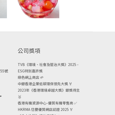
公司獎項
TVB《
環境、社會及管治大獎》2025 -
55號
ESG
特別嘉許獎
綠色網上商店
🌱
中銀香港企業低碳環保領先大獎
🏅
2023年《香港環境卓越大獎》銀獎得主

🥈
香港有機資源中心-優質有機零售商
✅
HKRMA 信譽優質網店認證 2025
🏅