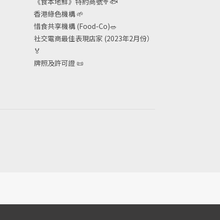
《食本地鮮》特約商號
🥦🐟
香港綠色機構
🌱
惜食共享機構 (Food-Co)
🥗
社交電商最佳表現店家 (2023年2月份）
🏅
牌照及許可證
📜