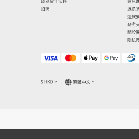
成為合作伙伴
意見
招聘
退換
退款
惡劣
關於
隱私
$
HKD
繁體中文