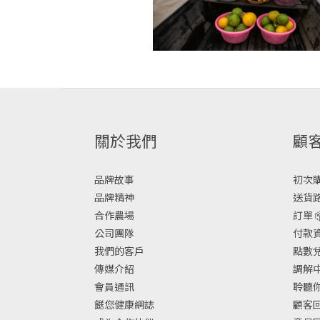
關於我們
顧
品牌故事
初次購物
品牌精神
送貨路
合作農場
訂單 
公司團隊
付款資
我們的客戶
點數兌換
傳媒介紹
調解中
會員通訊
聆聽你
餸您健康網誌
顧客回