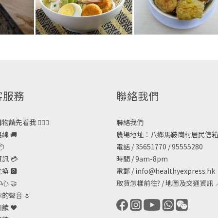
客服務
聯絡我們
請先看我 🙋🏻‍♀️
聯絡我們
線 🚚
農場地址：八鄉馬鞍崗村居民信箱

電話 / 35651770 / 95555280
訊 💳
時間 / 9am-8pm
 🅿️
電郵 /
info@healthyexpress.hk
心 🤝
取貨怎樣前往?
/
地圖及交通資訊

的聲音 🌷
饋 ❤️