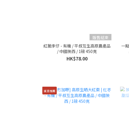
販售結束
紅脆李仔 - 有機 / 平叔互生高原農產品
一點
/ 中國陝西 / 1磅 450克
HK$78.00
誠意推薦