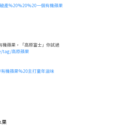
68/千萬富豪破產%20%20%20一個有機蘋果
有機蘋果，「高原富士」你試過
ure/tag/高原蘋果
/1607752/有機蘋果%20主打童年滋味
水果