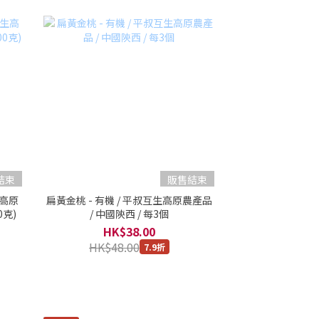
結束
販售結束
生高原
扁黃金桃 - 有機 / 平叔互生高原農產品
0克)
/ 中國陝西 / 每3個
HK$38.00
HK$48.00
7.9折