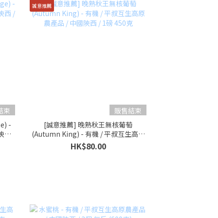
誠意推薦
結束
販售結束
) -
[誠意推薦] 晚熟秋王無核葡萄
西 /
(Autumn King) - 有機 / 平叔互生高原
農產品 / 中國陝西 / 1磅 450克
HK$80.00