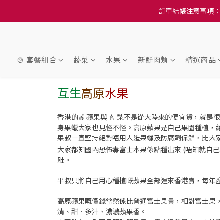
訂單結帳注意事項：
訂單結帳注意事項：
隆重推
訂單結帳注意事項：
🍲 套餐組合
蔬菜
水果
新鮮肉類
精選商品
互生
高原
水果
香港的🍎 蘋果與 🍐 梨不是從大陸來的便宜貨，就
身果蠟大家也見怪不怪。高原蘋果是自己果園種植，
果叔一直堅持絕對唔用人造果蠟及防腐劑保鮮，比大
大家都知國內恐怖毒富士本果係點種出來 (唔知就自己上
肚。
平叔只將自己用心種植嘅蘋果全部運來香港賣，每年
高原蘋果嘅價錢當然係比普通富士果貴，相對富士果，
清、甜、多汁、濃濃蘋果香。