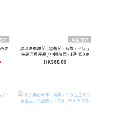
結束
販售結束
陝西高
黑珍珠車厘茄 | 黑蕃茄 - 有機 / 平叔互
生高原農產品 / 中國陝西 / 1磅 450克
0
HK$68.00