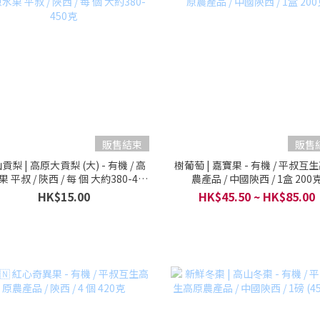
販售結束
販售
貢梨 | 高原大貢梨 (大) - 有機 / 高
樹葡萄 | 嘉寶果 - 有機 / 平叔互
 平叔 / 陜西 / 每 個 大約380-450
農產品 / 中國陝西 / 1盒 200
克
HK$15.00
HK$45.50 ~ HK$85.00