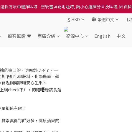
送貨方法中選擇區域 - 然後當填寫地址時, 請小心選擇分區及區域, 因資
送貨方法中選擇區域 - 然後當填寫地址時, 請小心選擇分區及區域, 因資
$
HKD
繁體中文
出本地培育田香雞、金棠雞、粵皇鷄及平原雞等，想食靚雞就要嚟《餸您
送貨方法中選擇區域 - 然後當填寫地址時, 請小心選擇分區及區域, 因資
顧客回饋 ❤️
商店介紹
資源中心
English
中文
是很遠的進口的，防腐劑少不了，一
絕對唔用化學肥料、化學農藥、蘋
家食返個健康嘅安心生果。
唔
網check下），的確
應該食落
產量都係有限！
質素真係"掙"好多，高原蘋果的