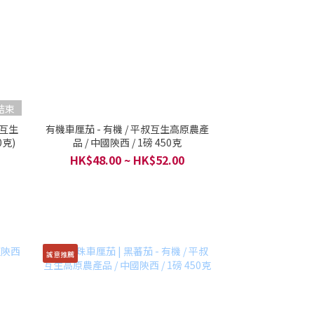
結束
叔互生
有機車厘茄 - 有機 / 平叔互生高原農產
0克)
品 / 中國陝西 / 1磅 450克
HK$48.00 ~ HK$52.00
誠意推薦