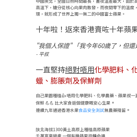
中國陝北，全國日照時間最長，晝夜溫差最大，由於
高溫下，糖分從核心向果肉散發，而夜間零下的溫度
環，就形成了世界上獨一無二的中國富士蘋果。
十年啦！返來香港賣咗十年蘋
"我個人保證" 「我今年60歲了，但
- 平叔
一直堅持
絕對唔用
化學肥料、
蠟、膨脹劑及保鮮劑
自己果園種植👍 唔用化學肥料、化學農藥、蘋果叔
。
保鮮 💪💪 比大家食返個健康嘅安心生果
。
連續九年通過香港水果
食品安全測試
無農藥殘留
陕北海拔1300黃土高原上種植高原蘋果
千萬富豪破產 一個有機蘋果扭轉命運