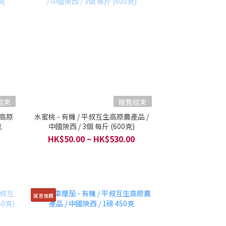
結束
販售結束
生高原
水蜜桃 - 有機 / 平叔互生高原農產品 /
克
中國陝西 / 3個 每斤 (600克)
HK$50.00 ~ HK$530.00
誠意推薦