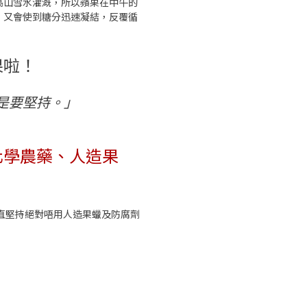
高山雪水灌溉，所以蘋果在中午的
，又會使到糖分迅速凝結，反覆循
果啦！
還是要堅持。」
化學農藥、人造果
一直堅持絕對唔用人造果蠟及防腐劑