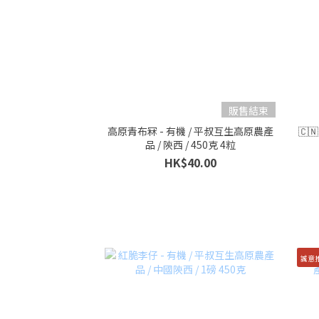
販售結束
高原青布冧 - 有機 / 平叔互生高原農產
🇨
品 / 陝西 / 450克 4粒
HK$40.00
誠意