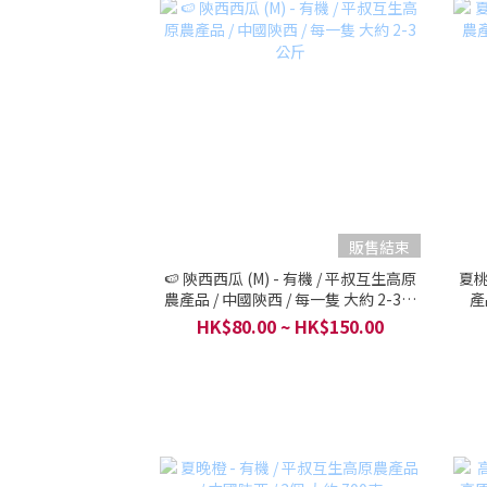
販售結束
🍉 陝西西瓜 (M) - 有機 / 平叔互生高原
夏桃
農產品 / 中國陝西 / 每一隻 大約 2-3公
產
斤
HK$80.00 ~ HK$150.00