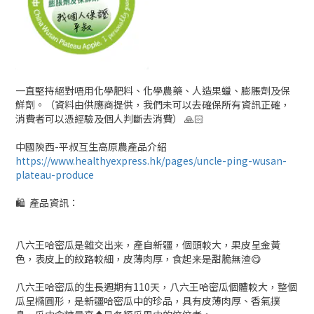
一直堅持絕對唔用化學肥料、化學農藥、人造果蠟、膨脹劑及保
鮮劑。（資料由供應商提供，我們未可以去確保所有資訊正確，
消費者可以憑經驗及個人判斷去消費） 🙏🏻
中國陝西-平叔互生高原農產品介紹
https://www.healthyexpress.hk/pages/uncle-ping-wusan-
plateau-produce
🛍 產品資訊：
八六王哈密瓜是雜交出来，產自新疆，個頭較大，果皮呈金黃
色，表皮上的紋路較細，皮薄肉厚，食起来是甜脆無渣😋
八六王哈密瓜的生長週期有110天，八六王哈密瓜個體較大，整個
瓜呈橢圓形，是新疆哈密瓜中的珍品，具有皮薄肉厚、香氣撲