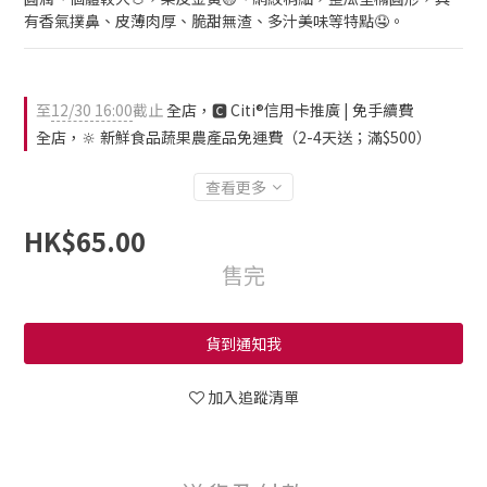
有香氣撲鼻、皮薄肉厚、脆甜無渣、多汁美味等特點🤤。
至
12/30 16:00
截止
全店，🅲 Citi®信用卡推廣 | 免手續費
全店，🔆 新鮮食品蔬果農產品免運費（2-4天送；滿$500）
查看更多
HK$65.00
售完
貨到通知我
加入追蹤清單