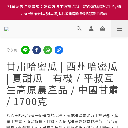
訂單結帳注意事項：送貨方法中選擇區域 - 然後當填寫地址時, 請
訂單結帳注意事項：送貨方法中選擇區域 - 然後當填寫地址時, 請
小心選擇分區及區域, 因資料錯誤會影響前往結帳
小心選擇分區及區域, 因資料錯誤會影響前往結帳
隆重推出本地培育田香雞、金棠雞、粵皇鷄及平原雞等，想食靚雞
就要嚟《餸您健康》
訂單結帳注意事項：送貨方法中選擇區域 - 然後當填寫地址時, 請
分享到
小心選擇分區及區域, 因資料錯誤會影響前往結帳
甘肅哈密瓜 | 西州哈密瓜
| 夏甜瓜 - 有機 / 平叔互
生高原農產品 / 中國甘肅
/ 1700克
八六王哈密瓜是一個優良的品種，抗病和蟲害能力比較好🌏，產
量比較高，所以新疆、甘肅、內蒙古和寧夏都有栽種👍。瓜瓜頭
圓潤、個體較大🍈，果皮金黃🟡、網紋稍細，整瓜呈橢圓形，具