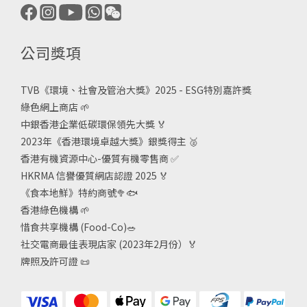
公司獎項
TVB《
環境、社會及管治大獎》2025 - ESG
特別嘉許獎
綠色網上商店
🌱
中銀香港企業低碳環保領先大獎
🏅
2023年《香港環境卓越大獎》銀獎得主
🥈
香港有機資源中心-優質有機零售商
✅
HKRMA 信譽優質網店認證 2025
🏅
《食本地鮮》特約商號
🥦🐟
香港綠色機構
🌱
惜食共享機構 (Food-Co)
🥗
社交電商最佳表現店家 (2023年2月份）🏅
牌照及許可證
📜