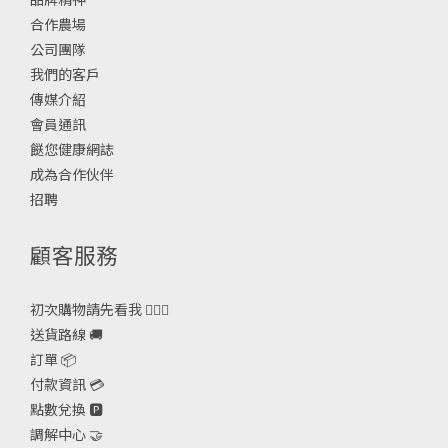
合作農場
公司團隊
我們的客戶
傳媒介紹
會員通訊
餸您健康網誌
成為合作伙伴
招聘
顧客服務
初次購物請先看我 🙋🏻‍♀️
送貨路線 🚚
訂單 📦
付款資訊 💳
點數兌換 🅿️
調解中心 🤝