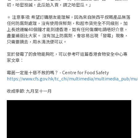
初，哈密投誠，此瓜始入貢，謂之哈密瓜。」
🔅 注意事項: 希望訂購朋友能理解，因為來自陝西平叔嘅產品無落
任何防腐劑處理，沒有使用保鮮劑，和超市貨完全不同級別，加
上長途運輸40個鐘才能到達香港，如有任何傷爛咗請唔好介意，
盡量補返比大家。 沒有加上防腐劑，會容易出現「發霉」現象，
只需要摘去，用水清洗便可以。
至於發霉了的食物能夠吃，可以參考吓這篇香港食物安全中心專
家文章：
霉菌一定是十惡不赦的嗎？ - Centre for Food Safety
https://www.cfs.gov.hk/tc_chi/multimedia/multimedia_pub/mu
收成季節: 九月至十一月