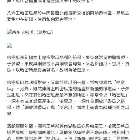
鼻、瓜中含糖量高⬆️是各類瓜果中的佼佼者。
八六王哈密瓜產於中國最西北俄羅斯交接的阿勒泰地區，產地主
要集中在新疆、甘肅和內蒙古等地。
哈密瓜是新疆本土諸多甜瓜品種的統稱，果型通常呈現橄欖型、
子彈型，果皮具網紋或不具網紋者均有，又名新疆瓜、雪瓜、貢
瓜，以哈密所產最為著名，故稱為哈密瓜。
哈密瓜因為味道甜美，又屬於蜜瓜的一種，常被誤寫為「哈蜜
瓜」。另外，雖然傳統上哈密瓜指的是產於新疆的橄欖型、子彈
型甜瓜；然在其他哈密瓜產量不豐的地區，亦常會以「哈密瓜」
一詞本身或其誤寫產生之「哈蜜瓜」一詞作為網紋洋香瓜之俗
稱，然「網紋洋香瓜」與「哈密瓜」實際上確實為兩種不同之瓜
果。
清朝康熙年間，鄯善王將鄯善東湖甜瓜送畀哈密王。哈密王將瓜
送畀康熙。康熙問叫做乜，班伺使話係哈密王送來嘅，唔知叫乜
名。康熙就起名做「哈密瓜」。清《新疆回部志》雲：「自康熙