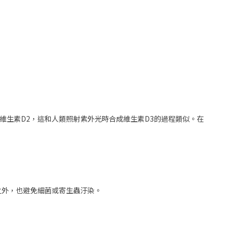
維生素D2，這和人類照射紫外光時合成維生素D3的過程類似。在
之外，也避免細菌或寄生蟲汙染。