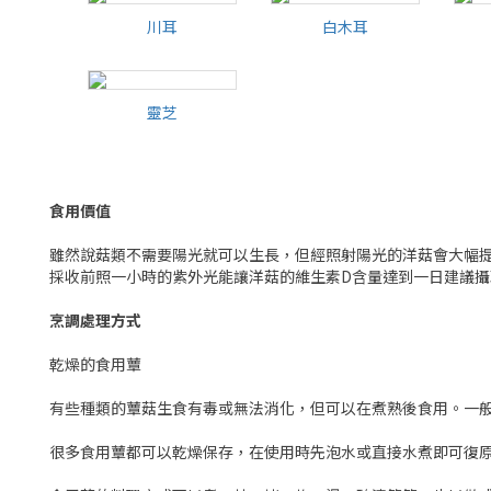
川耳
白木耳
川耳
白木耳
靈芝
靈芝
食用價值
雖然說菇類不需要陽光就可以生長，但經照射陽光的洋菇會大幅提
採收前照一小時的紫外光能讓洋菇的維生素D含量達到一日建議攝
烹調處理方式
乾燥的食用蕈
有些種類的蕈菇生食有毒或無法消化，但可以在煮熟後食用。一
很多食用蕈都可以乾燥保存，在使用時先泡水或直接水煮即可復