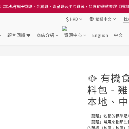
送貨方法中選擇區域 - 然後當填寫地址時, 請小心選擇分區及區域, 因資
送貨方法中選擇區域 - 然後當填寫地址時, 請小心選擇分區及區域, 因資
$
HKD
繁體中文
顧客回饋 ❤️
商店介紹
資源中心
English
中文
🥘 有
料包 - 
本地、中
「蘑菇」名稱的標準是
「蘑菇」常用來指那些
的菌褶（片層、片層）