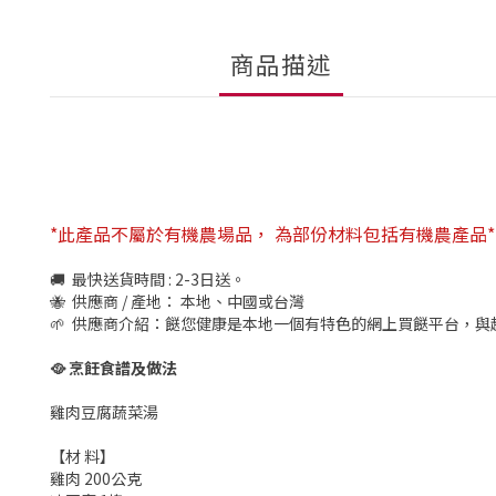
商品描述
*此產品不屬於有機農場品， 為部份材料包括有機農產品*
🚚 最快送貨時間 : 2-3日送。
🐝 供應商 / 產地： 本地、中國或台灣
🌱 供應商介紹：餸您健康是本地一個有特色的網上買餸平台，與
🥘
烹飪食譜及做法
雞肉豆腐蔬菜湯
【材 料】
雞肉 200公克