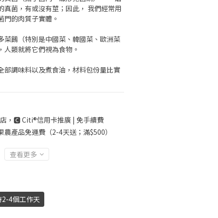
的真菌，有或沒有莖；因此， 我們經常用
菌門的肉質子實體。
多菜餚（特別是中國菜、韓國菜、歐洲菜 
，人類就將它們視為食物。
全部調味料以及煮食油，材料包份量比實
店，🅲 Citi®信用卡推廣 | 免手續費
果農產品免運費（2-4天送；滿$500）
查看更多
2-4個工作天