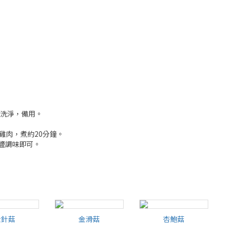
菇洗淨，備用。
的雞肉，煮約20分鐘。
入鹽調味即可。
金針菇
金滑菇
杏鮑菇