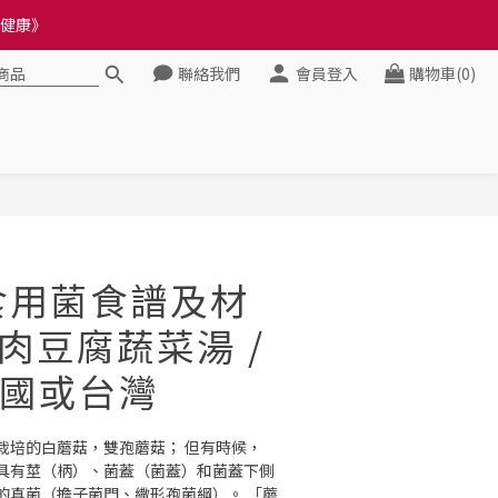
料錯誤會影響前往結帳
料錯誤會影響前往結帳
聯絡我們
會員登入
購物車(0)
立即購買
機食用菌食譜及材
雞肉豆腐蔬菜湯 /
國或台灣
栽培的白蘑菇，雙孢蘑菇； 但有時候，
具有莖（柄）、菌蓋（菌蓋）和菌蓋下側
的真菌（擔子菌門、繖形孢菌綱）。 「蘑