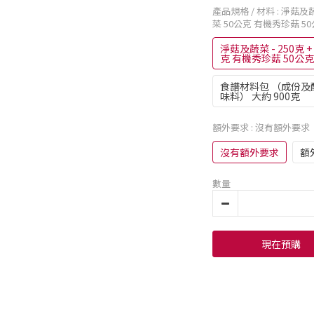
產品規格 / 材料
: 淨菇及蔬
菜 50公克 有機秀珍菇 50
淨菇及蔬菜 - 250克 
克 有機秀珍菇 50公克
食譜材料包 （成份及
味料） 大約 900克
額外要求
: 沒有額外要求
沒有額外要求
額
數量
現在預購