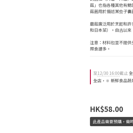
菇」也指各種其他有鰓
菇菌用於描述某些子囊
蘑菇廣泛用於烹飪和許
和日本菜）。自古以來
注意：材料包並不提供
際食譜多。
至
12/30 16:00
截止
全
全店，🔆 新鮮食品蔬
HK$58.00
此產品需要預購，需時