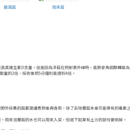
鹿茸菇
雨來菇
鹿茸菇
雨來菇
高其維生素D含量。這是因為洋菇在照射紫外線時，能將麥角固醇轉換為
取量的2倍，採收後照5分鐘則能達到4倍。
般野外採集的菇都建議煮熟後再食用，除了去除蕈菇本身可能帶有的毒素
原。用來泡蕈菇的水也可以用來入菜，但底下如果有土沙的部份要倒掉。