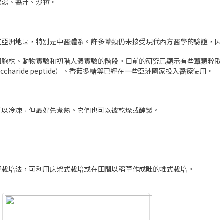
成湯、醬汁、沙拉。
在亞洲地區，特別是中醫體系。許多蕈類仍未接受現代西方醫學的驗證，
細胞株、動物實驗和初階人體實驗的階段。目前的研究已顯示有些蕈類粹
ysaccharide peptide）、香菇多糖等已經在一些亞洲國家投入醫療使用。
可以冷凍，但最好先煮熟。它們也可以被乾燥或醃製。
草栽培法，可利用床架式栽培或在田間以稻草作成畦的堆式栽培。