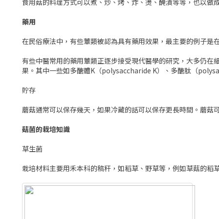
食用菇的料理方式可以煮、炒、烤、炸、燙、醃漬等等，也以做
藥用
在民俗療法中，有些蕈類被認為具有藥用效果，最主要的例子是
有些中醫常用的藥用蕈類正逐步接受現代醫學的研究，大多仍在
果。其中一些如多醣體K（polysaccharide K）、多醣肽（pol
貯存
蘑菇通常可以保存幾天，如果冷藏的話可以保存更長時間。蘑菇
菇菌的栽培知識
草生菌
栽培材料主要用禾本科的稿秆，如稻草、野草等，例如草菇的稻