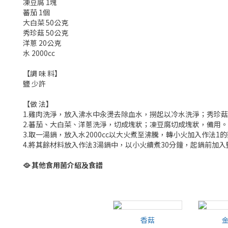
凍豆腐 1塊
蕃茄 1個
大白菜 50公克
秀珍菇 50公克
洋蔥 20公克
水 2000cc
【調 味 料】
鹽 少許
【做 法】
1.雞肉洗淨，放入沸水中汆燙去除血水，撈起以冷水洗淨；秀珍
2.蕃茄、大白菜、洋蔥洗淨，切成塊狀；凍豆腐切成塊狀，備用。
3.取一湯鍋，放入水2000cc以大火煮至沸騰，轉小火加入作法1
4.將其餘材料放入作法3湯鍋中，以小火續煮30分鐘，起鍋前加
🥘
其他食用菌介紹及食譜
香菇